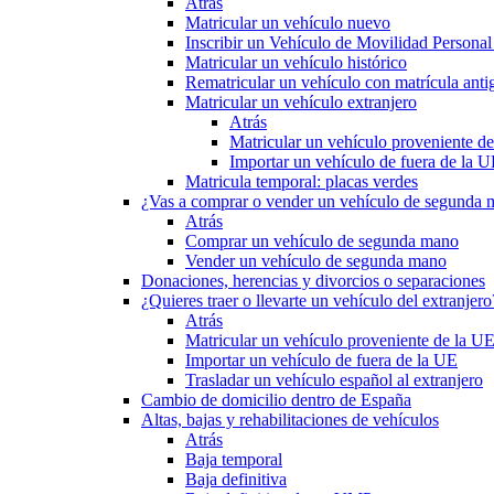
Atrás
Matricular un vehículo nuevo
Inscribir un Vehículo de Movilidad Person
Matricular un vehículo histórico
Rematricular un vehículo con matrícula anti
Matricular un vehículo extranjero
Atrás
Matricular un vehículo proveniente d
Importar un vehículo de fuera de la 
Matricula temporal: placas verdes
¿Vas a comprar o vender un vehículo de segunda
Atrás
Comprar un vehículo de segunda mano
Vender un vehículo de segunda mano
Donaciones, herencias y divorcios o separaciones
¿Quieres traer o llevarte un vehículo del extranjero
Atrás
Matricular un vehículo proveniente de la U
Importar un vehículo de fuera de la UE
Trasladar un vehículo español al extranjero
Cambio de domicilio dentro de España
Altas, bajas y rehabilitaciones de vehículos
Atrás
Baja temporal
Baja definitiva