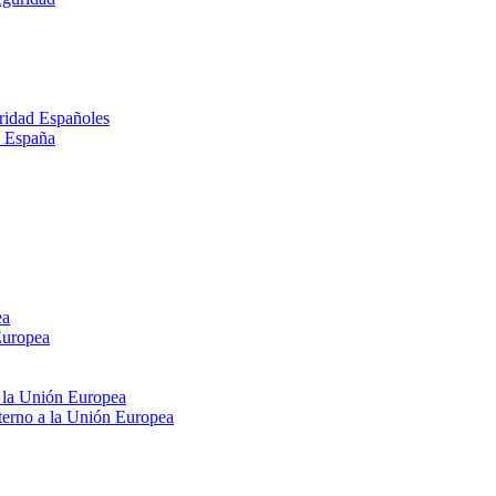
ridad Españoles
n España
ea
Europea
e la Unión Europea
xterno a la Unión Europea