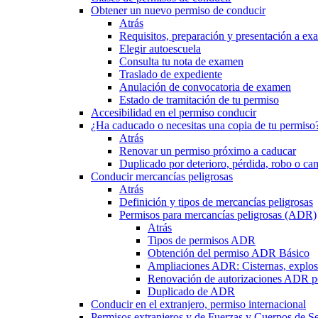
Obtener un nuevo permiso de conducir
Atrás
Requisitos, preparación y presentación a e
Elegir autoescuela
Consulta tu nota de examen
Traslado de expediente
Anulación de convocatoria de examen
Estado de tramitación de tu permiso
Accesibilidad en el permiso conducir
¿Ha caducado o necesitas una copia de tu permiso
Atrás
Renovar un permiso próximo a caducar
Duplicado por deterioro, pérdida, robo o ca
Conducir mercancías peligrosas
Atrás
Definición y tipos de mercancías peligrosas
Permisos para mercancías peligrosas (ADR)
Atrás
Tipos de permisos ADR
Obtención del permiso ADR Básico
Ampliaciones ADR: Cisternas, explosi
Renovación de autorizaciones ADR p
Duplicado de ADR
Conducir en el extranjero, permiso internacional
Permisos extranjeros y de Fuerzas y Cuerpos de S