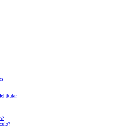
os
l titular
n?
culo?