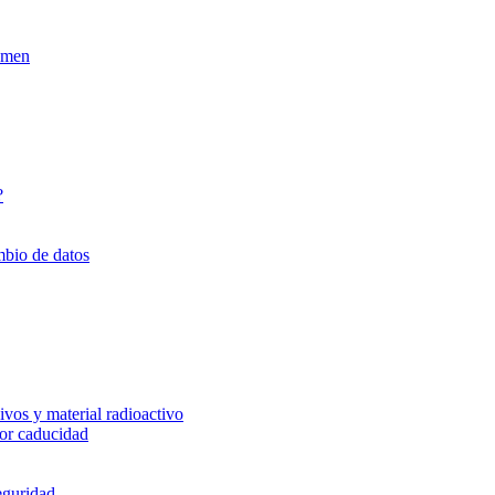
xamen
?
mbio de datos
vos y material radioactivo
or caducidad
eguridad