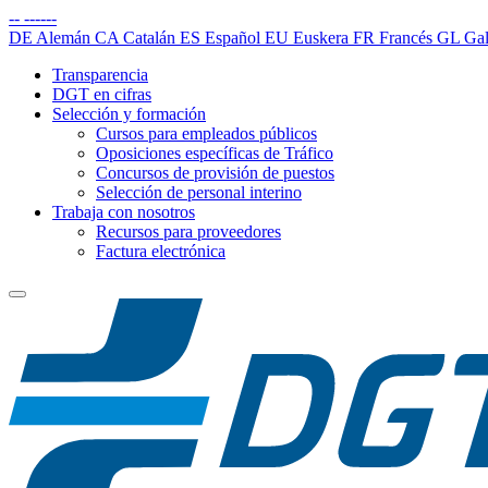
--
------
DE
Alemán
CA
Catalán
ES
Español
EU
Euskera
FR
Francés
GL
Gal
Transparencia
DGT en cifras
Selección y formación
Cursos para empleados públicos
Oposiciones específicas de Tráfico
Concursos de provisión de puestos
Selección de personal interino
Trabaja con nosotros
Recursos para proveedores
Factura electrónica