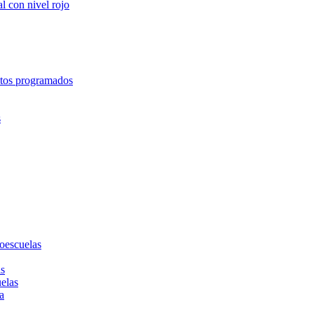
l con nivel rojo
entos programados
s
toescuelas
as
uelas
a