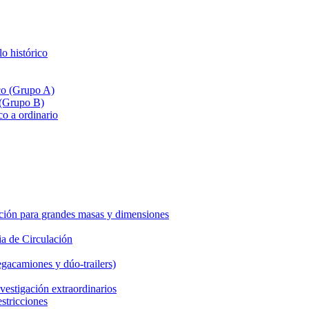
lo histórico
ico (Grupo A)
 (Grupo B)
co a ordinario
ción para grandes masas y dimensiones
a de Circulación
gacamiones y dúo-trailers)
vestigación extraordinarios
estricciones