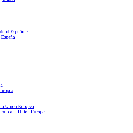
ridad Españoles
n España
ea
Europea
e la Unión Europea
xterno a la Unión Europea