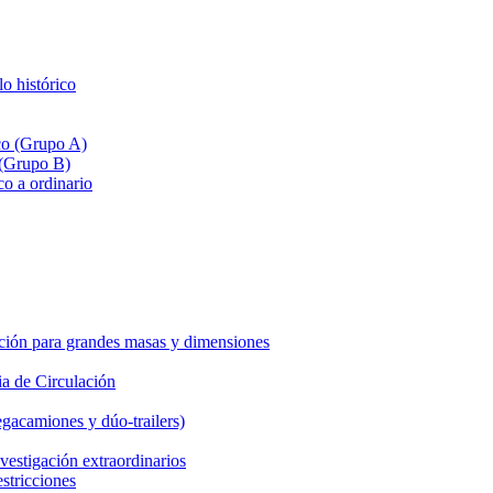
lo histórico
ico (Grupo A)
 (Grupo B)
co a ordinario
ción para grandes masas y dimensiones
a de Circulación
gacamiones y dúo-trailers)
vestigación extraordinarios
estricciones