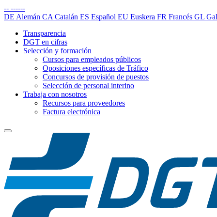
--
------
DE
Alemán
CA
Catalán
ES
Español
EU
Euskera
FR
Francés
GL
Gal
Transparencia
DGT en cifras
Selección y formación
Cursos para empleados públicos
Oposiciones específicas de Tráfico
Concursos de provisión de puestos
Selección de personal interino
Trabaja con nosotros
Recursos para proveedores
Factura electrónica