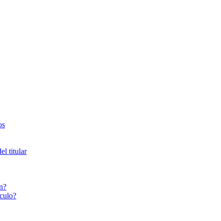
os
l titular
n?
culo?