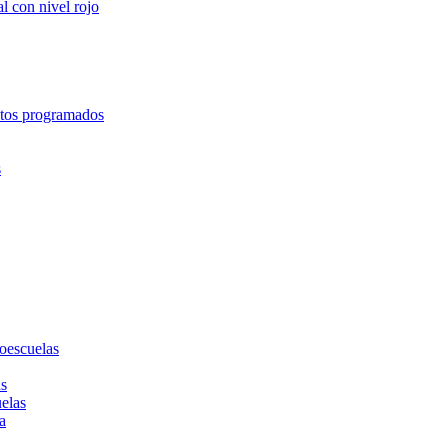
l con nivel rojo
entos programados
s
toescuelas
as
uelas
a