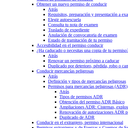
Obtener un nuevo permiso de conducir
Atrás
Requisitos, preparación y presentación a e
Elegir autoescuela
Consulta tu nota de examen
Traslado de expediente
Anulación de convocatoria de examen
Estado de tramitación de tu permiso
Accesibilidad en el permiso conducir
¿Ha caducado o necesitas una copia de tu permiso
Atrás
Renovar un permiso próximo a caducar
Duplicado por deterioro, pérdida, robo o ca
Conducir mercancías peligrosas
Atrás
Definición y tipos de mercancías peligrosas
Permisos para mercancías peligrosas (ADR)
Atrás
Tipos de permisos ADR
Obtención del permiso ADR Básico
Ampliaciones ADR: Cisternas, explosi
Renovación de autorizaciones ADR p
Duplicado de ADR
Conducir en el extranjero, permiso internacional
Permisos extranjeros y de Fuerzas y Cuerpos de S