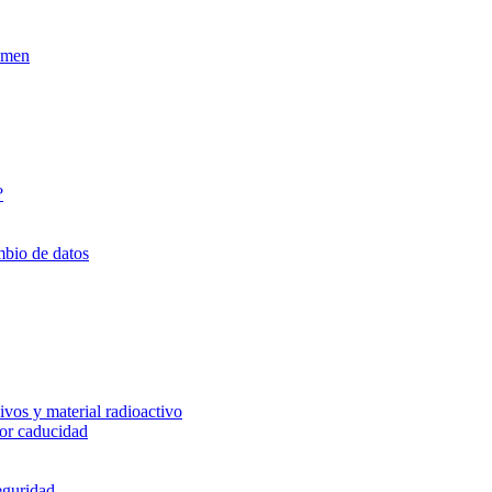
xamen
?
mbio de datos
vos y material radioactivo
or caducidad
eguridad