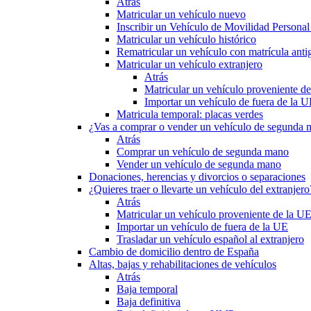
Atrás
Matricular un vehículo nuevo
Inscribir un Vehículo de Movilidad Person
Matricular un vehículo histórico
Rematricular un vehículo con matrícula anti
Matricular un vehículo extranjero
Atrás
Matricular un vehículo proveniente d
Importar un vehículo de fuera de la 
Matricula temporal: placas verdes
¿Vas a comprar o vender un vehículo de segunda
Atrás
Comprar un vehículo de segunda mano
Vender un vehículo de segunda mano
Donaciones, herencias y divorcios o separaciones
¿Quieres traer o llevarte un vehículo del extranjero
Atrás
Matricular un vehículo proveniente de la U
Importar un vehículo de fuera de la UE
Trasladar un vehículo español al extranjero
Cambio de domicilio dentro de España
Altas, bajas y rehabilitaciones de vehículos
Atrás
Baja temporal
Baja definitiva