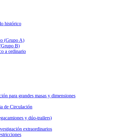
lo histórico
ico (Grupo A)
 (Grupo B)
co a ordinario
ción para grandes masas y dimensiones
a de Circulación
gacamiones y dúo-trailers)
vestigación extraordinarios
estricciones