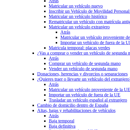
Atrás
Matricular un vehículo nuevo
Inscribir un Vehículo de Movilidad Person
Matricular un vehículo histórico
Rematricular un vehículo con matrícula anti
Matricular un vehículo extranjero
Atrás
Matricular un vehículo proveniente d
Importar un vehículo de fuera de la 
Matricula temporal: placas verdes
¿Vas a comprar o vender un vehículo de segunda
Atrás
Comprar un vehículo de segunda mano
Vender un vehículo de segunda mano
Donaciones, herencias y divorcios o separaciones
¿Quieres traer o llevarte un vehículo del extranjero
Atrás
Matricular un vehículo proveniente de la U
Importar un vehículo de fuera de la UE
Trasladar un vehículo español al extranjero
Cambio de domicilio dentro de España
Altas, bajas y rehabilitaciones de vehículos
Atrás
Baja temporal
Baja definitiva