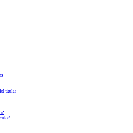
os
l titular
n?
culo?