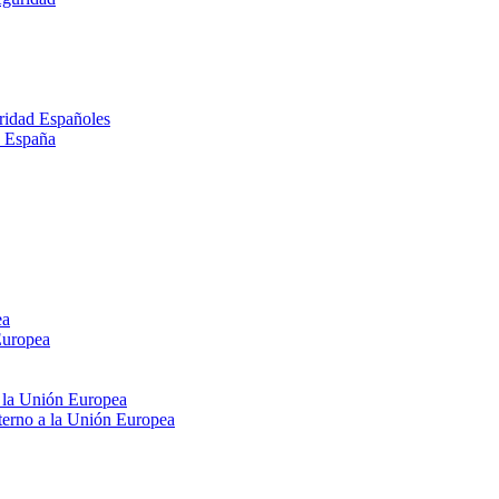
ridad Españoles
n España
ea
Europea
e la Unión Europea
xterno a la Unión Europea