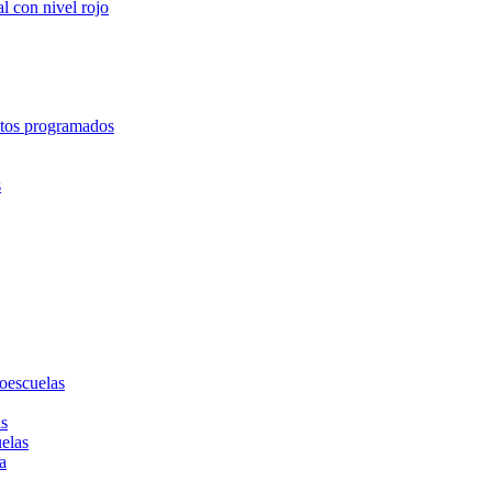
l con nivel rojo
entos programados
s
toescuelas
as
uelas
a