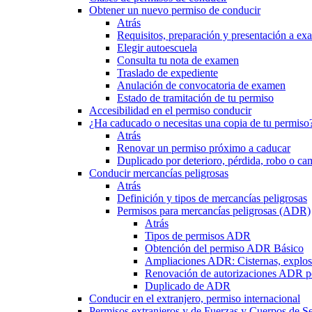
Obtener un nuevo permiso de conducir
Atrás
Requisitos, preparación y presentación a e
Elegir autoescuela
Consulta tu nota de examen
Traslado de expediente
Anulación de convocatoria de examen
Estado de tramitación de tu permiso
Accesibilidad en el permiso conducir
¿Ha caducado o necesitas una copia de tu permiso
Atrás
Renovar un permiso próximo a caducar
Duplicado por deterioro, pérdida, robo o ca
Conducir mercancías peligrosas
Atrás
Definición y tipos de mercancías peligrosas
Permisos para mercancías peligrosas (ADR)
Atrás
Tipos de permisos ADR
Obtención del permiso ADR Básico
Ampliaciones ADR: Cisternas, explosi
Renovación de autorizaciones ADR p
Duplicado de ADR
Conducir en el extranjero, permiso internacional
Permisos extranjeros y de Fuerzas y Cuerpos de S