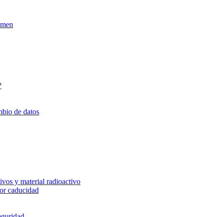
xamen
?
mbio de datos
vos y material radioactivo
or caducidad
eguridad