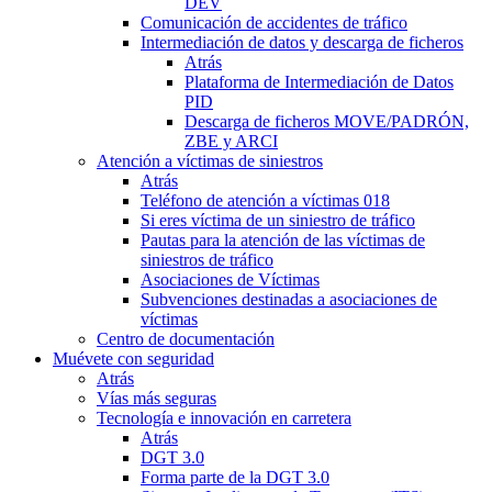
DEV
Comunicación de accidentes de tráfico
Intermediación de datos y descarga de ficheros
Atrás
Plataforma de Intermediación de Datos
PID
Descarga de ficheros MOVE/PADRÓN,
ZBE y ARCI
Atención a víctimas de siniestros
Atrás
Teléfono de atención a víctimas 018
Si eres víctima de un siniestro de tráfico
Pautas para la atención de las víctimas de
siniestros de tráfico
Asociaciones de Víctimas
Subvenciones destinadas a asociaciones de
víctimas
Centro de documentación
Muévete con seguridad
Atrás
Vías más seguras
Tecnología e innovación en carretera
Atrás
DGT 3.0
Forma parte de la DGT 3.0