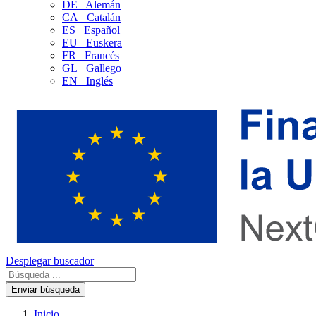
DE
Alemán
CA
Catalán
ES
Español
EU
Euskera
FR
Francés
GL
Gallego
EN
Inglés
Desplegar buscador
Enviar búsqueda
Inicio