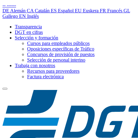
--
------
DE
Alemán
CA
Catalán
ES
Español
EU
Euskera
FR
Francés
GL
Gallego
EN
Inglés
Transparencia
DGT en cifras
Selección y formación
Cursos para empleados públicos
Oposiciones específicas de Tráfico
Concursos de provisión de puestos
Selección de personal interino
Trabaja con nosotros
Recursos para proveedores
Factura electrónica