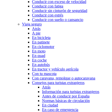
Conducir con exceso de velocidad
Conducir con fatiga
Conducir sin cinturón de seguridad
Conducir con estrés
Conducir con sueño o cansancio
Viaja seguro
Atrás
A pie
En bicicleta
En patinete
En ciclomotor
En moto
En quad
En coche
En autobús
En tractor y vehículo agrícola
Con tu mascota
Con caravana, remolque o autocaravana
Consejos para turistas extranjeros
Atrás
Información para turistas extranjeros
Antes de conducir por España
Normas básicas de circulación
En ciudad
En caso de emergencia