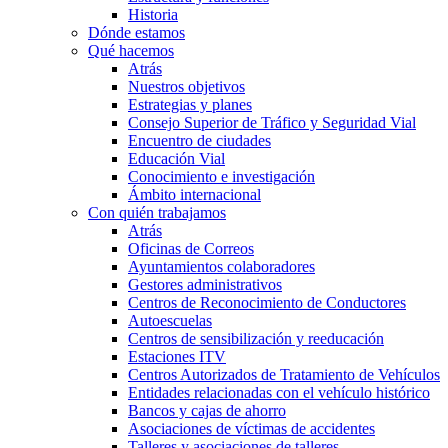
Historia
Dónde estamos
Qué hacemos
Atrás
Nuestros objetivos
Estrategias y planes
Consejo Superior de Tráfico y Seguridad Vial
Encuentro de ciudades
Educación Vial
Conocimiento e investigación
Ámbito internacional
Con quién trabajamos
Atrás
Oficinas de Correos
Ayuntamientos colaboradores
Gestores administrativos
Centros de Reconocimiento de Conductores
Autoescuelas
Centros de sensibilización y reeducación
Estaciones ITV
Centros Autorizados de Tratamiento de Vehículos
Entidades relacionadas con el vehículo histórico
Bancos y cajas de ahorro
Asociaciones de víctimas de accidentes
Talleres y asociaciones de talleres