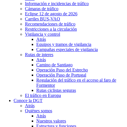
Información e incidencias de tráfico
Cámaras de tráfico
Eclipse 12 de agosto de 2026
Carriles BUS-VAO
Recomendaciones de tráfico
Restricciones a la circulación
Vigilancia y control
Atrás
Equipos y tramos de vigilancia
Campañas especiales de vigilancia
Rutas de interes
Atrás
Camino de Santiago
Operación Paso del Estrecho
Operación Paso de Portugal
Regulación del tráfico en el acceso al faro de
Formentor
Rutas ciclistas seguras
El tráfico en Europa
Conoce la DGT
Atrás
Quiénes somos
Atrás
Nuestros valores
Estructura y funciones