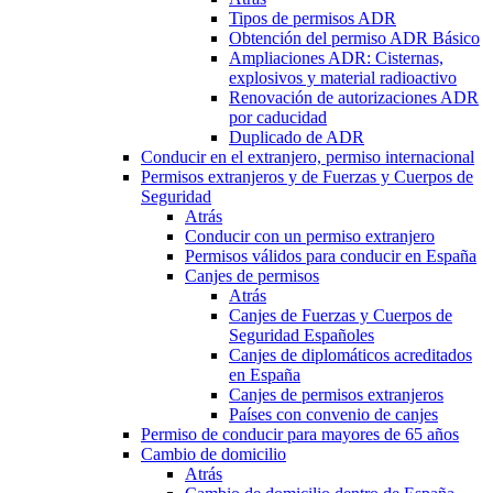
Tipos de permisos ADR
Obtención del permiso ADR Básico
Ampliaciones ADR: Cisternas,
explosivos y material radioactivo
Renovación de autorizaciones ADR
por caducidad
Duplicado de ADR
Conducir en el extranjero, permiso internacional
Permisos extranjeros y de Fuerzas y Cuerpos de
Seguridad
Atrás
Conducir con un permiso extranjero
Permisos válidos para conducir en España
Canjes de permisos
Atrás
Canjes de Fuerzas y Cuerpos de
Seguridad Españoles
Canjes de diplomáticos acreditados
en España
Canjes de permisos extranjeros
Países con convenio de canjes
Permiso de conducir para mayores de 65 años
Cambio de domicilio
Atrás