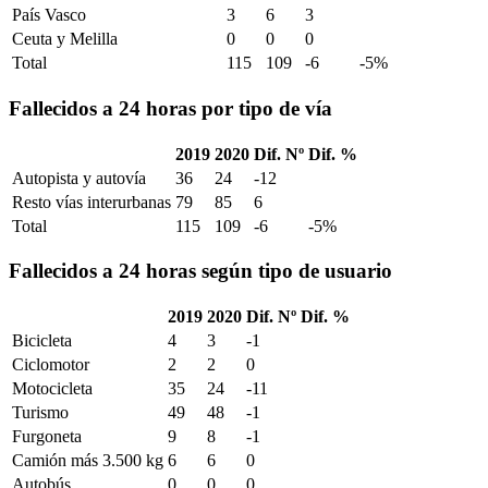
País Vasco
3
6
3
Ceuta y Melilla
0
0
0
Total
115
109
-6
-5%
Fallecidos a 24 horas por tipo de vía
2019
2020
Dif. Nº
Dif. %
Autopista y autovía
36
24
-12
Resto vías interurbanas
79
85
6
Total
115
109
-6
-5%
Fallecidos a 24 horas según tipo de usuario
2019
2020
Dif. Nº
Dif. %
Bicicleta
4
3
-1
Ciclomotor
2
2
0
Motocicleta
35
24
-11
Turismo
49
48
-1
Furgoneta
9
8
-1
Camión más 3.500 kg
6
6
0
Autobús
0
0
0