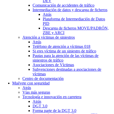
DEV
Comunicación de accidentes de tráfico
Intermediación de datos y descarga de ficheros
Atrás
Plataforma de Intermediación de Datos
PID
Descarga de ficheros MOVE/PADRÓN,
ZBE y ARCI
Atención a víctimas de siniestros
Atrás
Teléfono de atención a víctimas 018
Si eres víctima de un siniestro de tráfico
Pautas para la atención de las víctimas de
siniestros de tráfico
Asociaciones de Víctimas
Subvenciones destinadas a asociaciones de
víctimas
Centro de documentación
Muévete con seguridad
Atrás
Vías más seguras
Tecnología e innovación en carretera
Atrás
DGT 3.0
Forma parte de la DGT 3.0