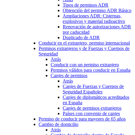
Tipos de permisos ADR
Obtención del permiso ADR Básico
Ampliaciones ADR: Cisternas,
explosivos y material radioactivo
Renovación de autorizaciones ADR
por caducidad
Duplicado de ADR
Conducir en el extranjero, permiso internacional
Permisos extranjeros y de Fuerzas y Cuerpos de
Seguridad
Atrás
Conducir con un permiso extranjero
Permisos válidos para conducir en España
Canjes de permisos
Atrás
Canjes de Fuerzas y Cuerpos de
Seguridad Españoles
Canjes de diplomáticos acreditados
en España
Canjes de permisos extranjeros
Países con convenio de canjes
Permiso de conducir para mayores de 65 años
Cambio de domicilio
Atrás