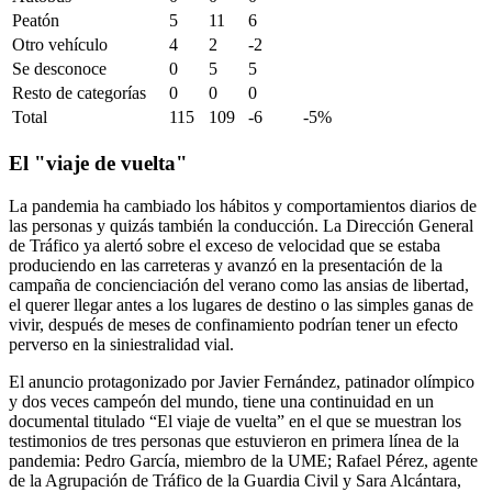
Peatón
5
11
6
Otro vehículo
4
2
-2
Se desconoce
0
5
5
Resto de categorías
0
0
0
Total
115
109
-6
-5%
El "viaje de vuelta"
La pandemia ha cambiado los hábitos y comportamientos diarios de
las personas y quizás también la conducción. La Dirección General
de Tráfico ya alertó sobre el exceso de velocidad que se estaba
produciendo en las carreteras y avanzó en la presentación de la
campaña de concienciación del verano como las ansias de libertad,
el querer llegar antes a los lugares de destino o las simples ganas de
vivir, después de meses de confinamiento podrían tener un efecto
perverso en la siniestralidad vial.
El anuncio protagonizado por Javier Fernández, patinador olímpico
y dos veces campeón del mundo, tiene una continuidad en un
documental titulado “El viaje de vuelta” en el que se muestran los
testimonios de tres personas que estuvieron en primera línea de la
pandemia: Pedro García, miembro de la UME; Rafael Pérez, agente
de la Agrupación de Tráfico de la Guardia Civil y Sara Alcántara,