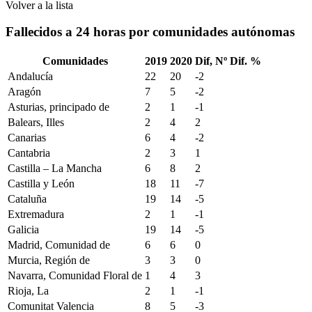
Volver a la lista
Fallecidos a 24 horas por comunidades autónomas
Comunidades
2019
2020
Dif, Nº
Dif. %
Andalucía
22
20
-2
Aragón
7
5
-2
Asturias, principado de
2
1
-1
Balears, Illes
2
4
2
Canarias
6
4
-2
Cantabria
2
3
1
Castilla – La Mancha
6
8
2
Castilla y León
18
11
-7
Cataluña
19
14
-5
Extremadura
2
1
-1
Galicia
19
14
-5
Madrid, Comunidad de
6
6
0
Murcia, Región de
3
3
0
Navarra, Comunidad Floral de
1
4
3
Rioja, La
2
1
-1
Comunitat Valencia
8
5
-3