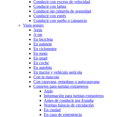
Conducir con exceso de velocidad
Conducir con fatiga
Conducir sin cinturón de seguridad
Conducir con estrés
Conducir con sueño o cansancio
Viaja seguro
Atrás
A pie
En bicicleta
En patinete
En ciclomotor
En moto
En quad
En coche
En autobús
En tractor y vehículo agrícola
Con tu mascota
Con caravana, remolque o autocaravana
Consejos para turistas extranjeros
Atrás
Información para turistas extranjeros
Antes de conducir por España
Normas básicas de circulación
En ciudad
En caso de emergencia