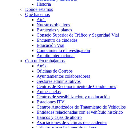
Historia
Dónde estamos
Qué hacemos
Atrás
Nuestros objetivos
Estrategias y planes
Consejo Superior de Tráfico y Seguridad Vial
Encuentro de ciudades
Educación Vial
Conocimiento e investigación
Ámbito internacional
Con quién trabajamos
Atrás
Oficinas de Correos
Ayuntamientos colaboradores
Gestores administrativos
Centros de Reconocimiento de Conductores
Autoescuelas
Centros de sensibilización y reeducación
Estaciones ITV
Centros Autorizados de Tratamiento de Vehículos
Entidades relacionadas con el vehículo histórico
Bancos y cajas de ahorro
Asociaciones de víctimas de accidentes
Talleres y asociaciones de talleres