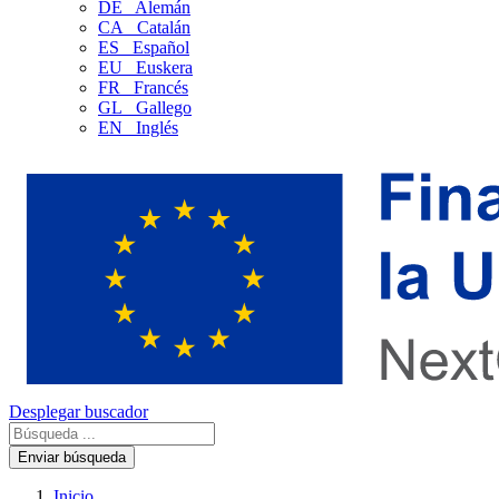
DE
Alemán
CA
Catalán
ES
Español
EU
Euskera
FR
Francés
GL
Gallego
EN
Inglés
Desplegar buscador
Enviar búsqueda
Inicio