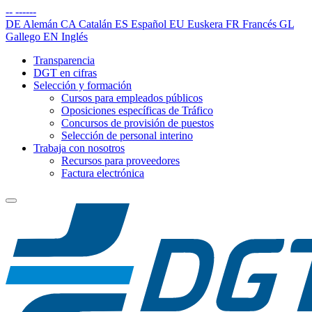
--
------
DE
Alemán
CA
Catalán
ES
Español
EU
Euskera
FR
Francés
GL
Gallego
EN
Inglés
Transparencia
DGT en cifras
Selección y formación
Cursos para empleados públicos
Oposiciones específicas de Tráfico
Concursos de provisión de puestos
Selección de personal interino
Trabaja con nosotros
Recursos para proveedores
Factura electrónica