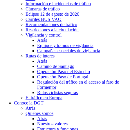
Información e incidencias de tráfico
Cámaras de tráfico
Eclipse 12 de agosto de 2026
Carriles BUS-VAO
Recomendaciones de tráfico
Restricciones a la circulación
Vigilancia y control
Atrás
Equipos y tramos de vigilancia
Campañas especiales de vigilancia
Rutas de interes
Atrás
Camino de Santiago
Operación Paso del Estrecho
Operación Paso de Portugal
Regulación del tráfico en el acceso al faro de
Formentor
Rutas ciclistas seguras
El tráfico en Europa
Conoce la DGT
Atrás
Quiénes somos
Atrás
Nuestros valores
Estructura y funciones