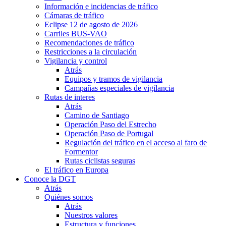
Información e incidencias de tráfico
Cámaras de tráfico
Eclipse 12 de agosto de 2026
Carriles BUS-VAO
Recomendaciones de tráfico
Restricciones a la circulación
Vigilancia y control
Atrás
Equipos y tramos de vigilancia
Campañas especiales de vigilancia
Rutas de interes
Atrás
Camino de Santiago
Operación Paso del Estrecho
Operación Paso de Portugal
Regulación del tráfico en el acceso al faro de
Formentor
Rutas ciclistas seguras
El tráfico en Europa
Conoce la DGT
Atrás
Quiénes somos
Atrás
Nuestros valores
Estructura y funciones