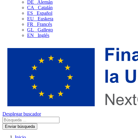
DE
Alemán
CA
Catalán
ES
Español
EU
Euskera
FR
Francés
GL
Gallego
EN
Inglés
Desplegar buscador
Enviar búsqueda
Inicio