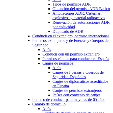
Tipos de permisos ADR
Obtención del permiso ADR Básico
Ampliaciones ADR: Cisternas,
explosivos y material radioactivo
Renovación de autorizaciones ADR
por caducidad
Duplicado de ADR
Conducir en el extranjero, permiso internacional
Permisos extranjeros y de Fuerzas y Cuerpos de
Seguridad
Atrás
Conducir con un permiso extranjero
Permisos válidos para conducir en España
Canjes de permisos
Atrás
Canjes de Fuerzas y Cuerpos de
Seguridad Españoles
Canjes de diplomáticos acreditados
en España
Canjes de permisos extranjeros
Países con convenio de canjes
Permiso de conducir para mayores de 65 años
Cambio de domicilio
Atrás