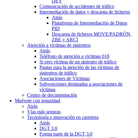
DEV
Comunicación de accidentes de tráfico
Intermediación de datos y descarga de ficheros
Atrás
Plataforma de Intermediación de Datos
PID
Descarga de ficheros MOVE/PADRÓN,
ZBE y ARCI
Atención a víctimas de siniestros
Atrás
Teléfono de atención a víctimas 018
Si eres víctima de un siniestro de tráfico
Pautas para la atención de las víctimas de
siniestros de tráfico
Asociaciones de Víctimas
Subvenciones destinadas a asociaciones de
víctimas
Centro de documentación
Muévete con seguridad
Atrás
Vías más seguras
Tecnología e innovación en carretera
Atrás
DGT 3.0
Forma parte de la DGT 3.0