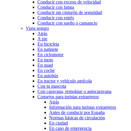
Conducir con exceso de velocidad
Conducir con fatiga
Conducir sin cinturón de seguridad
Conducir con estrés
Conducir con sueño o cansancio
Viaja seguro
Atrás
A pie
En bicicleta
En patinete
En ciclomotor
En moto
En quad
En coche
En autobús
En tractor y vehículo agrícola
Con tu mascota
Con caravana, remolque o autocaravana
Consejos para turistas extranjeros
Atrás
Información para turistas extranjeros
Antes de conducir por España
Normas básicas de circulación
En ciudad
En caso de emergencia