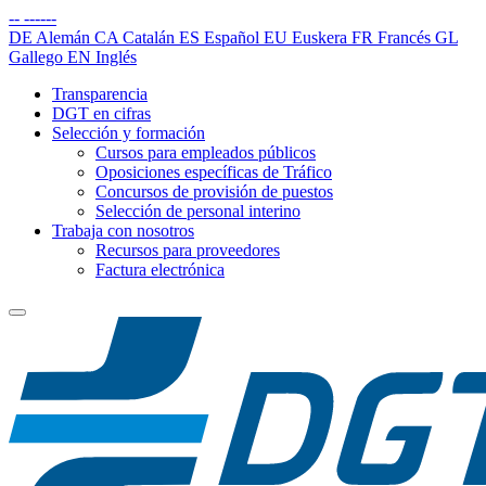
--
------
DE
Alemán
CA
Catalán
ES
Español
EU
Euskera
FR
Francés
GL
Gallego
EN
Inglés
Transparencia
DGT en cifras
Selección y formación
Cursos para empleados públicos
Oposiciones específicas de Tráfico
Concursos de provisión de puestos
Selección de personal interino
Trabaja con nosotros
Recursos para proveedores
Factura electrónica