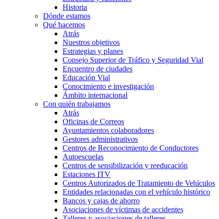
Historia
Dónde estamos
Qué hacemos
Atrás
Nuestros objetivos
Estrategias y planes
Consejo Superior de Tráfico y Seguridad Vial
Encuentro de ciudades
Educación Vial
Conocimiento e investigación
Ámbito internacional
Con quién trabajamos
Atrás
Oficinas de Correos
Ayuntamientos colaboradores
Gestores administrativos
Centros de Reconocimiento de Conductores
Autoescuelas
Centros de sensibilización y reeducación
Estaciones ITV
Centros Autorizados de Tratamiento de Vehículos
Entidades relacionadas con el vehículo histórico
Bancos y cajas de ahorro
Asociaciones de víctimas de accidentes
Talleres y asociaciones de talleres