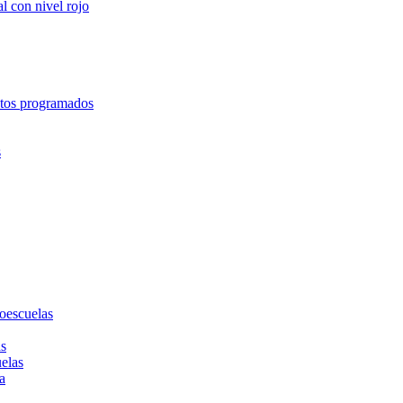
l con nivel rojo
entos programados
s
toescuelas
as
uelas
a