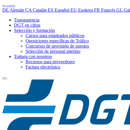
--
------
DE
Alemán
CA
Catalán
ES
Español
EU
Euskera
FR
Francés
GL
Gal
Transparencia
DGT en cifras
Selección y formación
Cursos para empleados públicos
Oposiciones específicas de Tráfico
Concursos de provisión de puestos
Selección de personal interino
Trabaja con nosotros
Recursos para proveedores
Factura electrónica