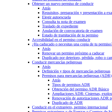
Obtener un nuevo permiso de conducir
Atrás
Requisitos, preparación y presentación a e
Elegir autoescuela
Consulta tu nota de examen
Traslado de expediente
Anulación de convocatoria de examen
Estado de tramitación de tu permiso
Accesibilidad en el permiso conducir
¿Ha caducado o necesitas una copia de tu permiso
Atrás
Renovar un permiso próximo a caducar
Duplicado por deterioro, pérdida, robo o ca
Conducir mercancías peligrosas
Atrás
Definición y tipos de mercancías peligrosas
Permisos para mercancías peligrosas (ADR)
Atrás
Tipos de permisos ADR
Obtención del permiso ADR Básico
Ampliaciones ADR: Cisternas, explosi
Renovación de autorizaciones ADR p
Duplicado de ADR
Conducir en el extranjero, permiso internacional
Permisos extranjeros y de Fuerzas y Cuerpos de S