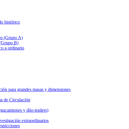
lo histórico
ico (Grupo A)
 (Grupo B)
co a ordinario
ción para grandes masas y dimensiones
a de Circulación
gacamiones y dúo-trailers)
vestigación extraordinarios
estricciones