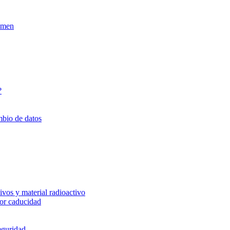
xamen
?
mbio de datos
vos y material radioactivo
or caducidad
eguridad