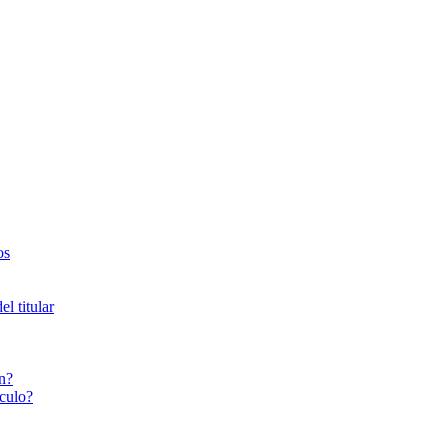
os
l titular
n?
culo?