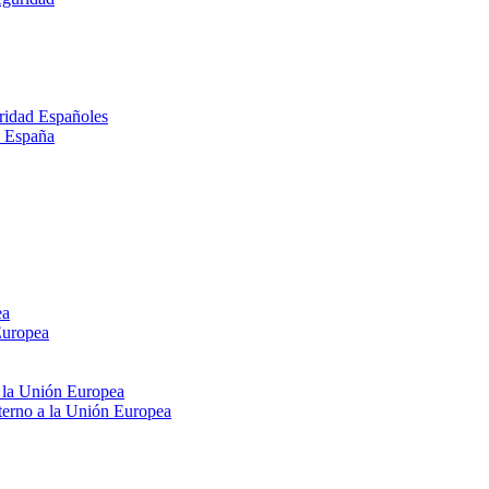
ridad Españoles
n España
ea
Europea
e la Unión Europea
xterno a la Unión Europea