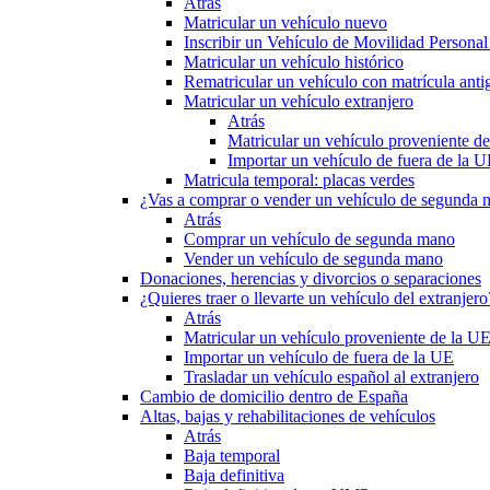
Atrás
Matricular un vehículo nuevo
Inscribir un Vehículo de Movilidad Person
Matricular un vehículo histórico
Rematricular un vehículo con matrícula anti
Matricular un vehículo extranjero
Atrás
Matricular un vehículo proveniente d
Importar un vehículo de fuera de la 
Matricula temporal: placas verdes
¿Vas a comprar o vender un vehículo de segunda
Atrás
Comprar un vehículo de segunda mano
Vender un vehículo de segunda mano
Donaciones, herencias y divorcios o separaciones
¿Quieres traer o llevarte un vehículo del extranjero
Atrás
Matricular un vehículo proveniente de la U
Importar un vehículo de fuera de la UE
Trasladar un vehículo español al extranjero
Cambio de domicilio dentro de España
Altas, bajas y rehabilitaciones de vehículos
Atrás
Baja temporal
Baja definitiva