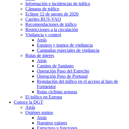
Información e incidencias de tráfico
Cámaras de tráfico
Eclipse 12 de agosto de 2026
Carriles BUS-VAO
Recomendaciones de tráfico
Restricciones a la circulación
Vigilancia y control
Atrás
Equipos y tramos de vigilancia
Campañas especiales de vigilancia
Rutas de interes
Atrás
Camino de Santiago
Operación Paso del Estrecho
Operación Paso de Portugal
Regulación del tráfico en el acceso al faro de
Formentor
Rutas ciclistas seguras
El tráfico en Europa
Conoce la DGT
Atrás
Quiénes somos
Atrás
Nuestros valores
Estructura y funciones