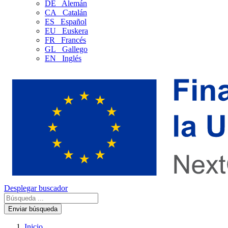
DE
Alemán
CA
Catalán
ES
Español
EU
Euskera
FR
Francés
GL
Gallego
EN
Inglés
Desplegar buscador
Enviar búsqueda
Inicio