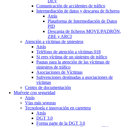
DEV
Comunicación de accidentes de tráfico
Intermediación de datos y descarga de ficheros
Atrás
Plataforma de Intermediación de Datos
PID
Descarga de ficheros MOVE/PADRÓN,
ZBE y ARCI
Atención a víctimas de siniestros
Atrás
Teléfono de atención a víctimas 018
Si eres víctima de un siniestro de tráfico
Pautas para la atención de las víctimas de
siniestros de tráfico
Asociaciones de Víctimas
Subvenciones destinadas a asociaciones de
víctimas
Centro de documentación
Muévete con seguridad
Atrás
Vías más seguras
Tecnología e innovación en carretera
Atrás
DGT 3.0
Forma parte de la DGT 3.0