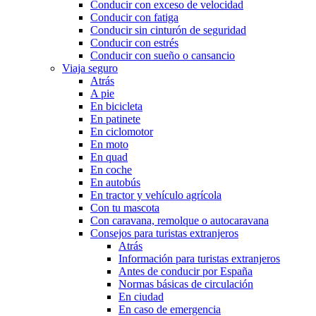
Conducir con exceso de velocidad
Conducir con fatiga
Conducir sin cinturón de seguridad
Conducir con estrés
Conducir con sueño o cansancio
Viaja seguro
Atrás
A pie
En bicicleta
En patinete
En ciclomotor
En moto
En quad
En coche
En autobús
En tractor y vehículo agrícola
Con tu mascota
Con caravana, remolque o autocaravana
Consejos para turistas extranjeros
Atrás
Información para turistas extranjeros
Antes de conducir por España
Normas básicas de circulación
En ciudad
En caso de emergencia