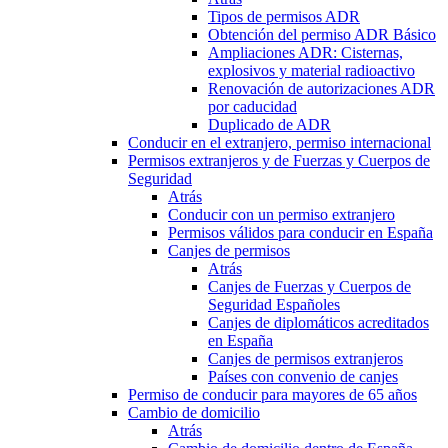
Tipos de permisos ADR
Obtención del permiso ADR Básico
Ampliaciones ADR: Cisternas,
explosivos y material radioactivo
Renovación de autorizaciones ADR
por caducidad
Duplicado de ADR
Conducir en el extranjero, permiso internacional
Permisos extranjeros y de Fuerzas y Cuerpos de
Seguridad
Atrás
Conducir con un permiso extranjero
Permisos válidos para conducir en España
Canjes de permisos
Atrás
Canjes de Fuerzas y Cuerpos de
Seguridad Españoles
Canjes de diplomáticos acreditados
en España
Canjes de permisos extranjeros
Países con convenio de canjes
Permiso de conducir para mayores de 65 años
Cambio de domicilio
Atrás