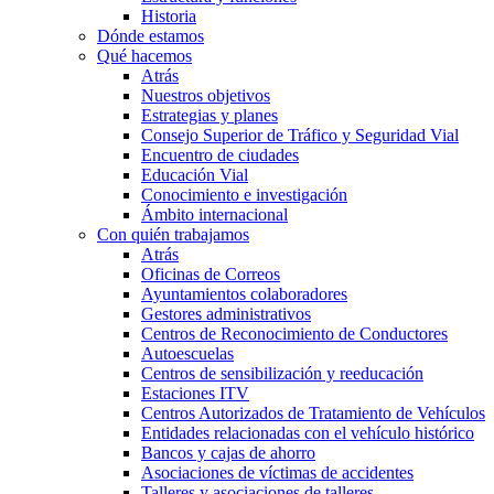
Historia
Dónde estamos
Qué hacemos
Atrás
Nuestros objetivos
Estrategias y planes
Consejo Superior de Tráfico y Seguridad Vial
Encuentro de ciudades
Educación Vial
Conocimiento e investigación
Ámbito internacional
Con quién trabajamos
Atrás
Oficinas de Correos
Ayuntamientos colaboradores
Gestores administrativos
Centros de Reconocimiento de Conductores
Autoescuelas
Centros de sensibilización y reeducación
Estaciones ITV
Centros Autorizados de Tratamiento de Vehículos
Entidades relacionadas con el vehículo histórico
Bancos y cajas de ahorro
Asociaciones de víctimas de accidentes
Talleres y asociaciones de talleres