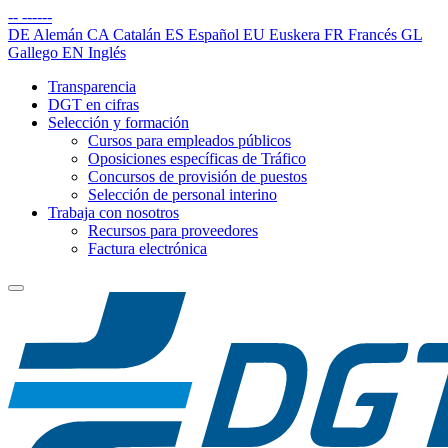
--
------
DE
Alemán
CA
Catalán
ES
Español
EU
Euskera
FR
Francés
GL
Gallego
EN
Inglés
Transparencia
DGT en cifras
Selección y formación
Cursos para empleados públicos
Oposiciones específicas de Tráfico
Concursos de provisión de puestos
Selección de personal interino
Trabaja con nosotros
Recursos para proveedores
Factura electrónica