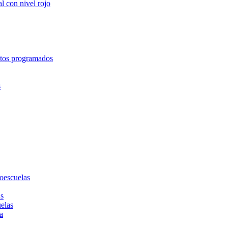
l con nivel rojo
entos programados
s
toescuelas
as
uelas
a