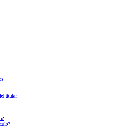
os
l titular
n?
culo?