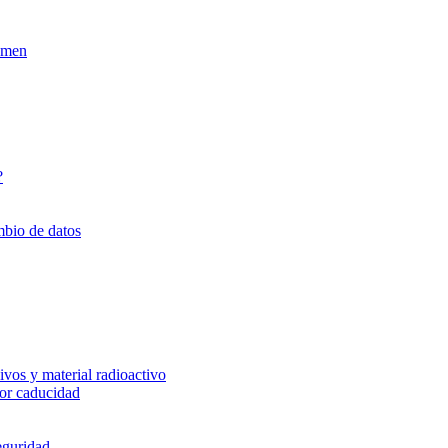
xamen
?
mbio de datos
vos y material radioactivo
or caducidad
eguridad