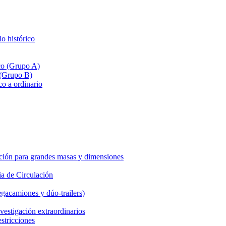
lo histórico
ico (Grupo A)
 (Grupo B)
co a ordinario
ción para grandes masas y dimensiones
a de Circulación
gacamiones y dúo-trailers)
vestigación extraordinarios
estricciones