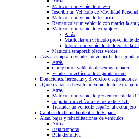
Atrás
Matricular un vehículo nuevo
Inscribir un Vehículo de Movilidad Person
Matricular un vehículo histórico
Rematricular un vehículo con matrícula anti
Matricular un vehículo extranjero
Atrás
Matricular un vehículo proveniente d
Importar un vehículo de fuera de la 
Matricula temporal: placas verdes
¿Vas a comprar o vender un vehículo de segunda
Atrás
Comprar un vehículo de segunda mano
Vender un vehículo de segunda mano
Donaciones, herencias y divorcios o separaciones
¿Quieres traer o llevarte un vehículo del extranjero
Atrás
Matricular un vehículo proveniente de la U
Importar un vehículo de fuera de la UE
Trasladar un vehículo español al extranjero
Cambio de domicilio dentro de España
Altas, bajas y rehabilitaciones de vehículos
Atrás
Baja temporal
Baja definitiva