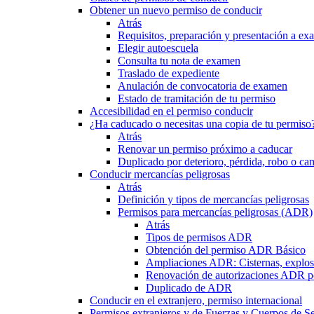
Obtener un nuevo permiso de conducir
Atrás
Requisitos, preparación y presentación a e
Elegir autoescuela
Consulta tu nota de examen
Traslado de expediente
Anulación de convocatoria de examen
Estado de tramitación de tu permiso
Accesibilidad en el permiso conducir
¿Ha caducado o necesitas una copia de tu permiso
Atrás
Renovar un permiso próximo a caducar
Duplicado por deterioro, pérdida, robo o ca
Conducir mercancías peligrosas
Atrás
Definición y tipos de mercancías peligrosas
Permisos para mercancías peligrosas (ADR)
Atrás
Tipos de permisos ADR
Obtención del permiso ADR Básico
Ampliaciones ADR: Cisternas, explosi
Renovación de autorizaciones ADR p
Duplicado de ADR
Conducir en el extranjero, permiso internacional
Permisos extranjeros y de Fuerzas y Cuerpos de S