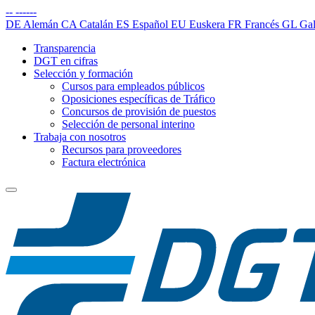
--
------
DE
Alemán
CA
Catalán
ES
Español
EU
Euskera
FR
Francés
GL
Gal
Transparencia
DGT en cifras
Selección y formación
Cursos para empleados públicos
Oposiciones específicas de Tráfico
Concursos de provisión de puestos
Selección de personal interino
Trabaja con nosotros
Recursos para proveedores
Factura electrónica