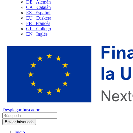
DE
Alemán
CA
Catalán
ES
Español
EU
Euskera
FR
Francés
GL
Gallego
EN
Inglés
Desplegar buscador
Enviar búsqueda
Inicio