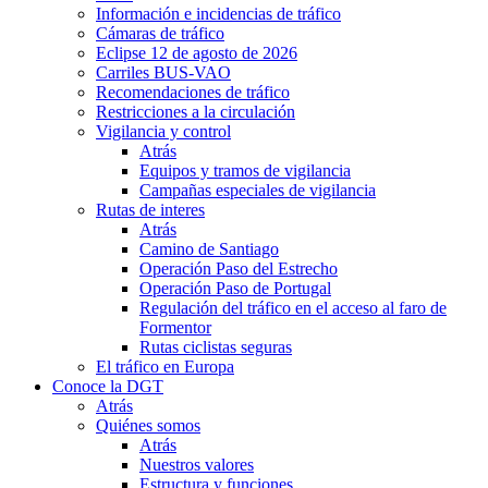
Información e incidencias de tráfico
Cámaras de tráfico
Eclipse 12 de agosto de 2026
Carriles BUS-VAO
Recomendaciones de tráfico
Restricciones a la circulación
Vigilancia y control
Atrás
Equipos y tramos de vigilancia
Campañas especiales de vigilancia
Rutas de interes
Atrás
Camino de Santiago
Operación Paso del Estrecho
Operación Paso de Portugal
Regulación del tráfico en el acceso al faro de
Formentor
Rutas ciclistas seguras
El tráfico en Europa
Conoce la DGT
Atrás
Quiénes somos
Atrás
Nuestros valores
Estructura y funciones