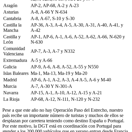
Aragón
AP-2, AP-68, A-2 y A-23
Asturias
A-8, A-66 Y N-634
Cantabria
A-8, A-67, S-10 y S-30
Castilla la
AP-36, A-3, A-4, A-5, A-30, A-31, A-40, A-41, y
Mancha
A-42
Castilla y
AP-1, AP-6, A-1, A-6, A-52, A-62, A-66, N-620 y
León
N-630
Comunidad
AP-7, A-3, A-7 y N332
Valenciana
Extremadura
A-5 y A-66
Galicia
AP-9, A-6, A-8, A-52, A-55 y N550
Islas Baleares
Ma-1, Ma-13, Ma-19 y Ma-20
Madrid
AP-6, A-1, A-2, A-3, A-4 A-5, A-6 y M-40
Murcia
A-7, A-30 Y N-301-A
Navarra
AP-15, A-1, A-10, A-12, A-15 y A-21
La Rioja
AP-68, A-12, N-111, N-120 y N-232
Pese a que este año no hay Operación Paso del Estrecho, nuestro
país recibe un importante número de turistas y muchos de ellos se
desplazan por carretera teniendo como destino España o Portugal.
Por este motivo, la DGT está en coordinación con Portugal para
atender a los 200.000 vehículos que en verano entran desde Francia