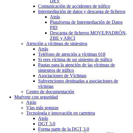
DEV
Comunicación de accidentes de tráfico
Intermediación de datos y descarga de ficheros
Atrás
Plataforma de Intermediación de Datos
PID
Descarga de ficheros MOVE/PADRÓN,
ZBE y ARCI
Atención a víctimas de siniestros
Atrás
Teléfono de atención a víctimas 018
Si eres víctima de un siniestro de tráfico
Pautas para la atención de las víctimas de
siniestros de tráfico
Asociaciones de Víctimas
Subvenciones destinadas a asociaciones de
víctimas
Centro de documentación
Muévete con seguridad
Atrás
Vías más seguras
Tecnología e innovación en carretera
Atrás
DGT 3.0
Forma parte de la DGT 3.0