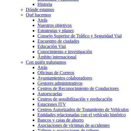
Historia
Dónde estamos
Qué hacemos
Atrás
Nuestros objetivos
Estrategias y planes
Consejo Superior de Tráfico y Seguridad Vial
Encuentro de ciudades
Educación Vial
Conocimiento e investigación
Ámbito internacional
Con quién trabajamos
Atrás
Oficinas de Correos
Ayuntamientos colaboradores
Gestores administrativos
Centros de Reconocimiento de Conductores
Autoescuelas
Centros de sensibilización y reeducación
Estaciones ITV
Centros Autorizados de Tratamiento de Vehículos
Entidades relacionadas con el vehículo histórico
Bancos y cajas de ahorro
Asociaciones de víctimas de accidentes
Talleres y asociaciones de talleres