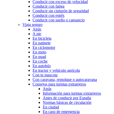
Conducir con exceso de velocidad
Conducir con fatiga
Conducir sin cinturón de seguridad
Conducir con estrés
Conducir con sueño o cansancio
Viaja seguro
Atrás
A pie
En bicicleta
En patinete
En ciclomotor
En moto
En quad
En coche
En autobús
En tractor y vehículo agrícola
Con tu mascota
Con caravana, remolque o autocaravana
Consejos para turistas extranjeros
Atrás
Información para turistas extranjeros
Antes de conducir por España
Normas básicas de circulación
En ciudad
En caso de emergencia