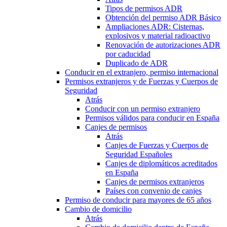
Tipos de permisos ADR
Obtención del permiso ADR Básico
Ampliaciones ADR: Cisternas,
explosivos y material radioactivo
Renovación de autorizaciones ADR
por caducidad
Duplicado de ADR
Conducir en el extranjero, permiso internacional
Permisos extranjeros y de Fuerzas y Cuerpos de
Seguridad
Atrás
Conducir con un permiso extranjero
Permisos válidos para conducir en España
Canjes de permisos
Atrás
Canjes de Fuerzas y Cuerpos de
Seguridad Españoles
Canjes de diplomáticos acreditados
en España
Canjes de permisos extranjeros
Países con convenio de canjes
Permiso de conducir para mayores de 65 años
Cambio de domicilio
Atrás