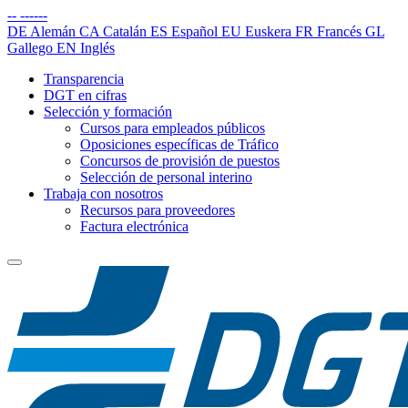
--
------
DE
Alemán
CA
Catalán
ES
Español
EU
Euskera
FR
Francés
GL
Gallego
EN
Inglés
Transparencia
DGT en cifras
Selección y formación
Cursos para empleados públicos
Oposiciones específicas de Tráfico
Concursos de provisión de puestos
Selección de personal interino
Trabaja con nosotros
Recursos para proveedores
Factura electrónica