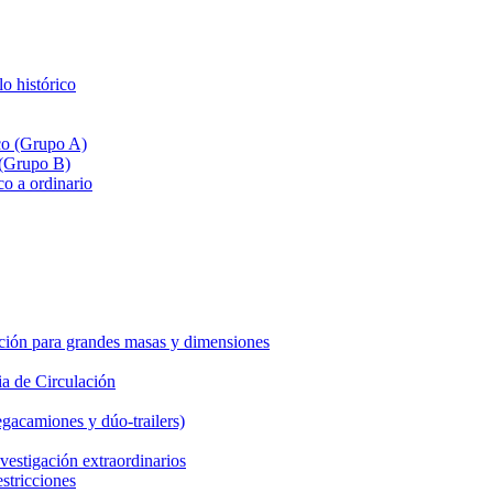
lo histórico
ico (Grupo A)
 (Grupo B)
co a ordinario
ción para grandes masas y dimensiones
a de Circulación
gacamiones y dúo-trailers)
vestigación extraordinarios
estricciones