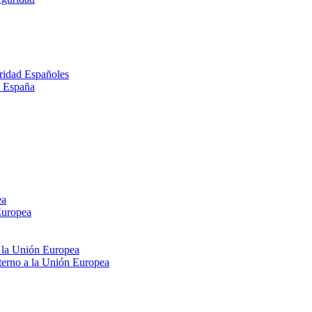
ridad Españoles
n España
ea
Europea
e la Unión Europea
xterno a la Unión Europea