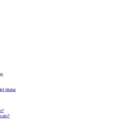
os
l titular
n?
culo?