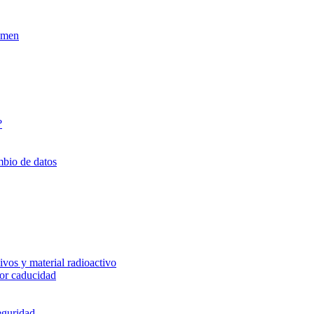
xamen
?
mbio de datos
vos y material radioactivo
or caducidad
eguridad