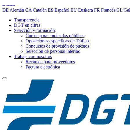
--
------
DE
Alemán
CA
Catalán
ES
Español
EU
Euskera
FR
Francés
GL
Gal
Transparencia
DGT en cifras
Selección y formación
Cursos para empleados públicos
Oposiciones específicas de Tráfico
Concursos de provisión de puestos
Selección de personal interino
Trabaja con nosotros
Recursos para proveedores
Factura electrónica