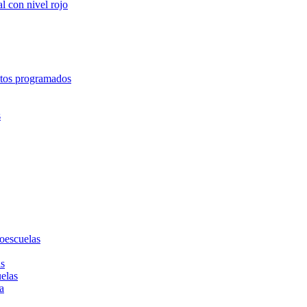
l con nivel rojo
entos programados
s
toescuelas
as
uelas
a