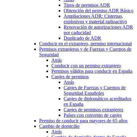
Tipos de permisos ADR
Obtención del permiso ADR Básico
Ampliaciones ADR: Cisternas,
explosivos y material radioactivo
Renovación de autorizaciones ADR
por caducidad
Duplicado de ADR
Conducir en el extranjero, permiso internacional
Permisos extranjeros y de Fuerzas y Cuerpos de
Seguridad
Atrás
Conducir con un permiso extranjero
Permisos válidos para conducir en España
Canjes de permisos
Atrás
Canjes de Fuerzas y Cuerpos de
Seguridad Españoles
Canjes de diplomáticos acreditados
en España
Canjes de permisos extranjeros
Países con convenio de canjes
Permiso de conducir para mayores de 65 años
Cambio de domicilio
Atrás