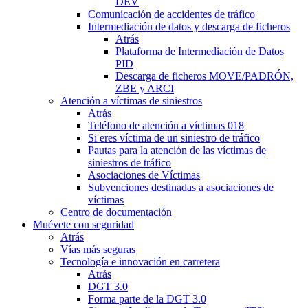
DEV
Comunicación de accidentes de tráfico
Intermediación de datos y descarga de ficheros
Atrás
Plataforma de Intermediación de Datos
PID
Descarga de ficheros MOVE/PADRÓN,
ZBE y ARCI
Atención a víctimas de siniestros
Atrás
Teléfono de atención a víctimas 018
Si eres víctima de un siniestro de tráfico
Pautas para la atención de las víctimas de
siniestros de tráfico
Asociaciones de Víctimas
Subvenciones destinadas a asociaciones de
víctimas
Centro de documentación
Muévete con seguridad
Atrás
Vías más seguras
Tecnología e innovación en carretera
Atrás
DGT 3.0
Forma parte de la DGT 3.0