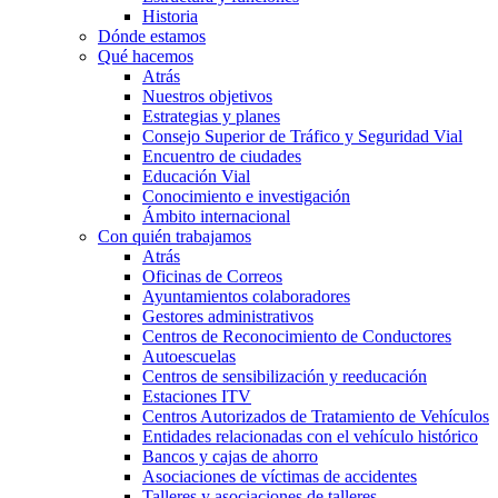
Historia
Dónde estamos
Qué hacemos
Atrás
Nuestros objetivos
Estrategias y planes
Consejo Superior de Tráfico y Seguridad Vial
Encuentro de ciudades
Educación Vial
Conocimiento e investigación
Ámbito internacional
Con quién trabajamos
Atrás
Oficinas de Correos
Ayuntamientos colaboradores
Gestores administrativos
Centros de Reconocimiento de Conductores
Autoescuelas
Centros de sensibilización y reeducación
Estaciones ITV
Centros Autorizados de Tratamiento de Vehículos
Entidades relacionadas con el vehículo histórico
Bancos y cajas de ahorro
Asociaciones de víctimas de accidentes
Talleres y asociaciones de talleres