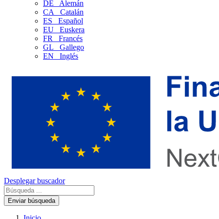
DE
Alemán
CA
Catalán
ES
Español
EU
Euskera
FR
Francés
GL
Gallego
EN
Inglés
Desplegar buscador
Enviar búsqueda
Inicio