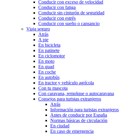
Conducir con exceso de velocidad
Conducir con fatiga
Conducir sin cinturón de seguridad
Conducir con estrés
Conducir con sueño o cansancio
Viaja seguro
Atrás
A pie
En bicicleta
En patinete
En ciclomotor
En moto
En quad
En coche
En autobús
En tractor y vehículo agrícola
Con tu mascota
Con caravana, remolque o autocaravana
Consejos para turistas extranjeros
Atrás
Información para turistas extranjeros
Antes de conducir por España
Normas básicas de circulación
En ciudad
En caso de emergencia