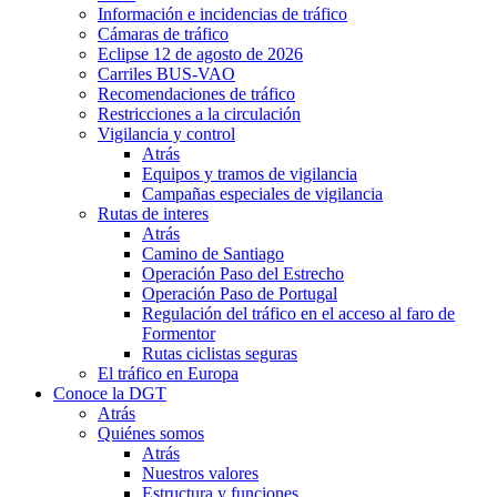
Información e incidencias de tráfico
Cámaras de tráfico
Eclipse 12 de agosto de 2026
Carriles BUS-VAO
Recomendaciones de tráfico
Restricciones a la circulación
Vigilancia y control
Atrás
Equipos y tramos de vigilancia
Campañas especiales de vigilancia
Rutas de interes
Atrás
Camino de Santiago
Operación Paso del Estrecho
Operación Paso de Portugal
Regulación del tráfico en el acceso al faro de
Formentor
Rutas ciclistas seguras
El tráfico en Europa
Conoce la DGT
Atrás
Quiénes somos
Atrás
Nuestros valores
Estructura y funciones