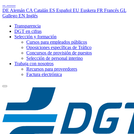
--
------
DE
Alemán
CA
Catalán
ES
Español
EU
Euskera
FR
Francés
GL
Gallego
EN
Inglés
Transparencia
DGT en cifras
Selección y formación
Cursos para empleados públicos
Oposiciones específicas de Tráfico
Concursos de provisión de puestos
Selección de personal interino
Trabaja con nosotros
Recursos para proveedores
Factura electrónica