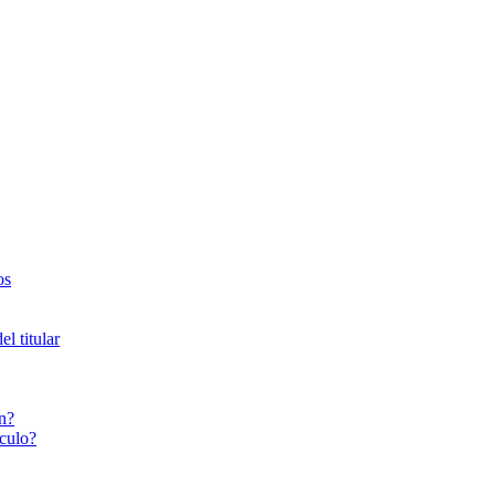
os
l titular
n?
culo?