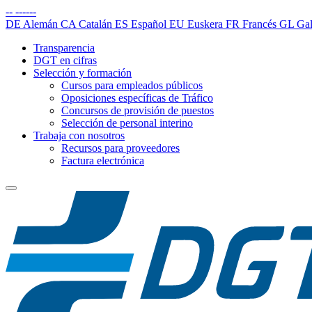
--
------
DE
Alemán
CA
Catalán
ES
Español
EU
Euskera
FR
Francés
GL
Gal
Transparencia
DGT en cifras
Selección y formación
Cursos para empleados públicos
Oposiciones específicas de Tráfico
Concursos de provisión de puestos
Selección de personal interino
Trabaja con nosotros
Recursos para proveedores
Factura electrónica