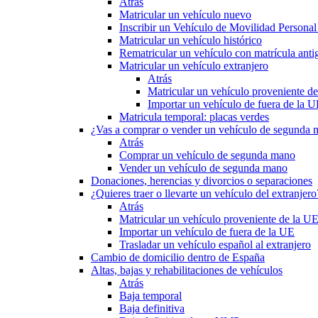
Atrás
Matricular un vehículo nuevo
Inscribir un Vehículo de Movilidad Person
Matricular un vehículo histórico
Rematricular un vehículo con matrícula anti
Matricular un vehículo extranjero
Atrás
Matricular un vehículo proveniente d
Importar un vehículo de fuera de la 
Matricula temporal: placas verdes
¿Vas a comprar o vender un vehículo de segunda
Atrás
Comprar un vehículo de segunda mano
Vender un vehículo de segunda mano
Donaciones, herencias y divorcios o separaciones
¿Quieres traer o llevarte un vehículo del extranjero
Atrás
Matricular un vehículo proveniente de la U
Importar un vehículo de fuera de la UE
Trasladar un vehículo español al extranjero
Cambio de domicilio dentro de España
Altas, bajas y rehabilitaciones de vehículos
Atrás
Baja temporal
Baja definitiva