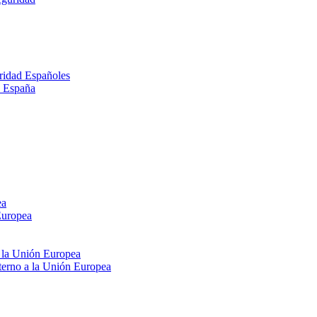
ridad Españoles
n España
ea
Europea
e la Unión Europea
xterno a la Unión Europea