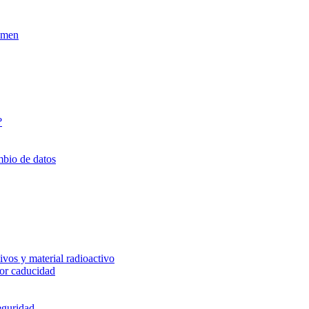
xamen
?
mbio de datos
vos y material radioactivo
or caducidad
eguridad