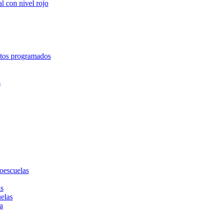
l con nivel rojo
entos programados
s
toescuelas
as
uelas
a