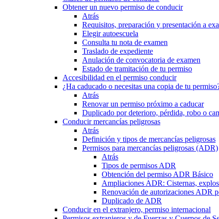
Obtener un nuevo permiso de conducir
Atrás
Requisitos, preparación y presentación a e
Elegir autoescuela
Consulta tu nota de examen
Traslado de expediente
Anulación de convocatoria de examen
Estado de tramitación de tu permiso
Accesibilidad en el permiso conducir
¿Ha caducado o necesitas una copia de tu permiso
Atrás
Renovar un permiso próximo a caducar
Duplicado por deterioro, pérdida, robo o ca
Conducir mercancías peligrosas
Atrás
Definición y tipos de mercancías peligrosas
Permisos para mercancías peligrosas (ADR)
Atrás
Tipos de permisos ADR
Obtención del permiso ADR Básico
Ampliaciones ADR: Cisternas, explosi
Renovación de autorizaciones ADR p
Duplicado de ADR
Conducir en el extranjero, permiso internacional
Permisos extranjeros y de Fuerzas y Cuerpos de S