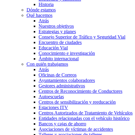
Historia
Dónde estamos
Qué hacemos
Atrás
Nuestros objetivos
Estrategias y planes
Consejo Superior de Tráfico y Seguridad Vial
Encuentro de ciudades
Educación Vial
Conocimiento e investigación
Ámbito internacional
Con quién trabajamos
Atrás
Oficinas de Correos
Ayuntamientos colaboradores
Gestores administrativos
Centros de Reconocimiento de Conductores
Autoescuelas
Centros de sensibilización y reeducación
Estaciones ITV
Centros Autorizados de Tratamiento de Vehículos
Entidades relacionadas con el vehículo histórico
Bancos y cajas de ahorro
Asociaciones de víctimas de accidentes
Talleres y asociaciones de talleres