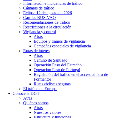
Información e incidencias de tráfico
Cámaras de tráfico
Eclipse 12 de agosto de 2026
Carriles BUS-VAO
Recomendaciones de tráfico
Restricciones a la circulación
Vigilancia y control
Atrás
Equipos y tramos de vigilancia
Campañas especiales de vigilancia
Rutas de interes
Atrás
Camino de Santiago
Operación Paso del Estrecho
Operación Paso de Portugal
Regulación del tráfico en el acceso al faro de
Formentor
Rutas ciclistas seguras
El tráfico en Europa
Conoce la DGT
Atrás
Quiénes somos
Atrás
Nuestros valores
Estructura y funciones