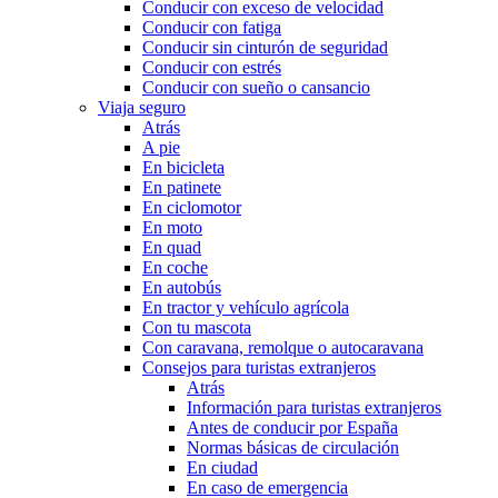
Conducir con exceso de velocidad
Conducir con fatiga
Conducir sin cinturón de seguridad
Conducir con estrés
Conducir con sueño o cansancio
Viaja seguro
Atrás
A pie
En bicicleta
En patinete
En ciclomotor
En moto
En quad
En coche
En autobús
En tractor y vehículo agrícola
Con tu mascota
Con caravana, remolque o autocaravana
Consejos para turistas extranjeros
Atrás
Información para turistas extranjeros
Antes de conducir por España
Normas básicas de circulación
En ciudad
En caso de emergencia