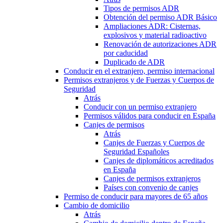
Tipos de permisos ADR
Obtención del permiso ADR Básico
Ampliaciones ADR: Cisternas,
explosivos y material radioactivo
Renovación de autorizaciones ADR
por caducidad
Duplicado de ADR
Conducir en el extranjero, permiso internacional
Permisos extranjeros y de Fuerzas y Cuerpos de
Seguridad
Atrás
Conducir con un permiso extranjero
Permisos válidos para conducir en España
Canjes de permisos
Atrás
Canjes de Fuerzas y Cuerpos de
Seguridad Españoles
Canjes de diplomáticos acreditados
en España
Canjes de permisos extranjeros
Países con convenio de canjes
Permiso de conducir para mayores de 65 años
Cambio de domicilio
Atrás