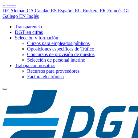
--
------
DE
Alemán
CA
Catalán
ES
Español
EU
Euskera
FR
Francés
GL
Gallego
EN
Inglés
Transparencia
DGT en cifras
Selección y formación
Cursos para empleados públicos
Oposiciones específicas de Tráfico
Concursos de provisión de puestos
Selección de personal interino
Trabaja con nosotros
Recursos para proveedores
Factura electrónica