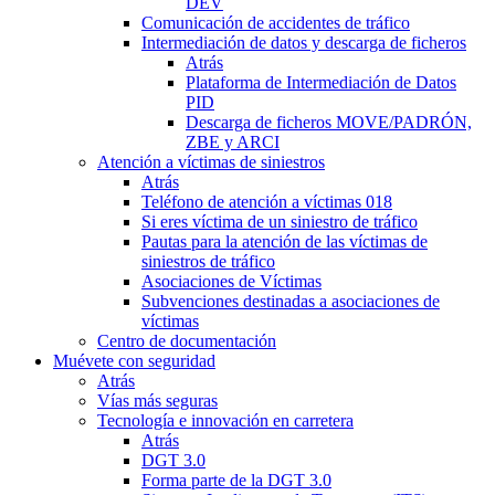
DEV
Comunicación de accidentes de tráfico
Intermediación de datos y descarga de ficheros
Atrás
Plataforma de Intermediación de Datos
PID
Descarga de ficheros MOVE/PADRÓN,
ZBE y ARCI
Atención a víctimas de siniestros
Atrás
Teléfono de atención a víctimas 018
Si eres víctima de un siniestro de tráfico
Pautas para la atención de las víctimas de
siniestros de tráfico
Asociaciones de Víctimas
Subvenciones destinadas a asociaciones de
víctimas
Centro de documentación
Muévete con seguridad
Atrás
Vías más seguras
Tecnología e innovación en carretera
Atrás
DGT 3.0
Forma parte de la DGT 3.0