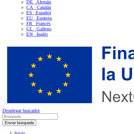
DE
Alemán
CA
Catalán
ES
Español
EU
Euskera
FR
Francés
GL
Gallego
EN
Inglés
Desplegar buscador
Enviar búsqueda
Inicio