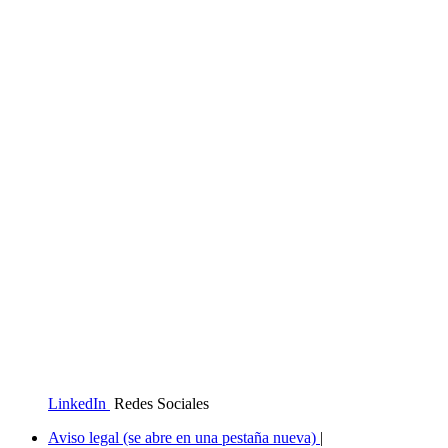
LinkedIn
Redes Sociales
Aviso legal
(se abre en una pestaña nueva)
|