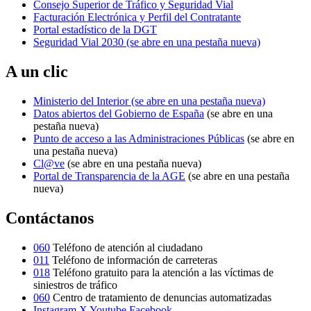
Consejo Superior de Tráfico y Seguridad Vial
Facturación Electrónica y Perfil del Contratante
Portal estadístico de la DGT
Seguridad Vial 2030
(se abre en una pestaña nueva)
A un clic
Ministerio del Interior
(se abre en una pestaña nueva)
Datos abiertos del Gobierno de España
(se abre en una
pestaña nueva)
Punto de acceso a las Administraciones Públicas
(se abre en
una pestaña nueva)
Cl@ve
(se abre en una pestaña nueva)
Portal de Transparencia de la AGE
(se abre en una pestaña
nueva)
Contáctanos
060
Teléfono de atención al ciudadano
011
Teléfono de información de carreteras
018
Teléfono gratuito para la atención a las víctimas de
siniestros de tráfico
060
Centro de tratamiento de denuncias automatizadas
Instagram
X
Youtube
Facebook