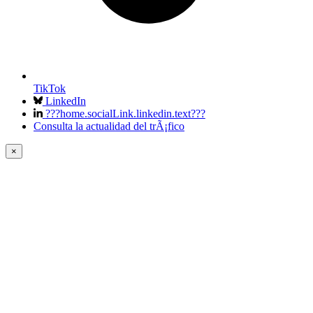
TikTok
LinkedIn
???home.socialLink.linkedin.text???
Consulta la actualidad del trÃ¡fico
×