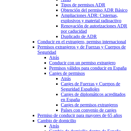
Tipos de permisos ADR
Obtención del permiso ADR Básico
Ampliaciones ADR: Cisternas,
explosivos y material radioactivo
Renovación de autorizaciones ADR
por caducidad
Duplicado de ADR
Conducir en el extranjero, permiso internacional
Permisos extranjeros y de Fuerzas y Cuerpos de
Seguridad
Atrás
Conducir con un permiso extranjero
Permisos válidos para conducir en España
Canjes de permisos
Atrás
Canjes de Fuerzas y Cuerpos de
Seguridad Españoles
Canjes de diplomáticos acreditados
en España
Canjes de permisos extranjeros
Países con convenio de canjes
Permiso de conducir para mayores de 65 años
Cambio de domicilio
Atrás