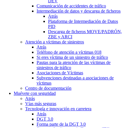
DEV
Comunicación de accidentes de tráfico
Intermediación de datos y descarga de ficheros
Atrás
Plataforma de Intermediación de Datos
PID
Descarga de ficheros MOVE/PADRÓN,
ZBE y ARCI
Atención a víctimas de siniestros
Atrás
Teléfono de atención a víctimas 018
Si eres víctima de un siniestro de tráfico
Pautas para la atención de las víctimas de
siniestros de tráfico
Asociaciones de Víctimas
Subvenciones destinadas a asociaciones de
víctimas
Centro de documentación
Muévete con seguridad
Atrás
Vías más seguras
Tecnología e innovación en carretera
Atrás
DGT 3.0
Forma parte de la DGT 3.0