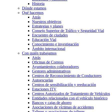
Historia
Dónde estamos
Qué hacemos
Atrás
Nuestros objetivos
Estrategias y planes
Consejo Superior de Tráfico y Seguridad Vial
Encuentro de ciudades
Educación Vial
Conocimiento e investigación
Ámbito internacional
Con quién trabajamos
Atrás
Oficinas de Correos
Ayuntamientos colaboradores
Gestores administrativos
Centros de Reconocimiento de Conductores
Autoescuelas
Centros de sensibilización y reeducación
Estaciones ITV
Centros Autorizados de Tratamiento de Vehículos
Entidades relacionadas con el vehículo histórico
Bancos y cajas de ahorro
Asociaciones de víctimas de accidentes
Talleres y asociaciones de talleres