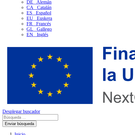
DE
Alemán
CA
Catalán
ES
Español
EU
Euskera
FR
Francés
GL
Gallego
EN
Inglés
Desplegar buscador
Enviar búsqueda
Inicio