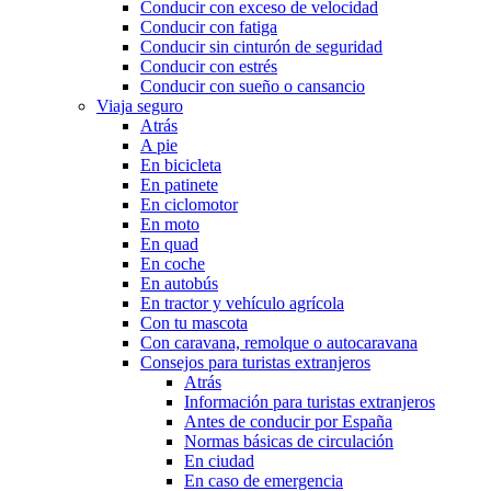
Conducir con exceso de velocidad
Conducir con fatiga
Conducir sin cinturón de seguridad
Conducir con estrés
Conducir con sueño o cansancio
Viaja seguro
Atrás
A pie
En bicicleta
En patinete
En ciclomotor
En moto
En quad
En coche
En autobús
En tractor y vehículo agrícola
Con tu mascota
Con caravana, remolque o autocaravana
Consejos para turistas extranjeros
Atrás
Información para turistas extranjeros
Antes de conducir por España
Normas básicas de circulación
En ciudad
En caso de emergencia