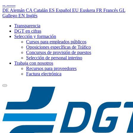
--
------
DE
Alemán
CA
Catalán
ES
Español
EU
Euskera
FR
Francés
GL
Gallego
EN
Inglés
Transparencia
DGT en cifras
Selección y formación
Cursos para empleados públicos
Oposiciones específicas de Tráfico
Concursos de provisión de puestos
Selección de personal interino
Trabaja con nosotros
Recursos para proveedores
Factura electrónica