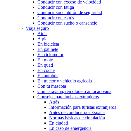
Conducir con exceso de velocidad
Conducir con fatiga
Conducir sin cinturón de seguridad
Conducir con estrés
Conducir con sueño o cansancio
Viaja seguro
Atrás
A pie
En bicicleta
En patinete
En ciclomotor
En moto
En quad
En coche
En autobús
En tractor y vehículo agrícola
Con tu mascota
Con caravana, remolque o autocaravana
Consejos para turistas extranjeros
Atrás
Información para turistas extranjeros
Antes de conducir por España
Normas básicas de circulación
En ciudad
En caso de emergencia