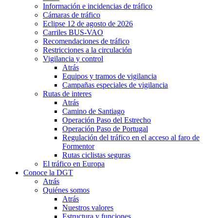
Información e incidencias de tráfico
Cámaras de tráfico
Eclipse 12 de agosto de 2026
Carriles BUS-VAO
Recomendaciones de tráfico
Restricciones a la circulación
Vigilancia y control
Atrás
Equipos y tramos de vigilancia
Campañas especiales de vigilancia
Rutas de interes
Atrás
Camino de Santiago
Operación Paso del Estrecho
Operación Paso de Portugal
Regulación del tráfico en el acceso al faro de
Formentor
Rutas ciclistas seguras
El tráfico en Europa
Conoce la DGT
Atrás
Quiénes somos
Atrás
Nuestros valores
Estructura y funciones