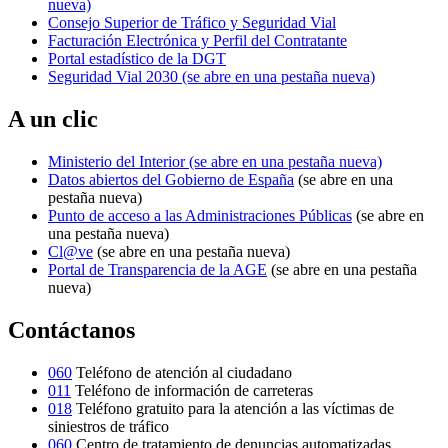
nueva)
Consejo Superior de Tráfico y Seguridad Vial
Facturación Electrónica y Perfil del Contratante
Portal estadístico de la DGT
Seguridad Vial 2030
(se abre en una pestaña nueva)
A un clic
Ministerio del Interior
(se abre en una pestaña nueva)
Datos abiertos del Gobierno de España
(se abre en una
pestaña nueva)
Punto de acceso a las Administraciones Públicas
(se abre en
una pestaña nueva)
Cl@ve
(se abre en una pestaña nueva)
Portal de Transparencia de la AGE
(se abre en una pestaña
nueva)
Contáctanos
060
Teléfono de atención al ciudadano
011
Teléfono de información de carreteras
018
Teléfono gratuito para la atención a las víctimas de
siniestros de tráfico
060
Centro de tratamiento de denuncias automatizadas