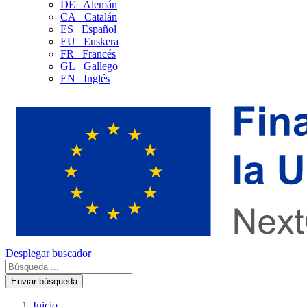
DE
Alemán
CA
Catalán
ES
Español
EU
Euskera
FR
Francés
GL
Gallego
EN
Inglés
Desplegar buscador
Enviar búsqueda
Inicio