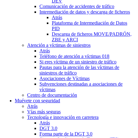
DEV
Comunicación de accidentes de tráfico
Intermediación de datos y descarga de ficheros
Atrás
Plataforma de Intermediación de Datos
PID
Descarga de ficheros MOVE/PADRÓN,
ZBE y ARCI
Atención a víctimas de siniestros
Atrás
Teléfono de atención a víctimas 018
Si eres víctima de un siniestro de tráfico
Pautas para la atención de las víctimas de
siniestros de tráfico
Asociaciones de Víctimas
Subvenciones destinadas a asociaciones de
víctimas
Centro de documentación
Muévete con seguridad
Atrás
Vías más seguras
Tecnología e innovación en carretera
Atrás
DGT 3.0
Forma parte de la DGT 3.0