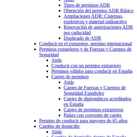
Tipos de permisos ADR
Obtención del permiso ADR Básico
Ampliaciones ADR: Cisternas,
explosivos y material radioactivo
Renovación de autorizaciones ADR
por caducidad
Duplicado de ADR
Conducir en el extranjero, permiso internacional
Permisos extranjeros y de Fuerzas y Cuerpos de
Seguridad
Atrás
Conducir con un permiso extranjero
Permisos válidos para conducir en España
Canjes de permisos
Atrás
Canjes de Fuerzas y Cuerpos de
Seguridad Españoles
Canjes de diplomáticos acreditados
en España
Canjes de permisos extranjeros
Países con convenio de canjes
Permiso de conducir para mayores de 65 años
Cambio de domicilio
Atrás