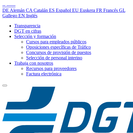
--
------
DE
Alemán
CA
Catalán
ES
Español
EU
Euskera
FR
Francés
GL
Gallego
EN
Inglés
Transparencia
DGT en cifras
Selección y formación
Cursos para empleados públicos
Oposiciones específicas de Tráfico
Concursos de provisión de puestos
Selección de personal interino
Trabaja con nosotros
Recursos para proveedores
Factura electrónica