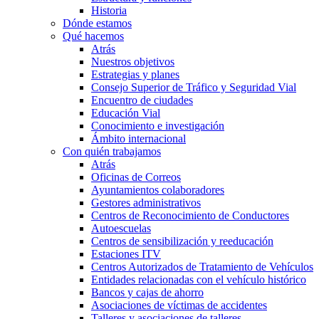
Historia
Dónde estamos
Qué hacemos
Atrás
Nuestros objetivos
Estrategias y planes
Consejo Superior de Tráfico y Seguridad Vial
Encuentro de ciudades
Educación Vial
Conocimiento e investigación
Ámbito internacional
Con quién trabajamos
Atrás
Oficinas de Correos
Ayuntamientos colaboradores
Gestores administrativos
Centros de Reconocimiento de Conductores
Autoescuelas
Centros de sensibilización y reeducación
Estaciones ITV
Centros Autorizados de Tratamiento de Vehículos
Entidades relacionadas con el vehículo histórico
Bancos y cajas de ahorro
Asociaciones de víctimas de accidentes
Talleres y asociaciones de talleres