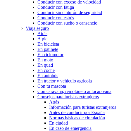
Conducir con exceso de velocidad
Conducir con fatiga
Conducir sin cinturón de seguridad
Conducir con estrés
Conducir con sueño o cansancio
Viaja seguro
Atrás
A pie
En bicicleta
En patinete
En ciclomotor
En moto
En quad
En coche
En autobús
En tractor y vehículo agrícola
Con tu mascota
Con caravana, remolque o autocaravana
Consejos para turistas extranjeros
Atrás
Información para turistas extranjeros
Antes de conducir por España
Normas básicas de circulación
En ciudad
En caso de emergencia