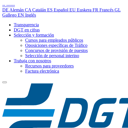
--
------
DE
Alemán
CA
Catalán
ES
Español
EU
Euskera
FR
Francés
GL
Gallego
EN
Inglés
Transparencia
DGT en cifras
Selección y formación
Cursos para empleados públicos
Oposiciones específicas de Tráfico
Concursos de provisión de puestos
Selección de personal interino
Trabaja con nosotros
Recursos para proveedores
Factura electrónica