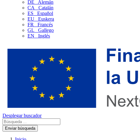
DE
Alemán
CA
Catalán
ES
Español
EU
Euskera
FR
Francés
GL
Gallego
EN
Inglés
Desplegar buscador
Enviar búsqueda
Inicio