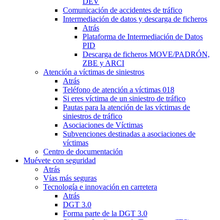
DEV
Comunicación de accidentes de tráfico
Intermediación de datos y descarga de ficheros
Atrás
Plataforma de Intermediación de Datos
PID
Descarga de ficheros MOVE/PADRÓN,
ZBE y ARCI
Atención a víctimas de siniestros
Atrás
Teléfono de atención a víctimas 018
Si eres víctima de un siniestro de tráfico
Pautas para la atención de las víctimas de
siniestros de tráfico
Asociaciones de Víctimas
Subvenciones destinadas a asociaciones de
víctimas
Centro de documentación
Muévete con seguridad
Atrás
Vías más seguras
Tecnología e innovación en carretera
Atrás
DGT 3.0
Forma parte de la DGT 3.0