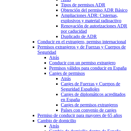
Tipos de permisos ADR
Obtención del permiso ADR Básico
Ampliaciones ADR: Cisternas,
explosivos y material radioactivo
Renovación de autorizaciones ADR
por caducidad
Duplicado de ADR
Conducir en el extranjero, permiso internacional
Permisos extranjeros y de Fuerzas y Cuerpos de
Seguridad
Atrás
Conducir con un permiso extranjero
Permisos válidos para conducir en España
Canjes de permisos
Atrás
Canjes de Fuerzas y Cuerpos de
Seguridad Españoles
Canjes de diplomáticos acreditados
en España
Canjes de permisos extranjeros
Países con convenio de canjes
Permiso de conducir para mayores de 65 años
Cambio de domicilio
Atrás