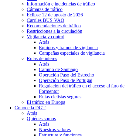
Información e incidencias de tráfico
Cámaras de tráfico
Eclipse 12 de agosto de 2026
Carriles BUS-VAO
Recomendaciones de tráfico
Restricciones a la circulación
Vigilancia y control
Atrás
Equipos y tramos de vigilancia
Campañas especiales de vigilancia
Rutas de interes
Atrás
Camino de Santiago
Operación Paso del Estrecho
Operación Paso de Portugal
Regulación del tráfico en el acceso al faro de
Formentor
Rutas ciclistas seguras
El tráfico en Europa
Conoce la DGT
Atrás
Quiénes somos
Atrás
Nuestros valores
Estructura y funciones