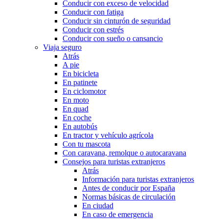
Conducir con exceso de velocidad
Conducir con fatiga
Conducir sin cinturón de seguridad
Conducir con estrés
Conducir con sueño o cansancio
Viaja seguro
Atrás
A pie
En bicicleta
En patinete
En ciclomotor
En moto
En quad
En coche
En autobús
En tractor y vehículo agrícola
Con tu mascota
Con caravana, remolque o autocaravana
Consejos para turistas extranjeros
Atrás
Información para turistas extranjeros
Antes de conducir por España
Normas básicas de circulación
En ciudad
En caso de emergencia