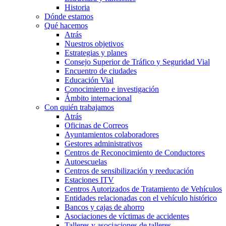
Historia
Dónde estamos
Qué hacemos
Atrás
Nuestros objetivos
Estrategias y planes
Consejo Superior de Tráfico y Seguridad Vial
Encuentro de ciudades
Educación Vial
Conocimiento e investigación
Ámbito internacional
Con quién trabajamos
Atrás
Oficinas de Correos
Ayuntamientos colaboradores
Gestores administrativos
Centros de Reconocimiento de Conductores
Autoescuelas
Centros de sensibilización y reeducación
Estaciones ITV
Centros Autorizados de Tratamiento de Vehículos
Entidades relacionadas con el vehículo histórico
Bancos y cajas de ahorro
Asociaciones de víctimas de accidentes
Talleres y asociaciones de talleres