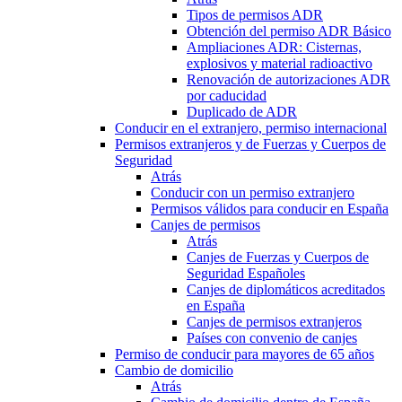
Tipos de permisos ADR
Obtención del permiso ADR Básico
Ampliaciones ADR: Cisternas,
explosivos y material radioactivo
Renovación de autorizaciones ADR
por caducidad
Duplicado de ADR
Conducir en el extranjero, permiso internacional
Permisos extranjeros y de Fuerzas y Cuerpos de
Seguridad
Atrás
Conducir con un permiso extranjero
Permisos válidos para conducir en España
Canjes de permisos
Atrás
Canjes de Fuerzas y Cuerpos de
Seguridad Españoles
Canjes de diplomáticos acreditados
en España
Canjes de permisos extranjeros
Países con convenio de canjes
Permiso de conducir para mayores de 65 años
Cambio de domicilio
Atrás