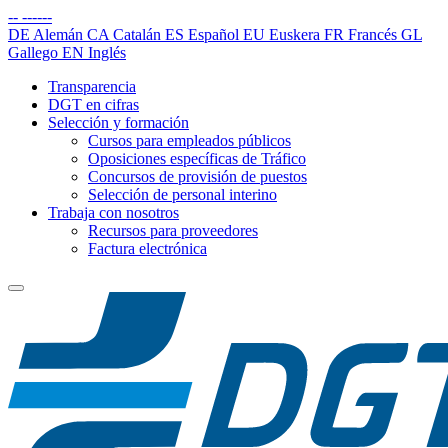
--
------
DE
Alemán
CA
Catalán
ES
Español
EU
Euskera
FR
Francés
GL
Gallego
EN
Inglés
Transparencia
DGT en cifras
Selección y formación
Cursos para empleados públicos
Oposiciones específicas de Tráfico
Concursos de provisión de puestos
Selección de personal interino
Trabaja con nosotros
Recursos para proveedores
Factura electrónica