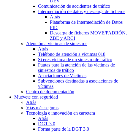
DEV
Comunicación de accidentes de tráfico
Intermediación de datos y descarga de ficheros
Atrás
Plataforma de Intermediación de Datos
PID
Descarga de ficheros MOVE/PADRÓN,
ZBE y ARCI
Atención a víctimas de siniestros
Atrás
Teléfono de atención a víctimas 018
Si eres víctima de un siniestro de tráfico
Pautas para la atención de las víctimas de
siniestros de tráfico
Asociaciones de Víctimas
Subvenciones destinadas a asociaciones de
víctimas
Centro de documentación
Muévete con seguridad
Atrás
Vías más seguras
Tecnología e innovación en carretera
Atrás
DGT 3.0
Forma parte de la DGT 3.0