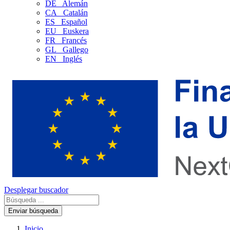
DE
Alemán
CA
Catalán
ES
Español
EU
Euskera
FR
Francés
GL
Gallego
EN
Inglés
Desplegar buscador
Enviar búsqueda
Inicio