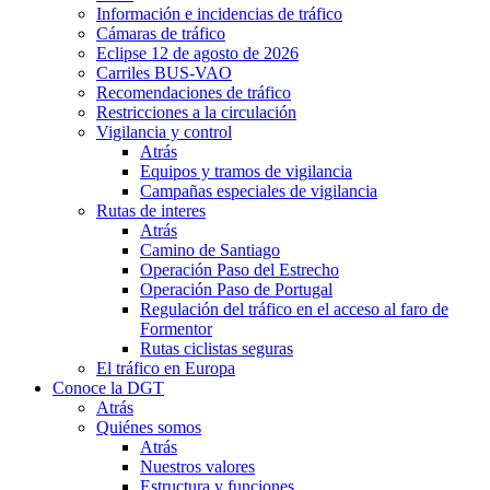
Información e incidencias de tráfico
Cámaras de tráfico
Eclipse 12 de agosto de 2026
Carriles BUS-VAO
Recomendaciones de tráfico
Restricciones a la circulación
Vigilancia y control
Atrás
Equipos y tramos de vigilancia
Campañas especiales de vigilancia
Rutas de interes
Atrás
Camino de Santiago
Operación Paso del Estrecho
Operación Paso de Portugal
Regulación del tráfico en el acceso al faro de
Formentor
Rutas ciclistas seguras
El tráfico en Europa
Conoce la DGT
Atrás
Quiénes somos
Atrás
Nuestros valores
Estructura y funciones