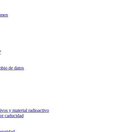
xamen
?
mbio de datos
vos y material radioactivo
or caducidad
eguridad