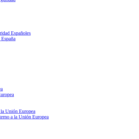
ridad Españoles
n España
ea
Europea
e la Unión Europea
xterno a la Unión Europea