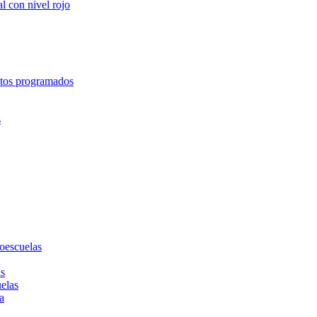
l con nivel rojo
entos programados
s
toescuelas
as
uelas
a