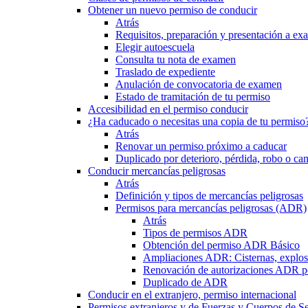
Obtener un nuevo permiso de conducir
Atrás
Requisitos, preparación y presentación a e
Elegir autoescuela
Consulta tu nota de examen
Traslado de expediente
Anulación de convocatoria de examen
Estado de tramitación de tu permiso
Accesibilidad en el permiso conducir
¿Ha caducado o necesitas una copia de tu permiso
Atrás
Renovar un permiso próximo a caducar
Duplicado por deterioro, pérdida, robo o ca
Conducir mercancías peligrosas
Atrás
Definición y tipos de mercancías peligrosas
Permisos para mercancías peligrosas (ADR)
Atrás
Tipos de permisos ADR
Obtención del permiso ADR Básico
Ampliaciones ADR: Cisternas, explosi
Renovación de autorizaciones ADR p
Duplicado de ADR
Conducir en el extranjero, permiso internacional
Permisos extranjeros y de Fuerzas y Cuerpos de S