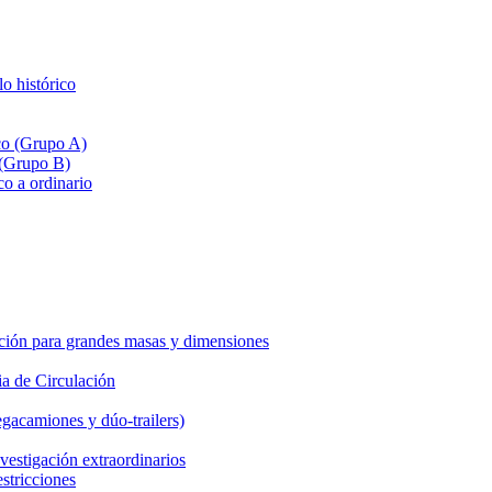
lo histórico
ico (Grupo A)
 (Grupo B)
co a ordinario
ción para grandes masas y dimensiones
a de Circulación
gacamiones y dúo-trailers)
vestigación extraordinarios
estricciones