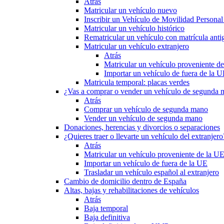
Atrás
Matricular un vehículo nuevo
Inscribir un Vehículo de Movilidad Person
Matricular un vehículo histórico
Rematricular un vehículo con matrícula anti
Matricular un vehículo extranjero
Atrás
Matricular un vehículo proveniente d
Importar un vehículo de fuera de la 
Matricula temporal: placas verdes
¿Vas a comprar o vender un vehículo de segunda
Atrás
Comprar un vehículo de segunda mano
Vender un vehículo de segunda mano
Donaciones, herencias y divorcios o separaciones
¿Quieres traer o llevarte un vehículo del extranjero
Atrás
Matricular un vehículo proveniente de la U
Importar un vehículo de fuera de la UE
Trasladar un vehículo español al extranjero
Cambio de domicilio dentro de España
Altas, bajas y rehabilitaciones de vehículos
Atrás
Baja temporal
Baja definitiva