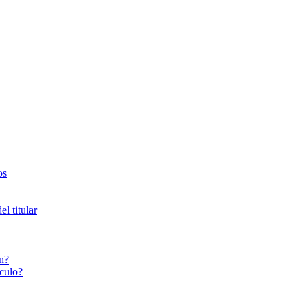
os
l titular
n?
culo?