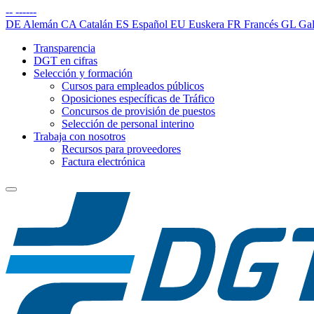
--
------
DE
Alemán
CA
Catalán
ES
Español
EU
Euskera
FR
Francés
GL
Gal
Transparencia
DGT en cifras
Selección y formación
Cursos para empleados públicos
Oposiciones específicas de Tráfico
Concursos de provisión de puestos
Selección de personal interino
Trabaja con nosotros
Recursos para proveedores
Factura electrónica