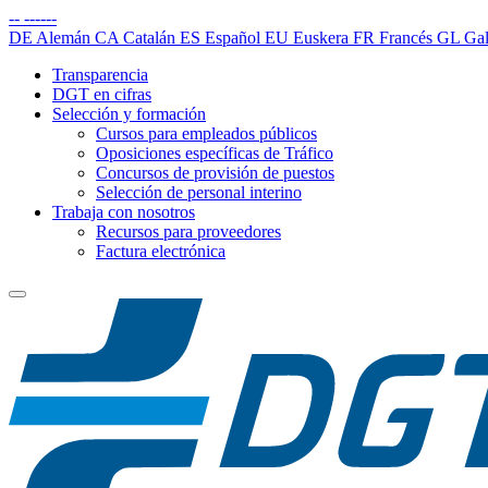
--
------
DE
Alemán
CA
Catalán
ES
Español
EU
Euskera
FR
Francés
GL
Gal
Transparencia
DGT en cifras
Selección y formación
Cursos para empleados públicos
Oposiciones específicas de Tráfico
Concursos de provisión de puestos
Selección de personal interino
Trabaja con nosotros
Recursos para proveedores
Factura electrónica