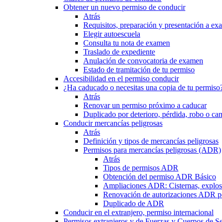
Obtener un nuevo permiso de conducir
Atrás
Requisitos, preparación y presentación a e
Elegir autoescuela
Consulta tu nota de examen
Traslado de expediente
Anulación de convocatoria de examen
Estado de tramitación de tu permiso
Accesibilidad en el permiso conducir
¿Ha caducado o necesitas una copia de tu permiso
Atrás
Renovar un permiso próximo a caducar
Duplicado por deterioro, pérdida, robo o ca
Conducir mercancías peligrosas
Atrás
Definición y tipos de mercancías peligrosas
Permisos para mercancías peligrosas (ADR)
Atrás
Tipos de permisos ADR
Obtención del permiso ADR Básico
Ampliaciones ADR: Cisternas, explosi
Renovación de autorizaciones ADR p
Duplicado de ADR
Conducir en el extranjero, permiso internacional
Permisos extranjeros y de Fuerzas y Cuerpos de S