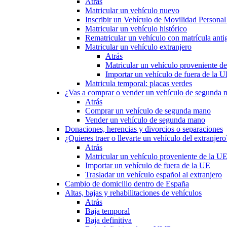
Atrás
Matricular un vehículo nuevo
Inscribir un Vehículo de Movilidad Person
Matricular un vehículo histórico
Rematricular un vehículo con matrícula anti
Matricular un vehículo extranjero
Atrás
Matricular un vehículo proveniente d
Importar un vehículo de fuera de la 
Matricula temporal: placas verdes
¿Vas a comprar o vender un vehículo de segunda
Atrás
Comprar un vehículo de segunda mano
Vender un vehículo de segunda mano
Donaciones, herencias y divorcios o separaciones
¿Quieres traer o llevarte un vehículo del extranjero
Atrás
Matricular un vehículo proveniente de la U
Importar un vehículo de fuera de la UE
Trasladar un vehículo español al extranjero
Cambio de domicilio dentro de España
Altas, bajas y rehabilitaciones de vehículos
Atrás
Baja temporal
Baja definitiva