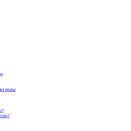
os
l titular
n?
culo?