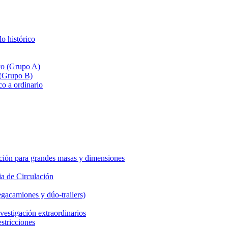
lo histórico
ico (Grupo A)
 (Grupo B)
co a ordinario
ción para grandes masas y dimensiones
a de Circulación
gacamiones y dúo-trailers)
vestigación extraordinarios
estricciones