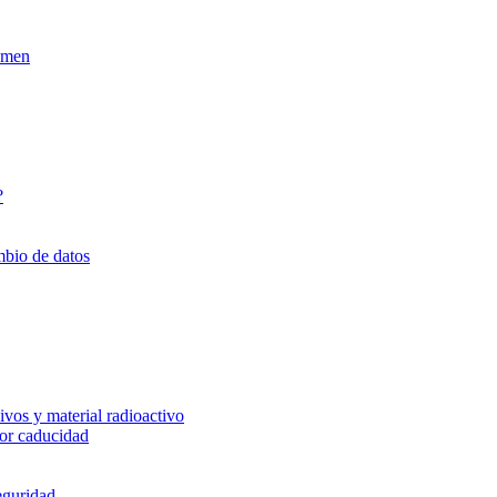
xamen
?
mbio de datos
vos y material radioactivo
or caducidad
eguridad