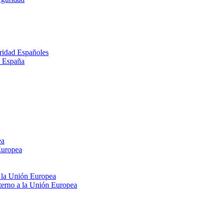
ridad Españoles
n España
ea
Europea
e la Unión Europea
xterno a la Unión Europea