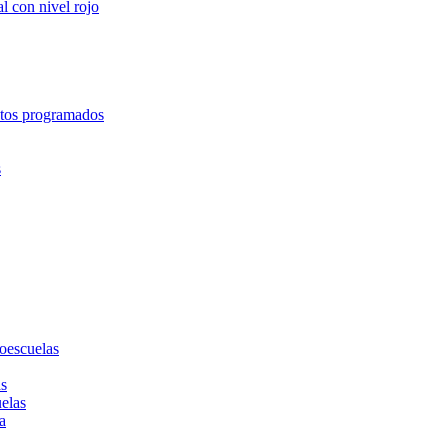
l con nivel rojo
entos programados
s
toescuelas
as
uelas
a