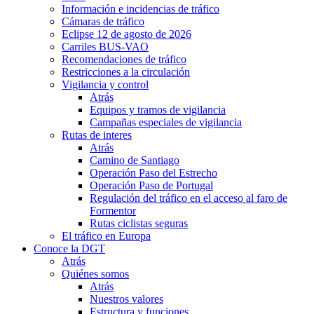
Información e incidencias de tráfico
Cámaras de tráfico
Eclipse 12 de agosto de 2026
Carriles BUS-VAO
Recomendaciones de tráfico
Restricciones a la circulación
Vigilancia y control
Atrás
Equipos y tramos de vigilancia
Campañas especiales de vigilancia
Rutas de interes
Atrás
Camino de Santiago
Operación Paso del Estrecho
Operación Paso de Portugal
Regulación del tráfico en el acceso al faro de
Formentor
Rutas ciclistas seguras
El tráfico en Europa
Conoce la DGT
Atrás
Quiénes somos
Atrás
Nuestros valores
Estructura y funciones