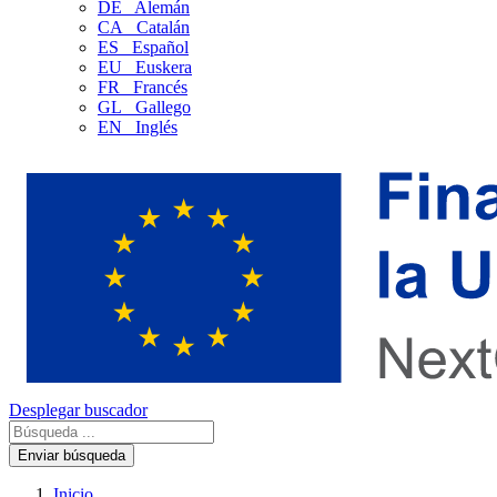
DE
Alemán
CA
Catalán
ES
Español
EU
Euskera
FR
Francés
GL
Gallego
EN
Inglés
Desplegar buscador
Enviar búsqueda
Inicio