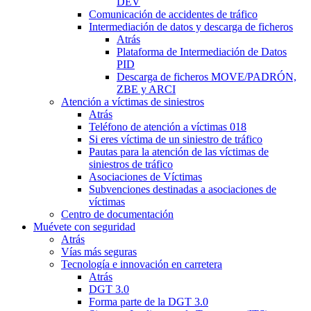
DEV
Comunicación de accidentes de tráfico
Intermediación de datos y descarga de ficheros
Atrás
Plataforma de Intermediación de Datos
PID
Descarga de ficheros MOVE/PADRÓN,
ZBE y ARCI
Atención a víctimas de siniestros
Atrás
Teléfono de atención a víctimas 018
Si eres víctima de un siniestro de tráfico
Pautas para la atención de las víctimas de
siniestros de tráfico
Asociaciones de Víctimas
Subvenciones destinadas a asociaciones de
víctimas
Centro de documentación
Muévete con seguridad
Atrás
Vías más seguras
Tecnología e innovación en carretera
Atrás
DGT 3.0
Forma parte de la DGT 3.0