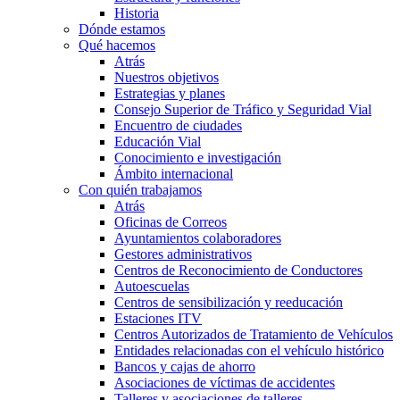
Historia
Dónde estamos
Qué hacemos
Atrás
Nuestros objetivos
Estrategias y planes
Consejo Superior de Tráfico y Seguridad Vial
Encuentro de ciudades
Educación Vial
Conocimiento e investigación
Ámbito internacional
Con quién trabajamos
Atrás
Oficinas de Correos
Ayuntamientos colaboradores
Gestores administrativos
Centros de Reconocimiento de Conductores
Autoescuelas
Centros de sensibilización y reeducación
Estaciones ITV
Centros Autorizados de Tratamiento de Vehículos
Entidades relacionadas con el vehículo histórico
Bancos y cajas de ahorro
Asociaciones de víctimas de accidentes
Talleres y asociaciones de talleres