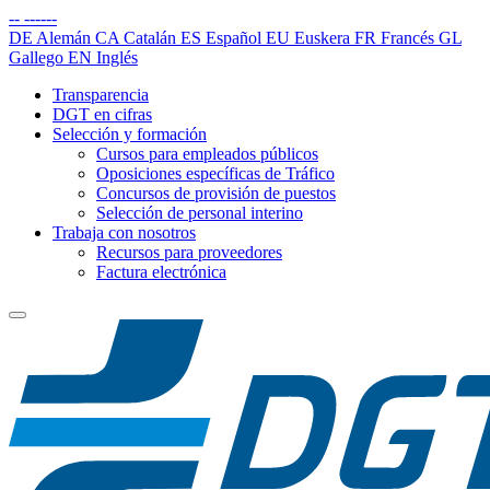
--
------
DE
Alemán
CA
Catalán
ES
Español
EU
Euskera
FR
Francés
GL
Gallego
EN
Inglés
Transparencia
DGT en cifras
Selección y formación
Cursos para empleados públicos
Oposiciones específicas de Tráfico
Concursos de provisión de puestos
Selección de personal interino
Trabaja con nosotros
Recursos para proveedores
Factura electrónica