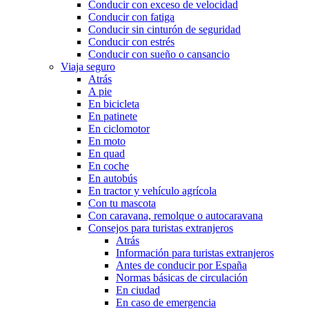
Conducir con exceso de velocidad
Conducir con fatiga
Conducir sin cinturón de seguridad
Conducir con estrés
Conducir con sueño o cansancio
Viaja seguro
Atrás
A pie
En bicicleta
En patinete
En ciclomotor
En moto
En quad
En coche
En autobús
En tractor y vehículo agrícola
Con tu mascota
Con caravana, remolque o autocaravana
Consejos para turistas extranjeros
Atrás
Información para turistas extranjeros
Antes de conducir por España
Normas básicas de circulación
En ciudad
En caso de emergencia