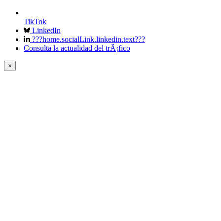
TikTok
LinkedIn
???home.socialLink.linkedin.text???
Consulta la actualidad del trÃ¡fico
×