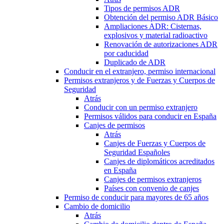
Tipos de permisos ADR
Obtención del permiso ADR Básico
Ampliaciones ADR: Cisternas,
explosivos y material radioactivo
Renovación de autorizaciones ADR
por caducidad
Duplicado de ADR
Conducir en el extranjero, permiso internacional
Permisos extranjeros y de Fuerzas y Cuerpos de
Seguridad
Atrás
Conducir con un permiso extranjero
Permisos válidos para conducir en España
Canjes de permisos
Atrás
Canjes de Fuerzas y Cuerpos de
Seguridad Españoles
Canjes de diplomáticos acreditados
en España
Canjes de permisos extranjeros
Países con convenio de canjes
Permiso de conducir para mayores de 65 años
Cambio de domicilio
Atrás