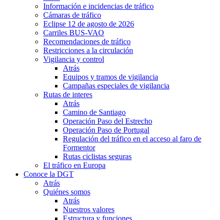
Información e incidencias de tráfico
Cámaras de tráfico
Eclipse 12 de agosto de 2026
Carriles BUS-VAO
Recomendaciones de tráfico
Restricciones a la circulación
Vigilancia y control
Atrás
Equipos y tramos de vigilancia
Campañas especiales de vigilancia
Rutas de interes
Atrás
Camino de Santiago
Operación Paso del Estrecho
Operación Paso de Portugal
Regulación del tráfico en el acceso al faro de
Formentor
Rutas ciclistas seguras
El tráfico en Europa
Conoce la DGT
Atrás
Quiénes somos
Atrás
Nuestros valores
Estructura y funciones