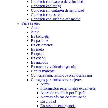
Conducir con exceso de velocidad
Conducir con fatiga
Conducir sin cinturón de seguridad
Conducir con estrés
Conducir con sueño o cansancio
Viaja seguro
Atrás
A pie
En bicicleta
En patinete
En ciclomotor
En moto
En quad
En coche
En autobús
En tractor y vehículo agrícola
Con tu mascota
Con caravana, remolque o autocaravana
Consejos para turistas extranjeros
Atrás
Información para turistas extranjeros
Antes de conducir por España
Normas básicas de circulación
En ciudad
En caso de emergencia