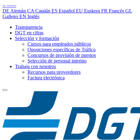
--
------
DE
Alemán
CA
Catalán
ES
Español
EU
Euskera
FR
Francés
GL
Gallego
EN
Inglés
Transparencia
DGT en cifras
Selección y formación
Cursos para empleados públicos
Oposiciones específicas de Tráfico
Concursos de provisión de puestos
Selección de personal interino
Trabaja con nosotros
Recursos para proveedores
Factura electrónica