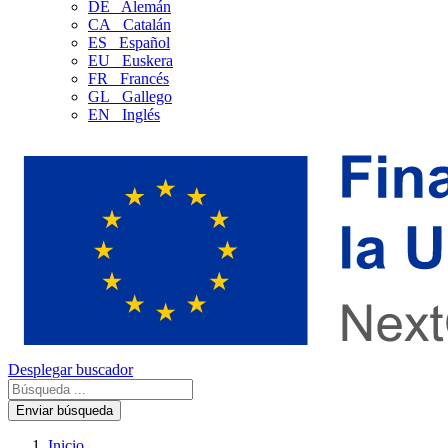
DE
Alemán
CA
Catalán
ES
Español
EU
Euskera
FR
Francés
GL
Gallego
EN
Inglés
Desplegar buscador
Enviar búsqueda
Inicio