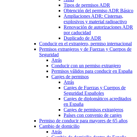
Tipos de permisos ADR
Obtención del permiso ADR Básico
Ampliaciones ADR: Cisternas,
explosivos y material radioactivo
Renovación de autorizaciones ADR
por caducidad
Duplicado de ADR
Conducir en el extranjero, permiso internacional
Permisos extranjeros y de Fuerzas y Cuerpos de
Seguridad
Atrás
Conducir con un permiso extranjero
Permisos válidos para conducir en España
Canjes de permisos
Atrás
Canjes de Fuerzas y Cuerpos de
Seguridad Españoles
Canjes de diplomáticos acreditados
en España
Canjes de permisos extranjeros
Países con convenio de canjes
Permiso de conducir para mayores de 65 años
Cambio de domicilio
Atrás