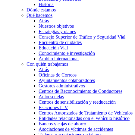
Historia
Dónde estamos
Qué hacemos
Atrás
Nuestros objetivos
Estrategias y planes
Consejo Superior de Tráfico y Seguridad Vial
Encuentro de ciudades
Educación Vial
Conocimiento e investigación
Ámbito internacional
Con quién trabajamos
Atrás
Oficinas de Correos
Ayuntamientos colaboradores
Gestores administrativos
Centros de Reconocimiento de Conductores
Autoescuelas
Centros de sensibilización y reeducación
Estaciones ITV
Centros Autorizados de Tratamiento de Vehículos
Entidades relacionadas con el vehículo histórico
Bancos y cajas de ahorro
Asociaciones de víctimas de accidentes
Talleres y asociaciones de talleres