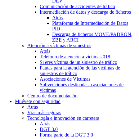
DEV
Comunicación de accidentes de tráfico
Intermediación de datos y descarga de ficheros
Atrás
Plataforma de Intermediación de Datos
PID
Descarga de ficheros MOVE/PADRÓN,
ZBE y ARCI
Atención a víctimas de siniestros
Atrás
Teléfono de atención a víctimas 018
Si eres víctima de un siniestro de tráfico
Pautas para la atención de las víctimas de
siniestros de tráfico
Asociaciones de Víctimas
Subvenciones destinadas a asociaciones de
víctimas
Centro de documentación
Muévete con seguridad
Atrás
Vías más seguras
Tecnología e innovación en carretera
Atrás
DGT 3.0
Forma parte de la DGT 3.0