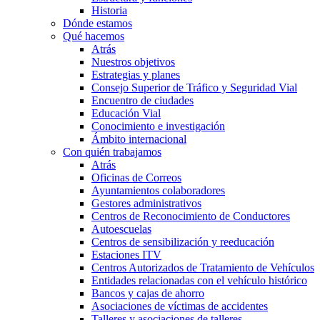
Historia
Dónde estamos
Qué hacemos
Atrás
Nuestros objetivos
Estrategias y planes
Consejo Superior de Tráfico y Seguridad Vial
Encuentro de ciudades
Educación Vial
Conocimiento e investigación
Ámbito internacional
Con quién trabajamos
Atrás
Oficinas de Correos
Ayuntamientos colaboradores
Gestores administrativos
Centros de Reconocimiento de Conductores
Autoescuelas
Centros de sensibilización y reeducación
Estaciones ITV
Centros Autorizados de Tratamiento de Vehículos
Entidades relacionadas con el vehículo histórico
Bancos y cajas de ahorro
Asociaciones de víctimas de accidentes
Talleres y asociaciones de talleres