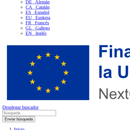
DE
Alemán
CA
Catalán
ES
Español
EU
Euskera
FR
Francés
GL
Gallego
EN
Inglés
Desplegar buscador
Enviar búsqueda
Inicio