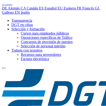
--
------
DE
Alemán
CA
Catalán
ES
Español
EU
Euskera
FR
Francés
GL
Gallego
EN
Inglés
Transparencia
DGT en cifras
Selección y formación
Cursos para empleados públicos
Oposiciones específicas de Tráfico
Concursos de provisión de puestos
Selección de personal interino
Trabaja con nosotros
Recursos para proveedores
Factura electrónica