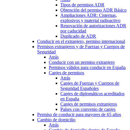
Tipos de permisos ADR
Obtención del permiso ADR Básico
Ampliaciones ADR: Cisternas,
explosivos y material radioactivo
Renovación de autorizaciones ADR
por caducidad
Duplicado de ADR
Conducir en el extranjero, permiso internacional
Permisos extranjeros y de Fuerzas y Cuerpos de
Seguridad
Atrás
Conducir con un permiso extranjero
Permisos válidos para conducir en España
Canjes de permisos
Atrás
Canjes de Fuerzas y Cuerpos de
Seguridad Españoles
Canjes de diplomáticos acreditados
en España
Canjes de permisos extranjeros
Países con convenio de canjes
Permiso de conducir para mayores de 65 años
Cambio de domicilio
Atrás