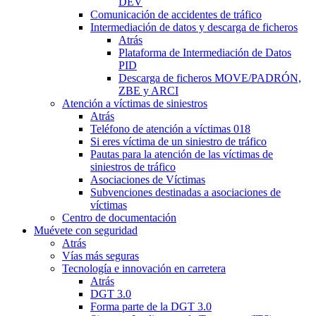
DEV
Comunicación de accidentes de tráfico
Intermediación de datos y descarga de ficheros
Atrás
Plataforma de Intermediación de Datos
PID
Descarga de ficheros MOVE/PADRÓN,
ZBE y ARCI
Atención a víctimas de siniestros
Atrás
Teléfono de atención a víctimas 018
Si eres víctima de un siniestro de tráfico
Pautas para la atención de las víctimas de
siniestros de tráfico
Asociaciones de Víctimas
Subvenciones destinadas a asociaciones de
víctimas
Centro de documentación
Muévete con seguridad
Atrás
Vías más seguras
Tecnología e innovación en carretera
Atrás
DGT 3.0
Forma parte de la DGT 3.0