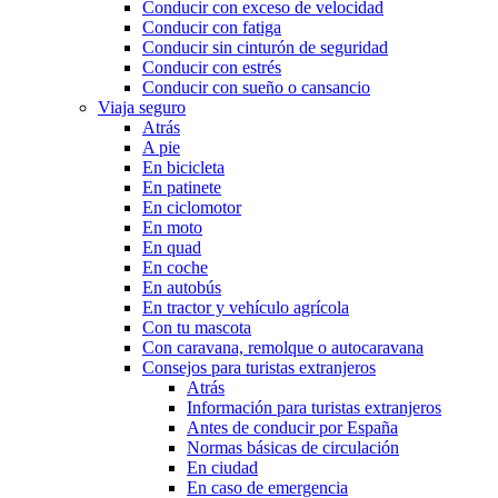
Conducir con exceso de velocidad
Conducir con fatiga
Conducir sin cinturón de seguridad
Conducir con estrés
Conducir con sueño o cansancio
Viaja seguro
Atrás
A pie
En bicicleta
En patinete
En ciclomotor
En moto
En quad
En coche
En autobús
En tractor y vehículo agrícola
Con tu mascota
Con caravana, remolque o autocaravana
Consejos para turistas extranjeros
Atrás
Información para turistas extranjeros
Antes de conducir por España
Normas básicas de circulación
En ciudad
En caso de emergencia