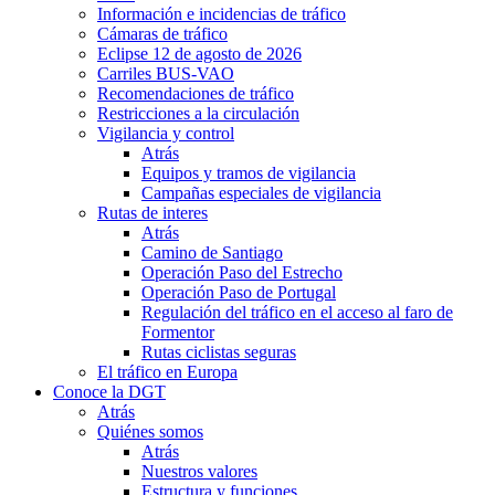
Información e incidencias de tráfico
Cámaras de tráfico
Eclipse 12 de agosto de 2026
Carriles BUS-VAO
Recomendaciones de tráfico
Restricciones a la circulación
Vigilancia y control
Atrás
Equipos y tramos de vigilancia
Campañas especiales de vigilancia
Rutas de interes
Atrás
Camino de Santiago
Operación Paso del Estrecho
Operación Paso de Portugal
Regulación del tráfico en el acceso al faro de
Formentor
Rutas ciclistas seguras
El tráfico en Europa
Conoce la DGT
Atrás
Quiénes somos
Atrás
Nuestros valores
Estructura y funciones