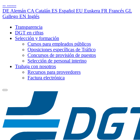
--
------
DE
Alemán
CA
Catalán
ES
Español
EU
Euskera
FR
Francés
GL
Gallego
EN
Inglés
Transparencia
DGT en cifras
Selección y formación
Cursos para empleados públicos
Oposiciones específicas de Tráfico
Concursos de provisión de puestos
Selección de personal interino
Trabaja con nosotros
Recursos para proveedores
Factura electrónica