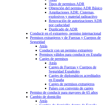
Tipos de permisos ADR
Obtención del permiso ADR Básico
Ampliaciones ADR: Cisternas,
explosivos y material radioactivo
Renovación de autorizaciones ADR
por caducidad
Duplicado de ADR
Conducir en el extranjero, permiso internacional
Permisos extranjeros y de Fuerzas y Cuerpos de
Seguridad
Atrás
Conducir con un permiso extranjero
Permisos válidos para conducir en España
Canjes de permisos
Atrás
Canjes de Fuerzas y Cuerpos de
Seguridad Españoles
Canjes de diplomáticos acreditados
en España
Canjes de permisos extranjeros
Países con convenio de canjes
Permiso de conducir para mayores de 65 años
Cambio de domicilio
Atrás