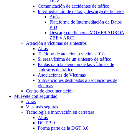
DEV
Comunicación de accidentes de tráfico
Intermediación de datos y descarga de ficheros
Atrás
Plataforma de Intermediación de Datos
PID
Descarga de ficheros MOVE/PADRÓN,
ZBE y ARCI
Atención a víctimas de siniestros
Atrás
Teléfono de atención a víctimas 018
Si eres víctima de un siniestro de tráfico
Pautas para la atención de las víctimas de
siniestros de tráfico
Asociaciones de Víctimas
Subvenciones destinadas a asociaciones de
víctimas
Centro de documentación
Muévete con seguridad
Atrás
Vías más seguras
Tecnología e innovación en carretera
Atrás
DGT 3.0
Forma parte de la DGT 3.0