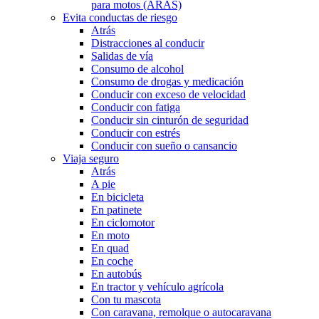
para motos (ARAS)
Evita conductas de riesgo
Atrás
Distracciones al conducir
Salidas de vía
Consumo de alcohol
Consumo de drogas y medicación
Conducir con exceso de velocidad
Conducir con fatiga
Conducir sin cinturón de seguridad
Conducir con estrés
Conducir con sueño o cansancio
Viaja seguro
Atrás
A pie
En bicicleta
En patinete
En ciclomotor
En moto
En quad
En coche
En autobús
En tractor y vehículo agrícola
Con tu mascota
Con caravana, remolque o autocaravana