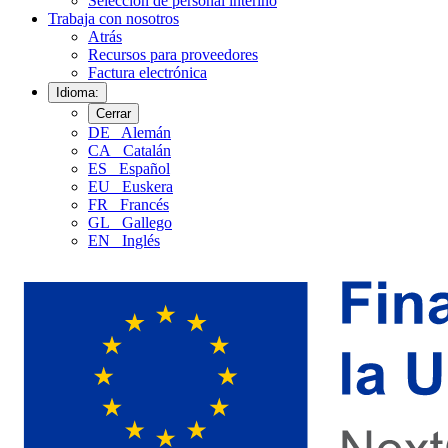
Selección de personal interino
Trabaja con nosotros
Atrás
Recursos para proveedores
Factura electrónica
Idioma:
Cerrar
DE
Alemán
CA
Catalán
ES
Español
EU
Euskera
FR
Francés
GL
Gallego
EN
Inglés