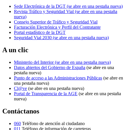
Sede Electrónica de la DGT
(se abre en una pestaña nueva)
Revista Tráfico y Seguridad Vial
(se abre en una pestaña
nueva)
Consejo Superior de Tráfico y Seguridad Vial
Facturación Electrónica y Perfil del Contratante
Portal estadístico de la DGT
Seguridad Vial 2030
(se abre en una pestaña nueva)
A un clic
Ministerio del Interior
(se abre en una pestaña nueva)
Datos abiertos del Gobierno de España
(se abre en una
pestaña nueva)
Punto de acceso a las Administraciones Públicas
(se abre en
una pestaña nueva)
Cl@ve
(se abre en una pestaña nueva)
Portal de Transparencia de la AGE
(se abre en una pestaña
nueva)
Contáctanos
060
Teléfono de atención al ciudadano
011
Teléfono de información de carreteras