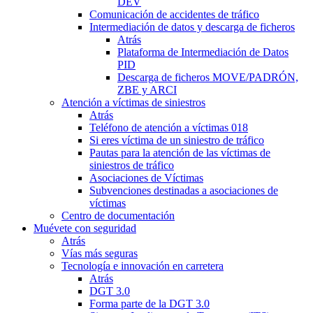
DEV
Comunicación de accidentes de tráfico
Intermediación de datos y descarga de ficheros
Atrás
Plataforma de Intermediación de Datos
PID
Descarga de ficheros MOVE/PADRÓN,
ZBE y ARCI
Atención a víctimas de siniestros
Atrás
Teléfono de atención a víctimas 018
Si eres víctima de un siniestro de tráfico
Pautas para la atención de las víctimas de
siniestros de tráfico
Asociaciones de Víctimas
Subvenciones destinadas a asociaciones de
víctimas
Centro de documentación
Muévete con seguridad
Atrás
Vías más seguras
Tecnología e innovación en carretera
Atrás
DGT 3.0
Forma parte de la DGT 3.0