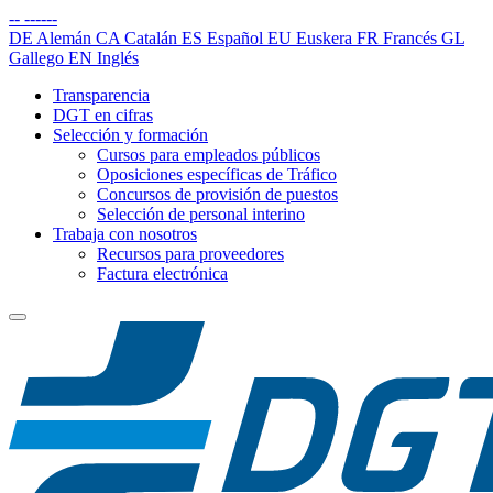
--
------
DE
Alemán
CA
Catalán
ES
Español
EU
Euskera
FR
Francés
GL
Gallego
EN
Inglés
Transparencia
DGT en cifras
Selección y formación
Cursos para empleados públicos
Oposiciones específicas de Tráfico
Concursos de provisión de puestos
Selección de personal interino
Trabaja con nosotros
Recursos para proveedores
Factura electrónica