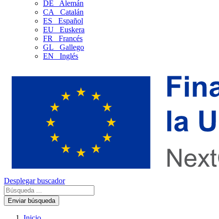
DE
Alemán
CA
Catalán
ES
Español
EU
Euskera
FR
Francés
GL
Gallego
EN
Inglés
Desplegar buscador
Enviar búsqueda
Inicio