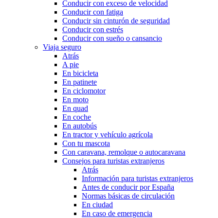
Conducir con exceso de velocidad
Conducir con fatiga
Conducir sin cinturón de seguridad
Conducir con estrés
Conducir con sueño o cansancio
Viaja seguro
Atrás
A pie
En bicicleta
En patinete
En ciclomotor
En moto
En quad
En coche
En autobús
En tractor y vehículo agrícola
Con tu mascota
Con caravana, remolque o autocaravana
Consejos para turistas extranjeros
Atrás
Información para turistas extranjeros
Antes de conducir por España
Normas básicas de circulación
En ciudad
En caso de emergencia