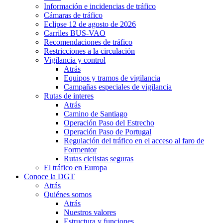
Información e incidencias de tráfico
Cámaras de tráfico
Eclipse 12 de agosto de 2026
Carriles BUS-VAO
Recomendaciones de tráfico
Restricciones a la circulación
Vigilancia y control
Atrás
Equipos y tramos de vigilancia
Campañas especiales de vigilancia
Rutas de interes
Atrás
Camino de Santiago
Operación Paso del Estrecho
Operación Paso de Portugal
Regulación del tráfico en el acceso al faro de
Formentor
Rutas ciclistas seguras
El tráfico en Europa
Conoce la DGT
Atrás
Quiénes somos
Atrás
Nuestros valores
Estructura y funciones