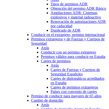
Tipos de permisos ADR
Obtención del permiso ADR Básico
Ampliaciones ADR: Cisternas,
explosivos y material radioactivo
Renovación de autorizaciones ADR
por caducidad
Duplicado de ADR
Conducir en el extranjero, permiso internacional
Permisos extranjeros y de Fuerzas y Cuerpos de
Seguridad
Atrás
Conducir con un permiso extranjero
Permisos válidos para conducir en España
Canjes de permisos
Atrás
Canjes de Fuerzas y Cuerpos de
Seguridad Españoles
Canjes de diplomáticos acreditados
en España
Canjes de permisos extranjeros
Países con convenio de canjes
Permiso de conducir para mayores de 65 años
Cambio de domicilio
Atrás