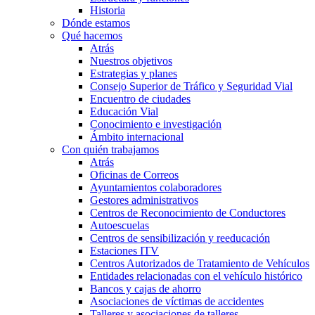
Historia
Dónde estamos
Qué hacemos
Atrás
Nuestros objetivos
Estrategias y planes
Consejo Superior de Tráfico y Seguridad Vial
Encuentro de ciudades
Educación Vial
Conocimiento e investigación
Ámbito internacional
Con quién trabajamos
Atrás
Oficinas de Correos
Ayuntamientos colaboradores
Gestores administrativos
Centros de Reconocimiento de Conductores
Autoescuelas
Centros de sensibilización y reeducación
Estaciones ITV
Centros Autorizados de Tratamiento de Vehículos
Entidades relacionadas con el vehículo histórico
Bancos y cajas de ahorro
Asociaciones de víctimas de accidentes
Talleres y asociaciones de talleres