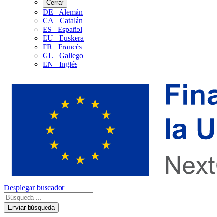
Cerrar
DE
Alemán
CA
Catalán
ES
Español
EU
Euskera
FR
Francés
GL
Gallego
EN
Inglés
Desplegar buscador
Enviar búsqueda