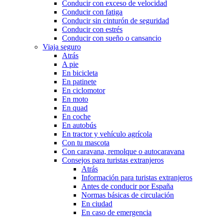
Conducir con exceso de velocidad
Conducir con fatiga
Conducir sin cinturón de seguridad
Conducir con estrés
Conducir con sueño o cansancio
Viaja seguro
Atrás
A pie
En bicicleta
En patinete
En ciclomotor
En moto
En quad
En coche
En autobús
En tractor y vehículo agrícola
Con tu mascota
Con caravana, remolque o autocaravana
Consejos para turistas extranjeros
Atrás
Información para turistas extranjeros
Antes de conducir por España
Normas básicas de circulación
En ciudad
En caso de emergencia