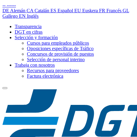
--
------
DE
Alemán
CA
Catalán
ES
Español
EU
Euskera
FR
Francés
GL
Gallego
EN
Inglés
Transparencia
DGT en cifras
Selección y formación
Cursos para empleados públicos
Oposiciones específicas de Tráfico
Concursos de provisión de puestos
Selección de personal interino
Trabaja con nosotros
Recursos para proveedores
Factura electrónica