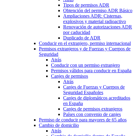
Tipos de permisos ADR
Obtención del permiso ADR Básico
Ampliaciones ADR: Cisternas,
explosivos y material radioactivo
Renovación de autorizaciones ADR
por caducidad
Duplicado de ADR
Conducir en el extranjero, permiso internacional
Permisos extranjeros y de Fuerzas y Cuerpos de
Seguridad
Atrás
Conducir con un permiso extranjero
Permisos válidos para conducir en España
Canjes de permisos
Atrás
Canjes de Fuerzas y Cuerpos de
Seguridad Españoles
Canjes de diplomáticos acreditados
en España
Canjes de permisos extranjeros
Países con convenio de canjes
Permiso de conducir para mayores de 65 años
Cambio de domicilio
Atrás