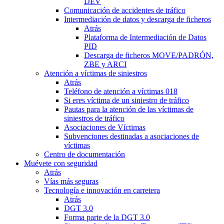
DEV
Comunicación de accidentes de tráfico
Intermediación de datos y descarga de ficheros
Atrás
Plataforma de Intermediación de Datos
PID
Descarga de ficheros MOVE/PADRÓN,
ZBE y ARCI
Atención a víctimas de siniestros
Atrás
Teléfono de atención a víctimas 018
Si eres víctima de un siniestro de tráfico
Pautas para la atención de las víctimas de
siniestros de tráfico
Asociaciones de Víctimas
Subvenciones destinadas a asociaciones de
víctimas
Centro de documentación
Muévete con seguridad
Atrás
Vías más seguras
Tecnología e innovación en carretera
Atrás
DGT 3.0
Forma parte de la DGT 3.0