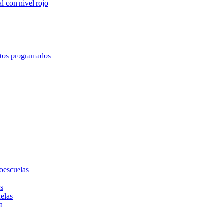
l con nivel rojo
entos programados
s
toescuelas
as
uelas
a