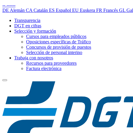
--
------
DE
Alemán
CA
Catalán
ES
Español
EU
Euskera
FR
Francés
GL
Gal
Transparencia
DGT en cifras
Selección y formación
Cursos para empleados públicos
Oposiciones específicas de Tráfico
Concursos de provisión de puestos
Selección de personal interino
Trabaja con nosotros
Recursos para proveedores
Factura electrónica