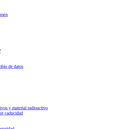
xamen
?
mbio de datos
vos y material radioactivo
or caducidad
eguridad