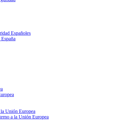
ridad Españoles
n España
ea
Europea
e la Unión Europea
xterno a la Unión Europea