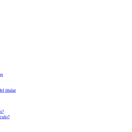
os
l titular
n?
culo?