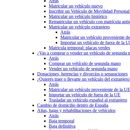
Atrás
Matricular un vehículo nuevo
Inscribir un Vehículo de Movilidad Person
Matricular un vehículo histórico
Rematricular un vehículo con matrícula anti
Matricular un vehículo extranjero
Atrás
Matricular un vehículo proveniente d
Importar un vehículo de fuera de la 
Matricula temporal: placas verdes
¿Vas a comprar o vender un vehículo de segunda
Atrás
Comprar un vehículo de segunda mano
Vender un vehículo de segunda mano
Donaciones, herencias y divorcios o separaciones
¿Quieres traer o llevarte un vehículo del extranjero
Atrás
Matricular un vehículo proveniente de la U
Importar un vehículo de fuera de la UE
Trasladar un vehículo español al extranjero
Cambio de domicilio dentro de España
Altas, bajas y rehabilitaciones de vehículos
Atrás
Baja temporal
Baja definitiva