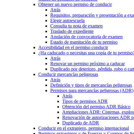
Obtener un nuevo permiso de conducir
Atrás
Requisitos, preparación y presentación a e
Elegir autoescuela
Consulta tu nota de examen
Traslado de expediente
Anulación de convocatoria de examen
Estado de tramitación de tu permiso
Accesibilidad en el permiso conducir
¿Ha caducado o necesitas una copia de tu permiso
Atrás
Renovar un permiso próximo a caducar
Duplicado por deterioro, pérdida, robo o ca
Conducir mercancías peligrosas
Atrás
Definición y tipos de mercancías peligrosas
Permisos para mercancías peligrosas (ADR)
Atrás
Tipos de permisos ADR
Obtención del permiso ADR Básico
Ampliaciones ADR: Cisternas, explosi
Renovación de autorizaciones ADR p
Duplicado de ADR
Conducir en el extranjero, permiso internacional
Permisos extranjeros y de Fuerzas y Cuerpos de S