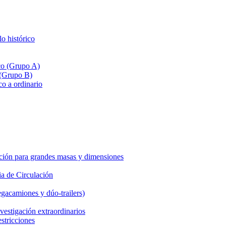
lo histórico
ico (Grupo A)
 (Grupo B)
co a ordinario
ción para grandes masas y dimensiones
a de Circulación
gacamiones y dúo-trailers)
vestigación extraordinarios
estricciones