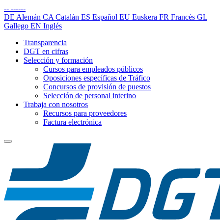
--
------
DE
Alemán
CA
Catalán
ES
Español
EU
Euskera
FR
Francés
GL
Gallego
EN
Inglés
Transparencia
DGT en cifras
Selección y formación
Cursos para empleados públicos
Oposiciones específicas de Tráfico
Concursos de provisión de puestos
Selección de personal interino
Trabaja con nosotros
Recursos para proveedores
Factura electrónica