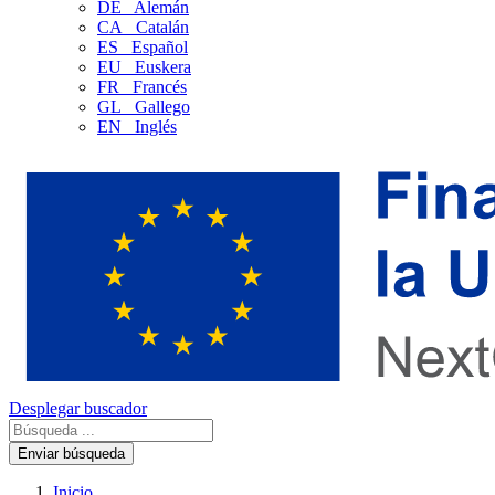
DE
Alemán
CA
Catalán
ES
Español
EU
Euskera
FR
Francés
GL
Gallego
EN
Inglés
Desplegar buscador
Enviar búsqueda
Inicio