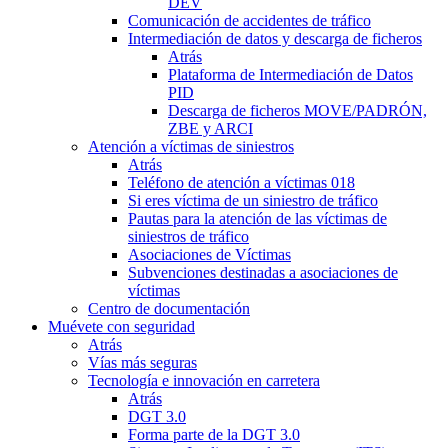
DEV
Comunicación de accidentes de tráfico
Intermediación de datos y descarga de ficheros
Atrás
Plataforma de Intermediación de Datos
PID
Descarga de ficheros MOVE/PADRÓN,
ZBE y ARCI
Atención a víctimas de siniestros
Atrás
Teléfono de atención a víctimas 018
Si eres víctima de un siniestro de tráfico
Pautas para la atención de las víctimas de
siniestros de tráfico
Asociaciones de Víctimas
Subvenciones destinadas a asociaciones de
víctimas
Centro de documentación
Muévete con seguridad
Atrás
Vías más seguras
Tecnología e innovación en carretera
Atrás
DGT 3.0
Forma parte de la DGT 3.0