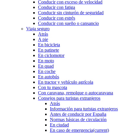
Conducir con exceso de velocidad
Conducir con fatiga
Conducir sin cinturón de seguridad
Conducir con estrés
Conducir con sueño o cansancio
Viaja seguro
Atrás
A pie
En bicicleta
En patinete
En ciclomotor
En moto
En quad
En coche
En autobús
En tractor y vehículo agrícola
Con tu mascota
Con caravana, remolque o autocaravana
Consejos para turistas extranjeros
Atrás
Información para turistas extranjeros
Antes de conducir por España
Normas básicas de circulación
En ciudad
En caso de emergencia
(current)