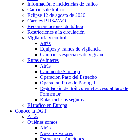
Información e incidencias de tráfico
Cámaras de tráfico
Eclipse 12 de agosto de 2026
Carriles BUS-VAO
Recomendaciones de tráfico
Restricciones a la circulación
Vigilancia y control
Atrás
Equipos y tramos de vigilancia
Campañas especiales de vigilancia
Rutas de interes
Atrás
Camino de Santiago
Operación Paso del Estrecho
Operación Paso de Portugal
Regulación del tráfico en el acceso al faro de
Formentor
Rutas ciclistas seguras
El tráfico en Europa
Conoce la DGT
Atrás
Quiénes somos
Atrás
Nuestros valores
Estructura y funciones