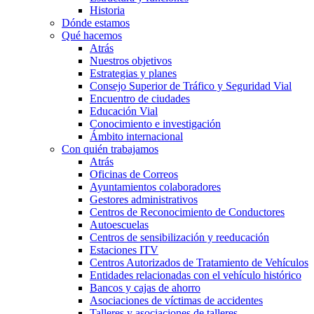
Historia
Dónde estamos
Qué hacemos
Atrás
Nuestros objetivos
Estrategias y planes
Consejo Superior de Tráfico y Seguridad Vial
Encuentro de ciudades
Educación Vial
Conocimiento e investigación
Ámbito internacional
Con quién trabajamos
Atrás
Oficinas de Correos
Ayuntamientos colaboradores
Gestores administrativos
Centros de Reconocimiento de Conductores
Autoescuelas
Centros de sensibilización y reeducación
Estaciones ITV
Centros Autorizados de Tratamiento de Vehículos
Entidades relacionadas con el vehículo histórico
Bancos y cajas de ahorro
Asociaciones de víctimas de accidentes
Talleres y asociaciones de talleres