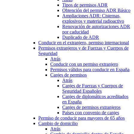
Tipos de permisos ADR
Obtención del permiso ADR Básico
Ampliaciones ADR: Cisternas,
explosivos y material radioactivo
Renovación de autorizaciones ADR
por caducidad
Duplicado de ADR
Conducir en el extranjero, permiso internacional
Permisos extranjeros y de Fuerzas y Cuerpos de
Seguridad
Atrás
Conducir con un permiso extranjero
Permisos válidos para conducir en España
Canjes de permisos
Atrás
Canjes de Fuerzas y Cuerpos de
Seguridad Españoles
Canjes de diplomáticos acreditados
en España
Canjes de permisos extranjeros
Países con convenio de canjes
Permiso de conducir para mayores de 65 años
Cambio de domicilio
Atrás