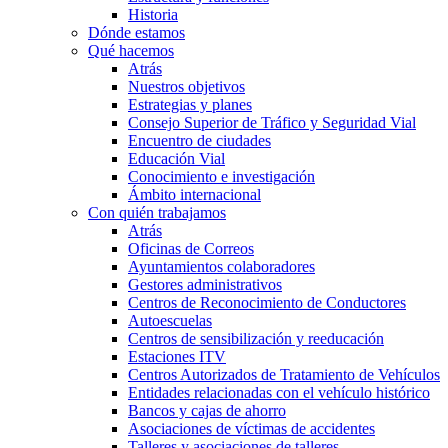
Historia
Dónde estamos
Qué hacemos
Atrás
Nuestros objetivos
Estrategias y planes
Consejo Superior de Tráfico y Seguridad Vial
Encuentro de ciudades
Educación Vial
Conocimiento e investigación
Ámbito internacional
Con quién trabajamos
Atrás
Oficinas de Correos
Ayuntamientos colaboradores
Gestores administrativos
Centros de Reconocimiento de Conductores
Autoescuelas
Centros de sensibilización y reeducación
Estaciones ITV
Centros Autorizados de Tratamiento de Vehículos
Entidades relacionadas con el vehículo histórico
Bancos y cajas de ahorro
Asociaciones de víctimas de accidentes
Talleres y asociaciones de talleres