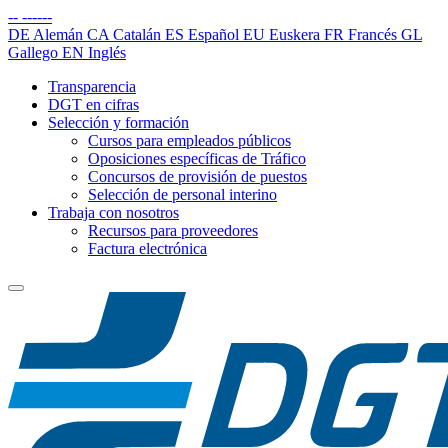
--
------
DE
Alemán
CA
Catalán
ES
Español
EU
Euskera
FR
Francés
GL
Gallego
EN
Inglés
Transparencia
DGT en cifras
Selección y formación
Cursos para empleados públicos
Oposiciones específicas de Tráfico
Concursos de provisión de puestos
Selección de personal interino
Trabaja con nosotros
Recursos para proveedores
Factura electrónica