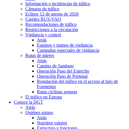
Información e incidencias de tráfico
Cámaras de tráfico
Eclipse 12 de agosto de 2026
Carriles BUS-VAO
Recomendaciones de tráfico
Restricciones a la circulación
Vigilancia y control
Atrás
Equipos y tramos de vigilancia
Campañas especiales de vigilancia
Rutas de interes
Atrás
Camino de Santiago
Operación Paso del Estrecho
Operación Paso de Portugal
Regulación del tráfico en el acceso al faro de
Formentor
Rutas ciclistas seguras
El tráfico en Europa
Conoce la DGT
Atrás
Quiénes somos
Atrás
Nuestros valores
Estructura y funciones