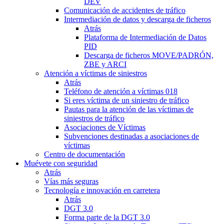
DEV
Comunicación de accidentes de tráfico
Intermediación de datos y descarga de ficheros
Atrás
Plataforma de Intermediación de Datos
PID
Descarga de ficheros MOVE/PADRÓN,
ZBE y ARCI
Atención a víctimas de siniestros
Atrás
Teléfono de atención a víctimas 018
Si eres víctima de un siniestro de tráfico
Pautas para la atención de las víctimas de
siniestros de tráfico
Asociaciones de Víctimas
Subvenciones destinadas a asociaciones de
víctimas
Centro de documentación
Muévete con seguridad
Atrás
Vías más seguras
Tecnología e innovación en carretera
Atrás
DGT 3.0
Forma parte de la DGT 3.0