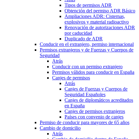
Tipos de permisos ADR
Obtención del permiso ADR Básico
Ampliaciones ADR: Cisternas,
explosivos y material radioactivo
Renovación de autorizaciones ADR
por caducidad
Duplicado de ADR
Conducir en el extranjero, permiso internacional
Permisos extranjeros y de Fuerzas y Cuerpos de
Seguridad
Atrás
Conducir con un permiso extranjero
Permisos válidos para conducir en España
Canjes de permisos
Atrás
Canjes de Fuerzas y Cuerpos de
Seguridad Españoles
Canjes de diplomáticos acreditados
en España
Canjes de permisos extranjeros
Países con convenio de canjes
Permiso de conducir para mayores de 65 años
Cambio de domicilio
Atrás