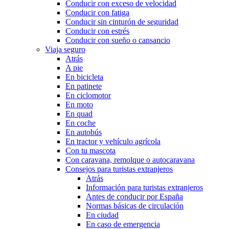
Conducir con exceso de velocidad
Conducir con fatiga
Conducir sin cinturón de seguridad
Conducir con estrés
Conducir con sueño o cansancio
Viaja seguro
Atrás
A pie
En bicicleta
En patinete
En ciclomotor
En moto
En quad
En coche
En autobús
En tractor y vehículo agrícola
Con tu mascota
Con caravana, remolque o autocaravana
Consejos para turistas extranjeros
Atrás
Información para turistas extranjeros
Antes de conducir por España
Normas básicas de circulación
En ciudad
En caso de emergencia