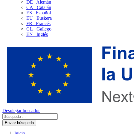
DE
Alemán
CA
Catalán
ES
Español
EU
Euskera
FR
Francés
GL
Gallego
EN
Inglés
Desplegar buscador
Enviar búsqueda
Inicio