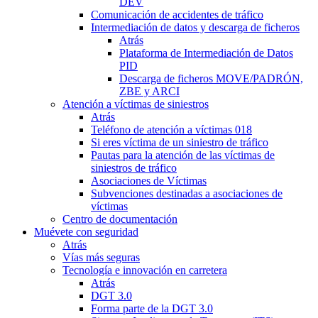
DEV
Comunicación de accidentes de tráfico
Intermediación de datos y descarga de ficheros
Atrás
Plataforma de Intermediación de Datos
PID
Descarga de ficheros MOVE/PADRÓN,
ZBE y ARCI
Atención a víctimas de siniestros
Atrás
Teléfono de atención a víctimas 018
Si eres víctima de un siniestro de tráfico
Pautas para la atención de las víctimas de
siniestros de tráfico
Asociaciones de Víctimas
Subvenciones destinadas a asociaciones de
víctimas
Centro de documentación
Muévete con seguridad
Atrás
Vías más seguras
Tecnología e innovación en carretera
Atrás
DGT 3.0
Forma parte de la DGT 3.0