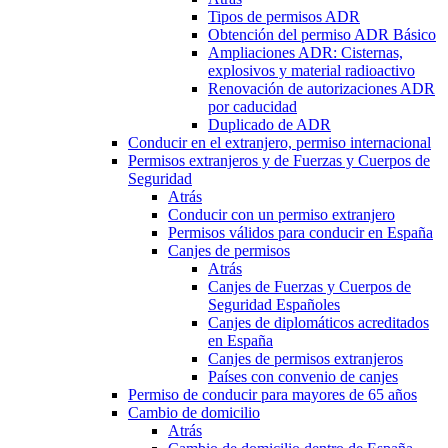
Tipos de permisos ADR
Obtención del permiso ADR Básico
Ampliaciones ADR: Cisternas,
explosivos y material radioactivo
Renovación de autorizaciones ADR
por caducidad
Duplicado de ADR
Conducir en el extranjero, permiso internacional
Permisos extranjeros y de Fuerzas y Cuerpos de
Seguridad
Atrás
Conducir con un permiso extranjero
Permisos válidos para conducir en España
Canjes de permisos
Atrás
Canjes de Fuerzas y Cuerpos de
Seguridad Españoles
Canjes de diplomáticos acreditados
en España
Canjes de permisos extranjeros
Países con convenio de canjes
Permiso de conducir para mayores de 65 años
Cambio de domicilio
Atrás