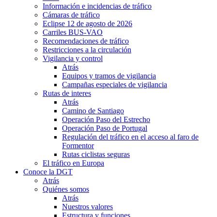
Información e incidencias de tráfico
Cámaras de tráfico
Eclipse 12 de agosto de 2026
Carriles BUS-VAO
Recomendaciones de tráfico
Restricciones a la circulación
Vigilancia y control
Atrás
Equipos y tramos de vigilancia
Campañas especiales de vigilancia
Rutas de interes
Atrás
Camino de Santiago
Operación Paso del Estrecho
Operación Paso de Portugal
Regulación del tráfico en el acceso al faro de
Formentor
Rutas ciclistas seguras
El tráfico en Europa
Conoce la DGT
Atrás
Quiénes somos
Atrás
Nuestros valores
Estructura y funciones