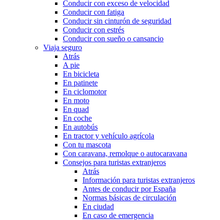
Conducir con exceso de velocidad
Conducir con fatiga
Conducir sin cinturón de seguridad
Conducir con estrés
Conducir con sueño o cansancio
Viaja seguro
Atrás
A pie
En bicicleta
En patinete
En ciclomotor
En moto
En quad
En coche
En autobús
En tractor y vehículo agrícola
Con tu mascota
Con caravana, remolque o autocaravana
Consejos para turistas extranjeros
Atrás
Información para turistas extranjeros
Antes de conducir por España
Normas básicas de circulación
En ciudad
En caso de emergencia