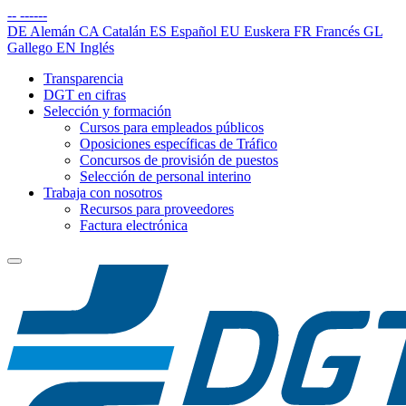
--
------
DE
Alemán
CA
Catalán
ES
Español
EU
Euskera
FR
Francés
GL
Gallego
EN
Inglés
Transparencia
DGT en cifras
Selección y formación
Cursos para empleados públicos
Oposiciones específicas de Tráfico
Concursos de provisión de puestos
Selección de personal interino
Trabaja con nosotros
Recursos para proveedores
Factura electrónica