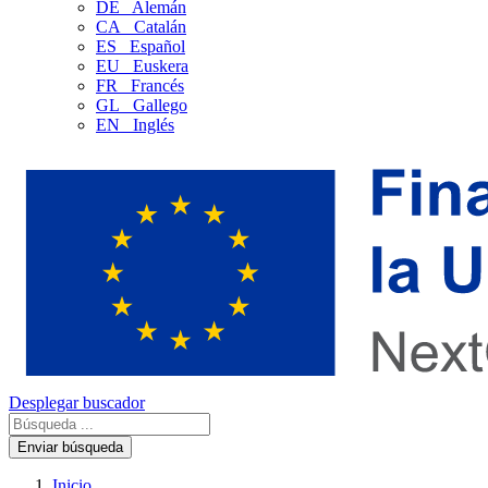
DE
Alemán
CA
Catalán
ES
Español
EU
Euskera
FR
Francés
GL
Gallego
EN
Inglés
Desplegar buscador
Enviar búsqueda
Inicio