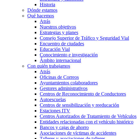
Historia
Dónde estamos
Qué hacemos
Atrás
Nuestros objetivos
Estrategias y planes
Consejo Superior de Tráfico y Seguridad Vial
Encuentro de ciudades
Educación Vial
Conocimiento e investigación
Ámbito internacional
Con quién trabajamos
Atrás
Oficinas de Correos
Ayuntamientos colaboradores
Gestores administrativos
Centros de Reconocimiento de Conductores
Autoescuelas
Centros de sensibilización y reeducación
Estaciones ITV
Centros Autorizados de Tratamiento de Vehículos
Entidades relacionadas con el vehículo histórico
Bancos y cajas de ahorro
Asociaciones de víctimas de accidentes
Talleres y asociaciones de talleres