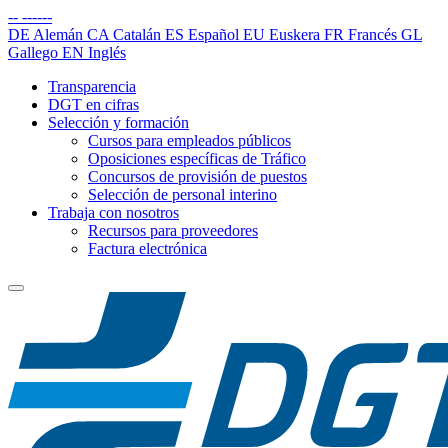
--
------
DE
Alemán
CA
Catalán
ES
Español
EU
Euskera
FR
Francés
GL
Gallego
EN
Inglés
Transparencia
DGT en cifras
Selección y formación
Cursos para empleados públicos
Oposiciones específicas de Tráfico
Concursos de provisión de puestos
Selección de personal interino
Trabaja con nosotros
Recursos para proveedores
Factura electrónica