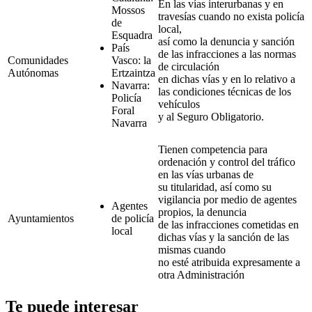
En las vías interurbanas y en
Mossos
travesías cuando no exista policía
de
local,
Esquadra
así como la denuncia y sanción
País
de las infracciones a las normas
Comunidades
Vasco: la
de circulación
Autónomas
Ertzaintza
en dichas vías y en lo relativo a
Navarra:
las condiciones técnicas de los
Policía
vehículos
Foral
y al Seguro Obligatorio.
Navarra
Tienen competencia para
ordenación y control del tráfico
en las vías urbanas de
su titularidad, así como su
vigilancia por medio de agentes
Agentes
propios, la denuncia
Ayuntamientos
de policía
de las infracciones cometidas en
local
dichas vías y la sanción de las
mismas cuando
no esté atribuida expresamente a
otra Administración
Te puede interesar