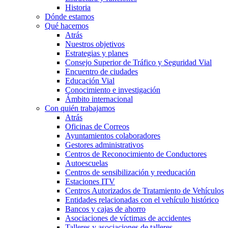
Historia
Dónde estamos
Qué hacemos
Atrás
Nuestros objetivos
Estrategias y planes
Consejo Superior de Tráfico y Seguridad Vial
Encuentro de ciudades
Educación Vial
Conocimiento e investigación
Ámbito internacional
Con quién trabajamos
Atrás
Oficinas de Correos
Ayuntamientos colaboradores
Gestores administrativos
Centros de Reconocimiento de Conductores
Autoescuelas
Centros de sensibilización y reeducación
Estaciones ITV
Centros Autorizados de Tratamiento de Vehículos
Entidades relacionadas con el vehículo histórico
Bancos y cajas de ahorro
Asociaciones de víctimas de accidentes
Talleres y asociaciones de talleres