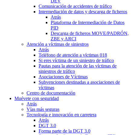
DEV
Comunicación de accidentes de tráfico
Intermediación de datos y descarga de ficheros
Atrás
Plataforma de Intermediación de Datos
PID
Descarga de ficheros MOVE/PADRÓN,
ZBE y ARCI
Atención a víctimas de siniestros
Atrás
Teléfono de atención a víctimas 018
Si eres víctima de un siniestro de tráfico
Pautas para la atención de las víctimas de
siniestros de tráfico
Asociaciones de Víctimas
Subvenciones destinadas a asociaciones de
víctimas
Centro de documentación
Muévete con seguridad
Atrás
Vías más seguras
Tecnología e innovación en carretera
Atrás
DGT 3.0
Forma parte de la DGT 3.0