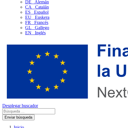
DE
Alemán
CA
Catalán
ES
Español
EU
Euskera
FR
Francés
GL
Gallego
EN
Inglés
Desplegar buscador
Enviar búsqueda
Inicio