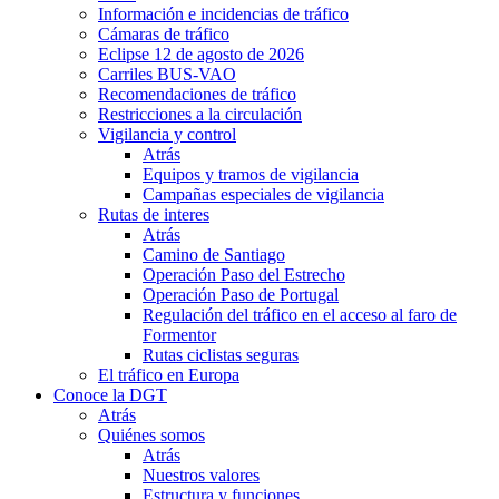
Información e incidencias de tráfico
Cámaras de tráfico
Eclipse 12 de agosto de 2026
Carriles BUS-VAO
Recomendaciones de tráfico
Restricciones a la circulación
Vigilancia y control
Atrás
Equipos y tramos de vigilancia
Campañas especiales de vigilancia
Rutas de interes
Atrás
Camino de Santiago
Operación Paso del Estrecho
Operación Paso de Portugal
Regulación del tráfico en el acceso al faro de
Formentor
Rutas ciclistas seguras
El tráfico en Europa
Conoce la DGT
Atrás
Quiénes somos
Atrás
Nuestros valores
Estructura y funciones