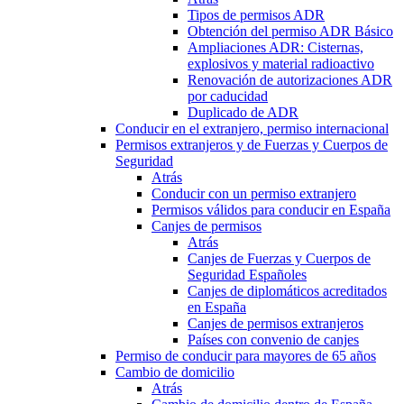
Tipos de permisos ADR
Obtención del permiso ADR Básico
Ampliaciones ADR: Cisternas,
explosivos y material radioactivo
Renovación de autorizaciones ADR
por caducidad
Duplicado de ADR
Conducir en el extranjero, permiso internacional
Permisos extranjeros y de Fuerzas y Cuerpos de
Seguridad
Atrás
Conducir con un permiso extranjero
Permisos válidos para conducir en España
Canjes de permisos
Atrás
Canjes de Fuerzas y Cuerpos de
Seguridad Españoles
Canjes de diplomáticos acreditados
en España
Canjes de permisos extranjeros
Países con convenio de canjes
Permiso de conducir para mayores de 65 años
Cambio de domicilio
Atrás