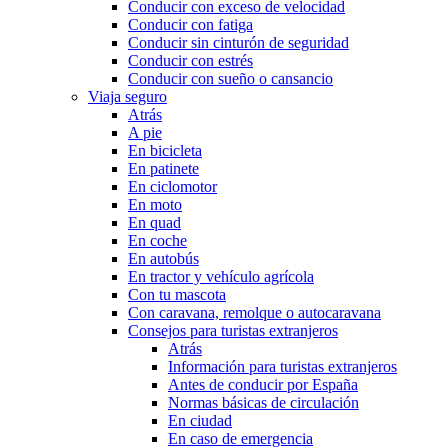
Conducir con exceso de velocidad
Conducir con fatiga
Conducir sin cinturón de seguridad
Conducir con estrés
Conducir con sueño o cansancio
Viaja seguro
Atrás
A pie
En bicicleta
En patinete
En ciclomotor
En moto
En quad
En coche
En autobús
En tractor y vehículo agrícola
Con tu mascota
Con caravana, remolque o autocaravana
Consejos para turistas extranjeros
Atrás
Información para turistas extranjeros
Antes de conducir por España
Normas básicas de circulación
En ciudad
En caso de emergencia