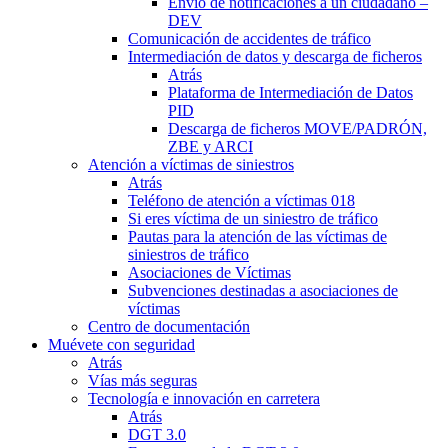
Envío de notificaciones a un ciudadano –
DEV
Comunicación de accidentes de tráfico
Intermediación de datos y descarga de ficheros
Atrás
Plataforma de Intermediación de Datos
PID
Descarga de ficheros MOVE/PADRÓN,
ZBE y ARCI
Atención a víctimas de siniestros
Atrás
Teléfono de atención a víctimas 018
Si eres víctima de un siniestro de tráfico
Pautas para la atención de las víctimas de
siniestros de tráfico
Asociaciones de Víctimas
Subvenciones destinadas a asociaciones de
víctimas
Centro de documentación
Muévete con seguridad
Atrás
Vías más seguras
Tecnología e innovación en carretera
Atrás
DGT 3.0