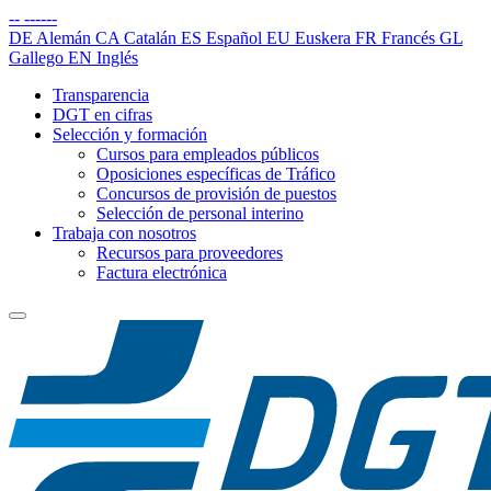
--
------
DE
Alemán
CA
Catalán
ES
Español
EU
Euskera
FR
Francés
GL
Gallego
EN
Inglés
Transparencia
DGT en cifras
Selección y formación
Cursos para empleados públicos
Oposiciones específicas de Tráfico
Concursos de provisión de puestos
Selección de personal interino
Trabaja con nosotros
Recursos para proveedores
Factura electrónica