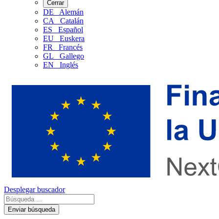
Cerrar
DE
Alemán
CA
Catalán
ES
Español
EU
Euskera
FR
Francés
GL
Gallego
EN
Inglés
Desplegar buscador
Enviar búsqueda