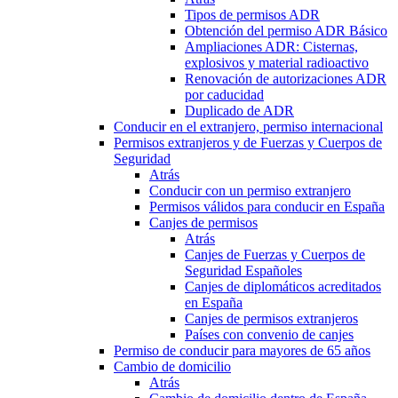
Tipos de permisos ADR
Obtención del permiso ADR Básico
Ampliaciones ADR: Cisternas,
explosivos y material radioactivo
Renovación de autorizaciones ADR
por caducidad
Duplicado de ADR
Conducir en el extranjero, permiso internacional
Permisos extranjeros y de Fuerzas y Cuerpos de
Seguridad
Atrás
Conducir con un permiso extranjero
Permisos válidos para conducir en España
Canjes de permisos
Atrás
Canjes de Fuerzas y Cuerpos de
Seguridad Españoles
Canjes de diplomáticos acreditados
en España
Canjes de permisos extranjeros
Países con convenio de canjes
Permiso de conducir para mayores de 65 años
Cambio de domicilio
Atrás