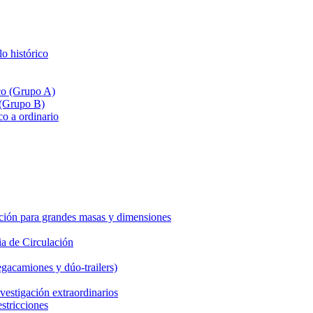
lo histórico
ico (Grupo A)
 (Grupo B)
co a ordinario
ción para grandes masas y dimensiones
a de Circulación
gacamiones y dúo-trailers)
vestigación extraordinarios
estricciones