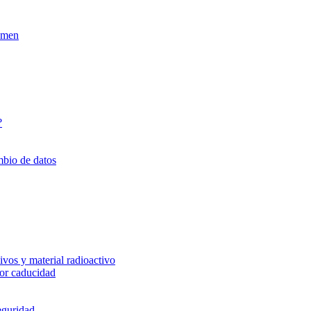
xamen
?
mbio de datos
vos y material radioactivo
or caducidad
eguridad