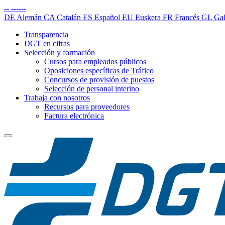
--
------
DE
Alemán
CA
Catalán
ES
Español
EU
Euskera
FR
Francés
GL
Gal
Transparencia
DGT en cifras
Selección y formación
Cursos para empleados públicos
Oposiciones específicas de Tráfico
Concursos de provisión de puestos
Selección de personal interino
Trabaja con nosotros
Recursos para proveedores
Factura electrónica