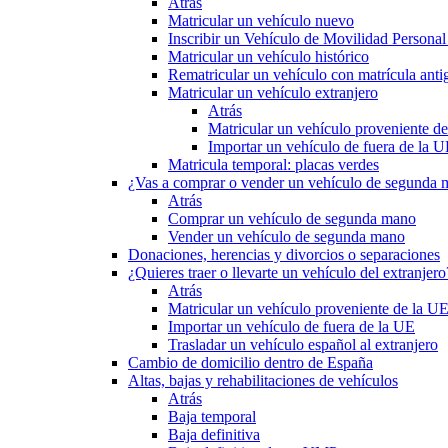
Atrás
Matricular un vehículo nuevo
Inscribir un Vehículo de Movilidad Person
Matricular un vehículo histórico
Rematricular un vehículo con matrícula anti
Matricular un vehículo extranjero
Atrás
Matricular un vehículo proveniente d
Importar un vehículo de fuera de la 
Matricula temporal: placas verdes
¿Vas a comprar o vender un vehículo de segunda
Atrás
Comprar un vehículo de segunda mano
Vender un vehículo de segunda mano
Donaciones, herencias y divorcios o separaciones
¿Quieres traer o llevarte un vehículo del extranjero
Atrás
Matricular un vehículo proveniente de la U
Importar un vehículo de fuera de la UE
Trasladar un vehículo español al extranjero
Cambio de domicilio dentro de España
Altas, bajas y rehabilitaciones de vehículos
Atrás
Baja temporal
Baja definitiva