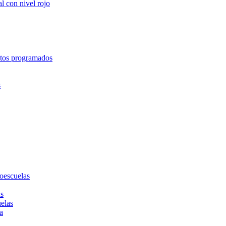
l con nivel rojo
entos programados
s
toescuelas
as
uelas
a