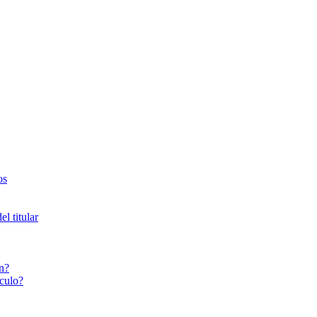
os
l titular
n?
culo?