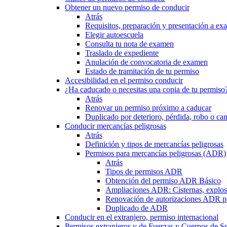
Obtener un nuevo permiso de conducir
Atrás
Requisitos, preparación y presentación a e
Elegir autoescuela
Consulta tu nota de examen
Traslado de expediente
Anulación de convocatoria de examen
Estado de tramitación de tu permiso
Accesibilidad en el permiso conducir
¿Ha caducado o necesitas una copia de tu permiso
Atrás
Renovar un permiso próximo a caducar
Duplicado por deterioro, pérdida, robo o ca
Conducir mercancías peligrosas
Atrás
Definición y tipos de mercancías peligrosas
Permisos para mercancías peligrosas (ADR)
Atrás
Tipos de permisos ADR
Obtención del permiso ADR Básico
Ampliaciones ADR: Cisternas, explosi
Renovación de autorizaciones ADR p
Duplicado de ADR
Conducir en el extranjero, permiso internacional
Permisos extranjeros y de Fuerzas y Cuerpos de S