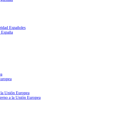
ridad Españoles
n España
ea
Europea
e la Unión Europea
xterno a la Unión Europea