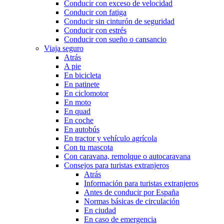
Conducir con exceso de velocidad
Conducir con fatiga
Conducir sin cinturón de seguridad
Conducir con estrés
Conducir con sueño o cansancio
Viaja seguro
Atrás
A pie
En bicicleta
En patinete
En ciclomotor
En moto
En quad
En coche
En autobús
En tractor y vehículo agrícola
Con tu mascota
Con caravana, remolque o autocaravana
Consejos para turistas extranjeros
Atrás
Información para turistas extranjeros
Antes de conducir por España
Normas básicas de circulación
En ciudad
En caso de emergencia