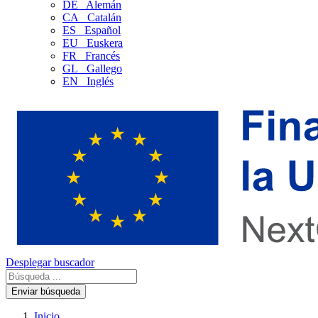
DE
Alemán
CA
Catalán
ES
Español
EU
Euskera
FR
Francés
GL
Gallego
EN
Inglés
Desplegar buscador
Enviar búsqueda
Inicio