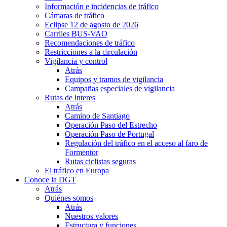
Información e incidencias de tráfico
Cámaras de tráfico
Eclipse 12 de agosto de 2026
Carriles BUS-VAO
Recomendaciones de tráfico
Restricciones a la circulación
Vigilancia y control
Atrás
Equipos y tramos de vigilancia
Campañas especiales de vigilancia
Rutas de interes
Atrás
Camino de Santiago
Operación Paso del Estrecho
Operación Paso de Portugal
Regulación del tráfico en el acceso al faro de
Formentor
Rutas ciclistas seguras
El tráfico en Europa
Conoce la DGT
Atrás
Quiénes somos
Atrás
Nuestros valores
Estructura y funciones