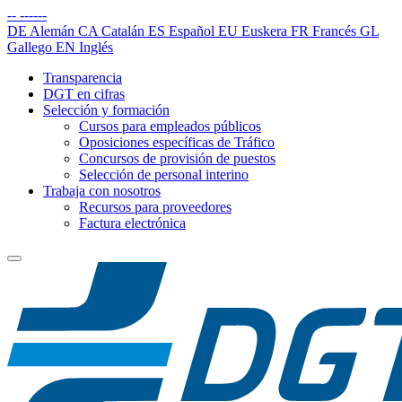
--
------
DE
Alemán
CA
Catalán
ES
Español
EU
Euskera
FR
Francés
GL
Gallego
EN
Inglés
Transparencia
DGT en cifras
Selección y formación
Cursos para empleados públicos
Oposiciones específicas de Tráfico
Concursos de provisión de puestos
Selección de personal interino
Trabaja con nosotros
Recursos para proveedores
Factura electrónica