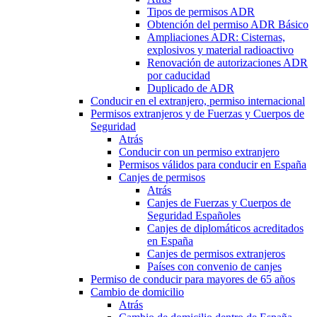
Tipos de permisos ADR
Obtención del permiso ADR Básico
Ampliaciones ADR: Cisternas,
explosivos y material radioactivo
Renovación de autorizaciones ADR
por caducidad
Duplicado de ADR
Conducir en el extranjero, permiso internacional
Permisos extranjeros y de Fuerzas y Cuerpos de
Seguridad
Atrás
Conducir con un permiso extranjero
Permisos válidos para conducir en España
Canjes de permisos
Atrás
Canjes de Fuerzas y Cuerpos de
Seguridad Españoles
Canjes de diplomáticos acreditados
en España
Canjes de permisos extranjeros
Países con convenio de canjes
Permiso de conducir para mayores de 65 años
Cambio de domicilio
Atrás