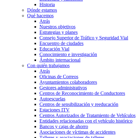
Historia
Dónde estamos
Qué hacemos
Atrás
Nuestros objetivos
Estrategias y planes
Consejo Superior de Tráfico y Seguridad Vial
Encuentro de ciudades
Educación Vial
Conocimiento e investigación
Ámbito internacional
Con quién trabajamos
Atrás
Oficinas de Correos
Ayuntamientos colaboradores
Gestores administrativos
Centros de Reconocimiento de Conductores
Autoescuelas
Centros de sensibilización y reeducación
Estaciones ITV
Centros Autorizados de Tratamiento de Vehículos
Entidades relacionadas con el vehículo histórico
Bancos y cajas de ahorro
Asociaciones de víctimas de accidentes
Talleres y asociaciones de talleres