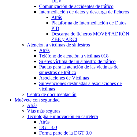
DEV
Comunicación de accidentes de tráfico
Intermediación de datos y descarga de ficheros
Atrás
Plataforma de Intermediación de Datos
PID
Descarga de ficheros MOVE/PADRÓN,
ZBE y ARCI
Atención a víctimas de siniestros
Atrás
Teléfono de atención a víctimas 018
Si eres víctima de un siniestro de tráfico
Pautas para la atención de las víctimas de
siniestros de tráfico
Asociaciones de Víctimas
Subvenciones destinadas a asociaciones de
víctimas
Centro de documentación
Muévete con seguridad
Atrás
Vías más seguras
Tecnología e innovación en carretera
Atrás
DGT 3.0
Forma parte de la DGT 3.0