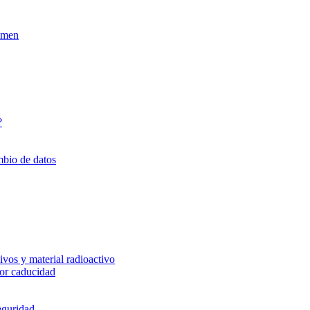
xamen
?
mbio de datos
vos y material radioactivo
or caducidad
eguridad