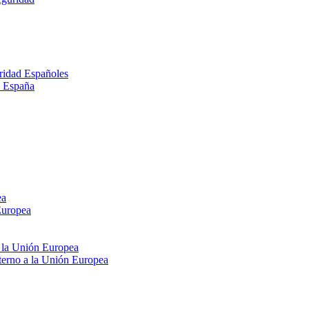
ridad Españoles
n España
ea
Europea
e la Unión Europea
xterno a la Unión Europea