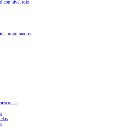
l con nivel rojo
entos programados
s
toescuelas
as
uelas
a