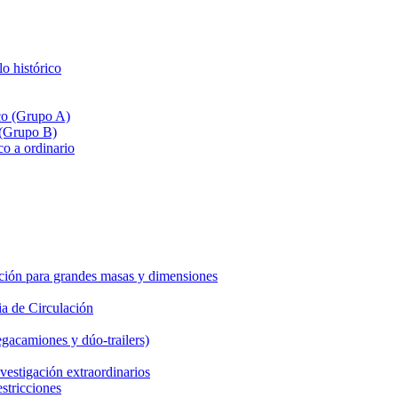
lo histórico
ico (Grupo A)
 (Grupo B)
co a ordinario
ción para grandes masas y dimensiones
a de Circulación
gacamiones y dúo-trailers)
vestigación extraordinarios
estricciones