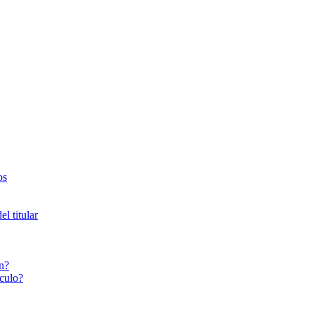
os
l titular
n?
culo?