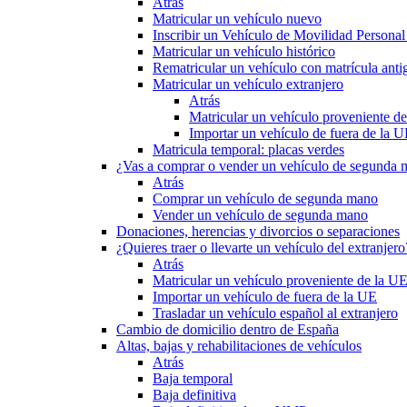
Atrás
Matricular un vehículo nuevo
Inscribir un Vehículo de Movilidad Person
Matricular un vehículo histórico
Rematricular un vehículo con matrícula anti
Matricular un vehículo extranjero
Atrás
Matricular un vehículo proveniente d
Importar un vehículo de fuera de la 
Matricula temporal: placas verdes
¿Vas a comprar o vender un vehículo de segunda
Atrás
Comprar un vehículo de segunda mano
Vender un vehículo de segunda mano
Donaciones, herencias y divorcios o separaciones
¿Quieres traer o llevarte un vehículo del extranjero
Atrás
Matricular un vehículo proveniente de la U
Importar un vehículo de fuera de la UE
Trasladar un vehículo español al extranjero
Cambio de domicilio dentro de España
Altas, bajas y rehabilitaciones de vehículos
Atrás
Baja temporal
Baja definitiva