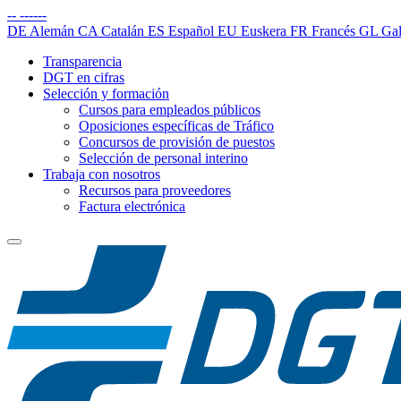
--
------
DE
Alemán
CA
Catalán
ES
Español
EU
Euskera
FR
Francés
GL
Gal
Transparencia
DGT en cifras
Selección y formación
Cursos para empleados públicos
Oposiciones específicas de Tráfico
Concursos de provisión de puestos
Selección de personal interino
Trabaja con nosotros
Recursos para proveedores
Factura electrónica