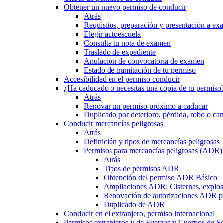
Obtener un nuevo permiso de conducir
Atrás
Requisitos, preparación y presentación a e
Elegir autoescuela
Consulta tu nota de examen
Traslado de expediente
Anulación de convocatoria de examen
Estado de tramitación de tu permiso
Accesibilidad en el permiso conducir
¿Ha caducado o necesitas una copia de tu permiso
Atrás
Renovar un permiso próximo a caducar
Duplicado por deterioro, pérdida, robo o ca
Conducir mercancías peligrosas
Atrás
Definición y tipos de mercancías peligrosas
Permisos para mercancías peligrosas (ADR)
Atrás
Tipos de permisos ADR
Obtención del permiso ADR Básico
Ampliaciones ADR: Cisternas, explosi
Renovación de autorizaciones ADR p
Duplicado de ADR
Conducir en el extranjero, permiso internacional
Permisos extranjeros y de Fuerzas y Cuerpos de S