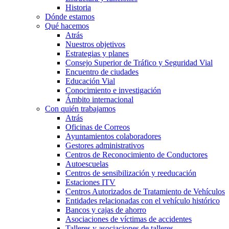
Historia
Dónde estamos
Qué hacemos
Atrás
Nuestros objetivos
Estrategias y planes
Consejo Superior de Tráfico y Seguridad Vial
Encuentro de ciudades
Educación Vial
Conocimiento e investigación
Ámbito internacional
Con quién trabajamos
Atrás
Oficinas de Correos
Ayuntamientos colaboradores
Gestores administrativos
Centros de Reconocimiento de Conductores
Autoescuelas
Centros de sensibilización y reeducación
Estaciones ITV
Centros Autorizados de Tratamiento de Vehículos
Entidades relacionadas con el vehículo histórico
Bancos y cajas de ahorro
Asociaciones de víctimas de accidentes
Talleres y asociaciones de talleres