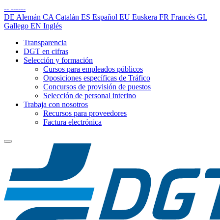
--
------
DE
Alemán
CA
Catalán
ES
Español
EU
Euskera
FR
Francés
GL
Gallego
EN
Inglés
Transparencia
DGT en cifras
Selección y formación
Cursos para empleados públicos
Oposiciones específicas de Tráfico
Concursos de provisión de puestos
Selección de personal interino
Trabaja con nosotros
Recursos para proveedores
Factura electrónica