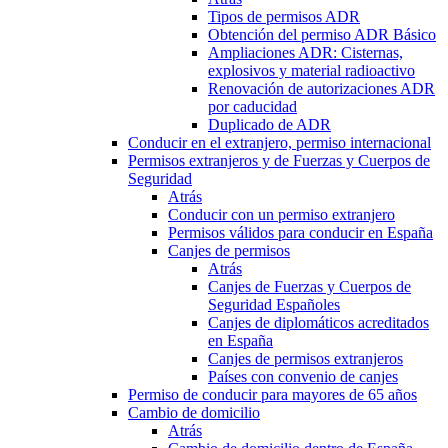
Tipos de permisos ADR
Obtención del permiso ADR Básico
Ampliaciones ADR: Cisternas,
explosivos y material radioactivo
Renovación de autorizaciones ADR
por caducidad
Duplicado de ADR
Conducir en el extranjero, permiso internacional
Permisos extranjeros y de Fuerzas y Cuerpos de
Seguridad
Atrás
Conducir con un permiso extranjero
Permisos válidos para conducir en España
Canjes de permisos
Atrás
Canjes de Fuerzas y Cuerpos de
Seguridad Españoles
Canjes de diplomáticos acreditados
en España
Canjes de permisos extranjeros
Países con convenio de canjes
Permiso de conducir para mayores de 65 años
Cambio de domicilio
Atrás