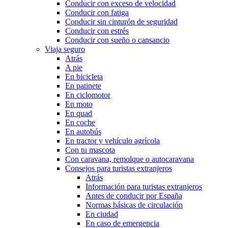
Conducir con exceso de velocidad
Conducir con fatiga
Conducir sin cinturón de seguridad
Conducir con estrés
Conducir con sueño o cansancio
Viaja seguro
Atrás
A pie
En bicicleta
En patinete
En ciclomotor
En moto
En quad
En coche
En autobús
En tractor y vehículo agrícola
Con tu mascota
Con caravana, remolque o autocaravana
Consejos para turistas extranjeros
Atrás
Información para turistas extranjeros
Antes de conducir por España
Normas básicas de circulación
En ciudad
En caso de emergencia