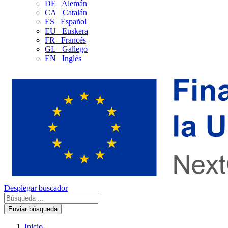
DE
Alemán
CA
Catalán
ES
Español
EU
Euskera
FR
Francés
GL
Gallego
EN
Inglés
Desplegar buscador
Enviar búsqueda
Inicio