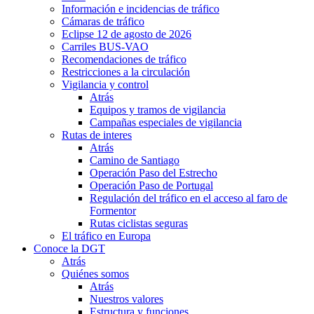
Información e incidencias de tráfico
Cámaras de tráfico
Eclipse 12 de agosto de 2026
Carriles BUS-VAO
Recomendaciones de tráfico
Restricciones a la circulación
Vigilancia y control
Atrás
Equipos y tramos de vigilancia
Campañas especiales de vigilancia
Rutas de interes
Atrás
Camino de Santiago
Operación Paso del Estrecho
Operación Paso de Portugal
Regulación del tráfico en el acceso al faro de
Formentor
Rutas ciclistas seguras
El tráfico en Europa
Conoce la DGT
Atrás
Quiénes somos
Atrás
Nuestros valores
Estructura y funciones