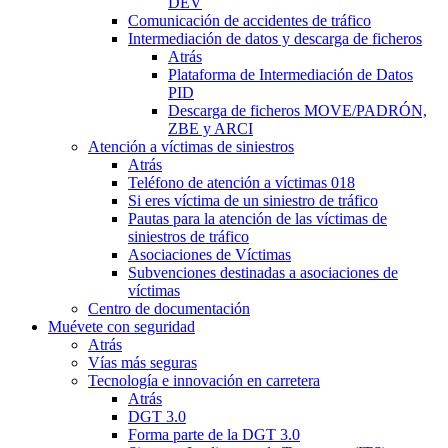
DEV
Comunicación de accidentes de tráfico
Intermediación de datos y descarga de ficheros
Atrás
Plataforma de Intermediación de Datos
PID
Descarga de ficheros MOVE/PADRÓN,
ZBE y ARCI
Atención a víctimas de siniestros
Atrás
Teléfono de atención a víctimas 018
Si eres víctima de un siniestro de tráfico
Pautas para la atención de las víctimas de
siniestros de tráfico
Asociaciones de Víctimas
Subvenciones destinadas a asociaciones de
víctimas
Centro de documentación
Muévete con seguridad
Atrás
Vías más seguras
Tecnología e innovación en carretera
Atrás
DGT 3.0
Forma parte de la DGT 3.0