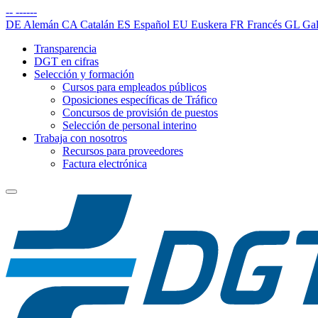
--
------
DE
Alemán
CA
Catalán
ES
Español
EU
Euskera
FR
Francés
GL
Gal
Transparencia
DGT en cifras
Selección y formación
Cursos para empleados públicos
Oposiciones específicas de Tráfico
Concursos de provisión de puestos
Selección de personal interino
Trabaja con nosotros
Recursos para proveedores
Factura electrónica