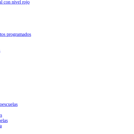
l con nivel rojo
entos programados
s
toescuelas
as
uelas
a