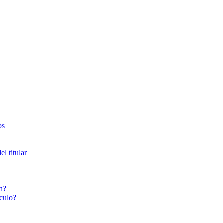
os
l titular
n?
culo?