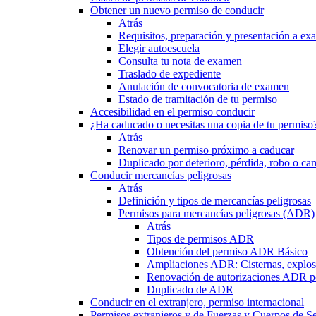
Obtener un nuevo permiso de conducir
Atrás
Requisitos, preparación y presentación a e
Elegir autoescuela
Consulta tu nota de examen
Traslado de expediente
Anulación de convocatoria de examen
Estado de tramitación de tu permiso
Accesibilidad en el permiso conducir
¿Ha caducado o necesitas una copia de tu permiso
Atrás
Renovar un permiso próximo a caducar
Duplicado por deterioro, pérdida, robo o ca
Conducir mercancías peligrosas
Atrás
Definición y tipos de mercancías peligrosas
Permisos para mercancías peligrosas (ADR)
Atrás
Tipos de permisos ADR
Obtención del permiso ADR Básico
Ampliaciones ADR: Cisternas, explosi
Renovación de autorizaciones ADR p
Duplicado de ADR
Conducir en el extranjero, permiso internacional
Permisos extranjeros y de Fuerzas y Cuerpos de S