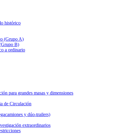
lo histórico
ico (Grupo A)
 (Grupo B)
co a ordinario
ción para grandes masas y dimensiones
a de Circulación
gacamiones y dúo-trailers)
vestigación extraordinarios
estricciones