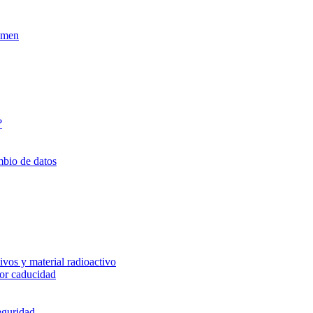
xamen
?
mbio de datos
vos y material radioactivo
or caducidad
eguridad