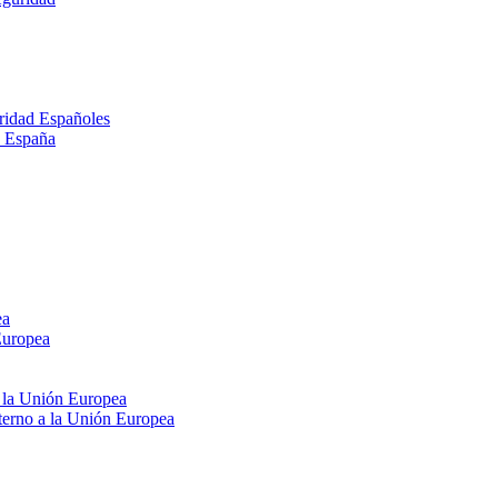
ridad Españoles
n España
ea
Europea
e la Unión Europea
xterno a la Unión Europea