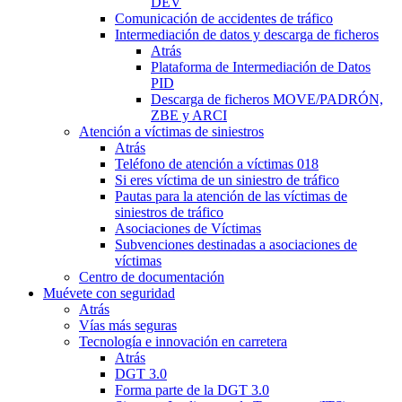
DEV
Comunicación de accidentes de tráfico
Intermediación de datos y descarga de ficheros
Atrás
Plataforma de Intermediación de Datos
PID
Descarga de ficheros MOVE/PADRÓN,
ZBE y ARCI
Atención a víctimas de siniestros
Atrás
Teléfono de atención a víctimas 018
Si eres víctima de un siniestro de tráfico
Pautas para la atención de las víctimas de
siniestros de tráfico
Asociaciones de Víctimas
Subvenciones destinadas a asociaciones de
víctimas
Centro de documentación
Muévete con seguridad
Atrás
Vías más seguras
Tecnología e innovación en carretera
Atrás
DGT 3.0
Forma parte de la DGT 3.0