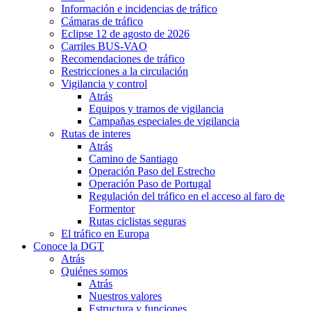
Información e incidencias de tráfico
Cámaras de tráfico
Eclipse 12 de agosto de 2026
Carriles BUS-VAO
Recomendaciones de tráfico
Restricciones a la circulación
Vigilancia y control
Atrás
Equipos y tramos de vigilancia
Campañas especiales de vigilancia
Rutas de interes
Atrás
Camino de Santiago
Operación Paso del Estrecho
Operación Paso de Portugal
Regulación del tráfico en el acceso al faro de
Formentor
Rutas ciclistas seguras
El tráfico en Europa
Conoce la DGT
Atrás
Quiénes somos
Atrás
Nuestros valores
Estructura y funciones