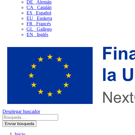
DE
Alemán
CA
Catalán
ES
Español
EU
Euskera
FR
Francés
GL
Gallego
EN
Inglés
Desplegar buscador
Enviar búsqueda
Inicio