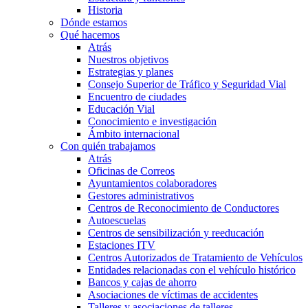
Historia
Dónde estamos
Qué hacemos
Atrás
Nuestros objetivos
Estrategias y planes
Consejo Superior de Tráfico y Seguridad Vial
Encuentro de ciudades
Educación Vial
Conocimiento e investigación
Ámbito internacional
Con quién trabajamos
Atrás
Oficinas de Correos
Ayuntamientos colaboradores
Gestores administrativos
Centros de Reconocimiento de Conductores
Autoescuelas
Centros de sensibilización y reeducación
Estaciones ITV
Centros Autorizados de Tratamiento de Vehículos
Entidades relacionadas con el vehículo histórico
Bancos y cajas de ahorro
Asociaciones de víctimas de accidentes
Talleres y asociaciones de talleres