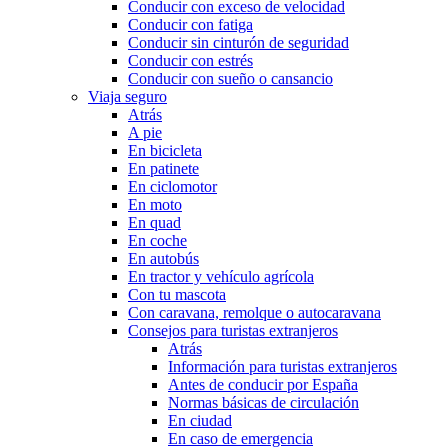
Conducir con exceso de velocidad
Conducir con fatiga
Conducir sin cinturón de seguridad
Conducir con estrés
Conducir con sueño o cansancio
Viaja seguro
Atrás
A pie
En bicicleta
En patinete
En ciclomotor
En moto
En quad
En coche
En autobús
En tractor y vehículo agrícola
Con tu mascota
Con caravana, remolque o autocaravana
Consejos para turistas extranjeros
Atrás
Información para turistas extranjeros
Antes de conducir por España
Normas básicas de circulación
En ciudad
En caso de emergencia