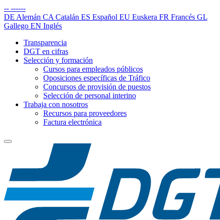
--
------
DE
Alemán
CA
Catalán
ES
Español
EU
Euskera
FR
Francés
GL
Gallego
EN
Inglés
Transparencia
DGT en cifras
Selección y formación
Cursos para empleados públicos
Oposiciones específicas de Tráfico
Concursos de provisión de puestos
Selección de personal interino
Trabaja con nosotros
Recursos para proveedores
Factura electrónica