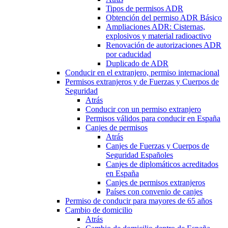
Tipos de permisos ADR
Obtención del permiso ADR Básico
Ampliaciones ADR: Cisternas,
explosivos y material radioactivo
Renovación de autorizaciones ADR
por caducidad
Duplicado de ADR
Conducir en el extranjero, permiso internacional
Permisos extranjeros y de Fuerzas y Cuerpos de
Seguridad
Atrás
Conducir con un permiso extranjero
Permisos válidos para conducir en España
Canjes de permisos
Atrás
Canjes de Fuerzas y Cuerpos de
Seguridad Españoles
Canjes de diplomáticos acreditados
en España
Canjes de permisos extranjeros
Países con convenio de canjes
Permiso de conducir para mayores de 65 años
Cambio de domicilio
Atrás