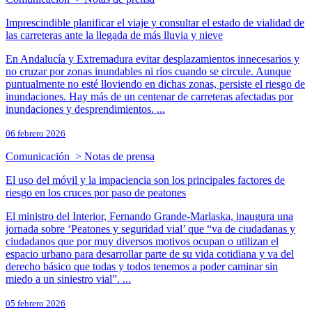
Imprescindible planificar el viaje y consultar el estado de vialidad de
las carreteras ante la llegada de más lluvia y nieve
En Andalucía y Extremadura evitar desplazamientos innecesarios y
no cruzar por zonas inundables ni ríos cuando se circule. Aunque
puntualmente no esté lloviendo en dichas zonas, persiste el riesgo de
inundaciones. Hay más de un centenar de carreteras afectadas por
inundaciones y desprendimientos. ...
06 febrero 2026
Comunicación > Notas de prensa
El uso del móvil y la impaciencia son los principales factores de
riesgo en los cruces por paso de peatones
El ministro del Interior, Fernando Grande-Marlaska, inaugura una
jornada sobre ‘Peatones y seguridad vial’ que “va de ciudadanas y
ciudadanos que por muy diversos motivos ocupan o utilizan el
espacio urbano para desarrollar parte de su vida cotidiana y va del
derecho básico que todas y todos tenemos a poder caminar sin
miedo a un siniestro vial”. ...
05 febrero 2026