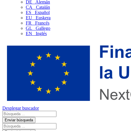
DE
Alemán
CA
Catalán
ES
Español
EU
Euskera
FR
Francés
GL
Gallego
EN
Inglés
Desplegar buscador
Enviar búsqueda