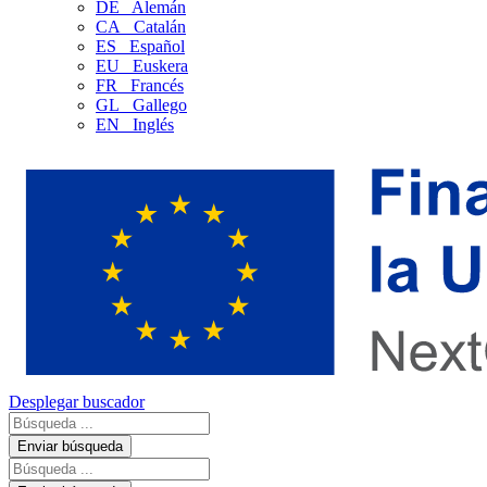
DE
Alemán
CA
Catalán
ES
Español
EU
Euskera
FR
Francés
GL
Gallego
EN
Inglés
Desplegar buscador
Enviar búsqueda