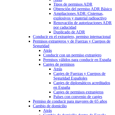
Tipos de permisos ADR
Obtención del permiso ADR Básico
Ampliaciones ADR: Cisternas,
explosivos y material radioactivo
Renovación de autorizaciones ADR
por caducidad
Duplicado de ADR
Conducir en el extranjero, permiso internacional
Permisos extranjeros y de Fuerzas y Cuerpos de
Seguridad
Atrás
Conducir con un permiso extranjero
Permisos válidos para conducir en España
Canjes de permisos
Atrás
Canjes de Fuerzas y Cuerpos de
Seguridad Españoles
Canjes de diplomáticos acreditados
en España
Canjes de permisos extranjeros
Países con convenio de canjes
Permiso de conducir para mayores de 65 años
Cambio de domicilio
Atrás