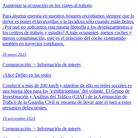
Aumentar la ocupación en los viajes al trabajo
Para ahorrar energía en nuestros hogares recordamos siempre que lo
mejor es poner el lavavajillas o la lavadora sólo cuando están llenos.
¿Por qué no aplicamos esta misma filosofía a los desplazamientos a
los centros de trabajo y estudio? A más ocupantes, menos coches y
menos contaminación, este es el principio del coche compartido
también en trayectos cotidianos.
28 enero 2025
Comunicación > Información de interés
¡Alto! Delito en las redes
Conducir a más de 200 km/h y alardear de ello en redes sociales es
una buena idea para los ‘exhibicionistas’ del volante. El Grupo de
Investigación y Análisis del Tráfico (GIAT) de la Agrupación de
Tráfico de la Guardia Civil se encarga de llevar ante el juez a estos
presuntos delincuentes.
19 noviembre 2024
Comunicación > Información de interés