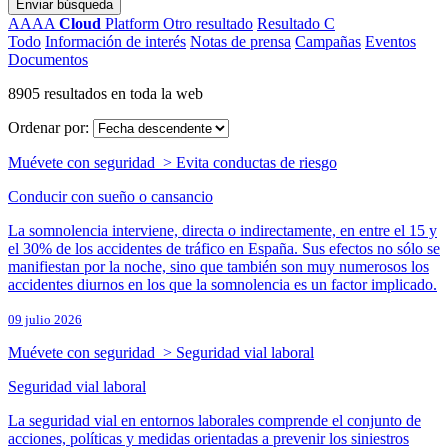
Enviar búsqueda
AAAA
Cloud
Platform
Otro resultado
Resultado C
Todo
Información de interés
Notas de prensa
Campañas
Eventos
Documentos
8905 resultados en toda la web
Ordenar por:
Muévete con seguridad > Evita conductas de riesgo
Conducir con sueño o cansancio
La somnolencia interviene, directa o indirectamente, en entre el 15 y
el 30% de los accidentes de tráfico en España. Sus efectos no sólo se
manifiestan por la noche, sino que también son muy numerosos los
accidentes diurnos en los que la somnolencia es un factor implicado.
09 julio 2026
Muévete con seguridad > Seguridad vial laboral
Seguridad vial laboral
La seguridad vial en entornos laborales comprende el conjunto de
acciones, políticas y medidas orientadas a prevenir los siniestros