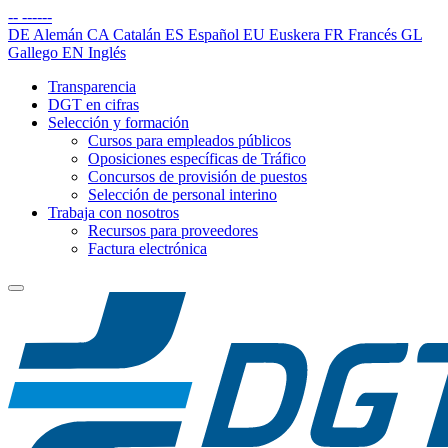
--
------
DE
Alemán
CA
Catalán
ES
Español
EU
Euskera
FR
Francés
GL
Gallego
EN
Inglés
Transparencia
DGT en cifras
Selección y formación
Cursos para empleados públicos
Oposiciones específicas de Tráfico
Concursos de provisión de puestos
Selección de personal interino
Trabaja con nosotros
Recursos para proveedores
Factura electrónica