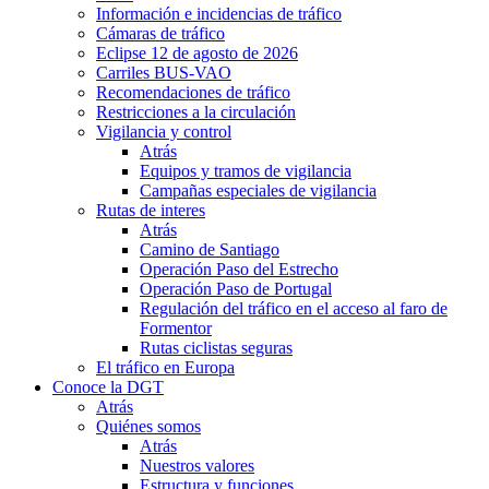
Información e incidencias de tráfico
Cámaras de tráfico
Eclipse 12 de agosto de 2026
Carriles BUS-VAO
Recomendaciones de tráfico
Restricciones a la circulación
Vigilancia y control
Atrás
Equipos y tramos de vigilancia
Campañas especiales de vigilancia
Rutas de interes
Atrás
Camino de Santiago
Operación Paso del Estrecho
Operación Paso de Portugal
Regulación del tráfico en el acceso al faro de
Formentor
Rutas ciclistas seguras
El tráfico en Europa
Conoce la DGT
Atrás
Quiénes somos
Atrás
Nuestros valores
Estructura y funciones