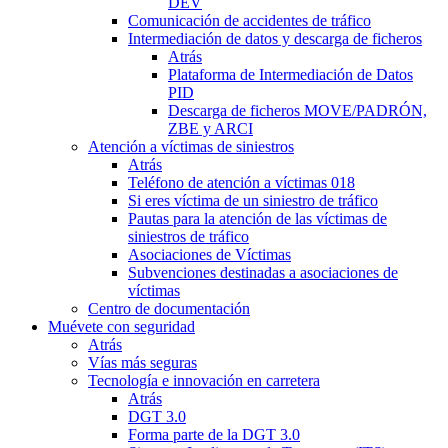
DEV
Comunicación de accidentes de tráfico
Intermediación de datos y descarga de ficheros
Atrás
Plataforma de Intermediación de Datos
PID
Descarga de ficheros MOVE/PADRÓN,
ZBE y ARCI
Atención a víctimas de siniestros
Atrás
Teléfono de atención a víctimas 018
Si eres víctima de un siniestro de tráfico
Pautas para la atención de las víctimas de
siniestros de tráfico
Asociaciones de Víctimas
Subvenciones destinadas a asociaciones de
víctimas
Centro de documentación
Muévete con seguridad
Atrás
Vías más seguras
Tecnología e innovación en carretera
Atrás
DGT 3.0
Forma parte de la DGT 3.0