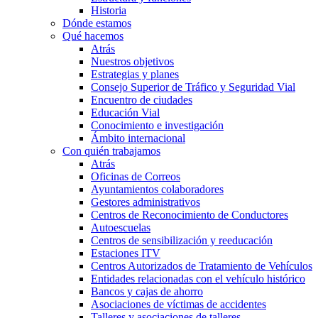
Historia
Dónde estamos
Qué hacemos
Atrás
Nuestros objetivos
Estrategias y planes
Consejo Superior de Tráfico y Seguridad Vial
Encuentro de ciudades
Educación Vial
Conocimiento e investigación
Ámbito internacional
Con quién trabajamos
Atrás
Oficinas de Correos
Ayuntamientos colaboradores
Gestores administrativos
Centros de Reconocimiento de Conductores
Autoescuelas
Centros de sensibilización y reeducación
Estaciones ITV
Centros Autorizados de Tratamiento de Vehículos
Entidades relacionadas con el vehículo histórico
Bancos y cajas de ahorro
Asociaciones de víctimas de accidentes
Talleres y asociaciones de talleres