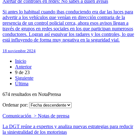
Alertar de controles en redes: No sabes a quién avisas
Si antes lo habitual cuando ibas conduciendo era dar las luces para
advertir a los vehículos que venían en dirección contraria de la
presencia de un control policial cerca, ahora esos avisos llegan a
través de grupos en redes sociales en los que participan numerosos
conductores. Logran así esquivar los radares y los controles, lo que
está influyendo de forma muy negativa en la seguridad vial.
18 noviembre 2024
Inicio
Anterior
9
de
23
Siguiente
Última
674 resultados en NotaPrensa
Ordenar por:
Comunicación > Notas de prensa
La DGT reúne a expertos y analiza nuevas estrategias para reducir
la siniestralidad de los motoristas