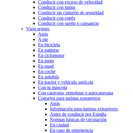
Conducir con exceso de velocidad
Conducir con fatiga
Conducir sin cinturón de seguridad
Conducir con estrés
Conducir con sueño o cansancio
Viaja seguro
Atrás
A pie
En bicicleta
En patinete
En ciclomotor
En moto
En quad
En coche
En autobús
En tractor y vehículo agrícola
Con tu mascota
Con caravana, remolque o autocaravana
Consejos para turistas extranjeros
Atrás
Información para turistas extranjeros
Antes de conducir por España
Normas básicas de circulación
En ciudad
En caso de emergencia