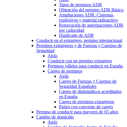
Tipos de permisos ADR
Obtención del permiso ADR Básico
Ampliaciones ADR: Cisternas,
explosivos y material radioactivo
Renovación de autorizaciones ADR
por caducidad
Duplicado de ADR
Conducir en el extranjero, permiso internacional
Permisos extranjeros y de Fuerzas y Cuerpos de
Seguridad
Atrás
Conducir con un permiso extranjero
Permisos válidos para conducir en España
Canjes de permisos
Atrás
Canjes de Fuerzas y Cuerpos de
Seguridad Españoles
Canjes de diplomáticos acreditados
en España
Canjes de permisos extranjeros
Países con convenio de canjes
Permiso de conducir para mayores de 65 años
Cambio de domicilio
Atrás