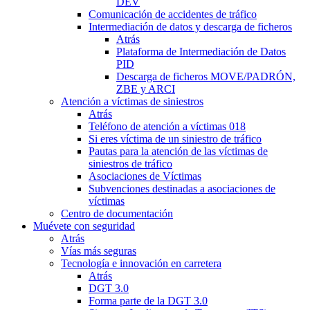
DEV
Comunicación de accidentes de tráfico
Intermediación de datos y descarga de ficheros
Atrás
Plataforma de Intermediación de Datos
PID
Descarga de ficheros MOVE/PADRÓN,
ZBE y ARCI
Atención a víctimas de siniestros
Atrás
Teléfono de atención a víctimas 018
Si eres víctima de un siniestro de tráfico
Pautas para la atención de las víctimas de
siniestros de tráfico
Asociaciones de Víctimas
Subvenciones destinadas a asociaciones de
víctimas
Centro de documentación
Muévete con seguridad
Atrás
Vías más seguras
Tecnología e innovación en carretera
Atrás
DGT 3.0
Forma parte de la DGT 3.0