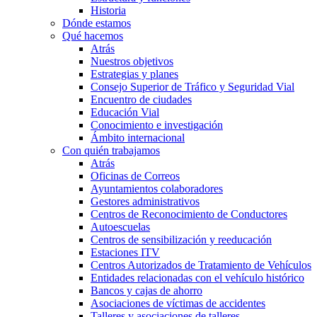
Historia
Dónde estamos
Qué hacemos
Atrás
Nuestros objetivos
Estrategias y planes
Consejo Superior de Tráfico y Seguridad Vial
Encuentro de ciudades
Educación Vial
Conocimiento e investigación
Ámbito internacional
Con quién trabajamos
Atrás
Oficinas de Correos
Ayuntamientos colaboradores
Gestores administrativos
Centros de Reconocimiento de Conductores
Autoescuelas
Centros de sensibilización y reeducación
Estaciones ITV
Centros Autorizados de Tratamiento de Vehículos
Entidades relacionadas con el vehículo histórico
Bancos y cajas de ahorro
Asociaciones de víctimas de accidentes
Talleres y asociaciones de talleres