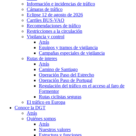
Información e incidencias de tráfico
Cámaras de tráfico
Eclipse 12 de agosto de 2026
Carriles BUS-VAO
Recomendaciones de tráfico
Restricciones a la circulación
Vigilancia y control
Atrás
Equipos y tramos de vigilancia
Campañas especiales de vigilancia
Rutas de interes
Atrás
Camino de Santiago
Operación Paso del Estrecho
Operación Paso de Portugal
Regulación del tráfico en el acceso al faro de
Formentor
Rutas ciclistas seguras
El tráfico en Europa
Conoce la DGT
Atrás
Quiénes somos
Atrás
Nuestros valores
Estructura y funciones