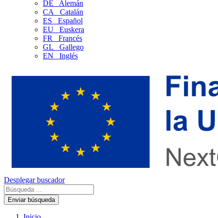
DE
Alemán
CA
Catalán
ES
Español
EU
Euskera
FR
Francés
GL
Gallego
EN
Inglés
Desplegar buscador
Enviar búsqueda
Inicio