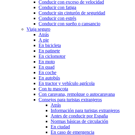
Conducir con exceso de velocidad
Conducir con fatiga
Conducir sin cinturón de seguridad
Conducir con estrés
Conducir con sueño o cansancio
Viaja seguro
Atrás
A pie
En bicicleta
En patinete
En ciclomotor
En moto
En quad
En coche
En autobús
En tractor y vehículo agrícola
Con tu mascota
Con caravana, remolque o autocaravana
Consejos para turistas extranjeros
Atrás
Información para turistas extranjeros
Antes de conducir por España
Normas básicas de circulación
En ciudad
En caso de emergencia