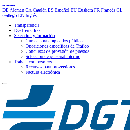
--
------
DE
Alemán
CA
Catalán
ES
Español
EU
Euskera
FR
Francés
GL
Gallego
EN
Inglés
Transparencia
DGT en cifras
Selección y formación
Cursos para empleados públicos
Oposiciones específicas de Tráfico
Concursos de provisión de puestos
Selección de personal interino
Trabaja con nosotros
Recursos para proveedores
Factura electrónica