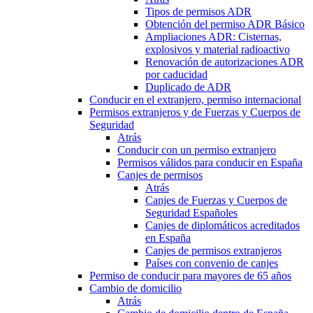
Tipos de permisos ADR
Obtención del permiso ADR Básico
Ampliaciones ADR: Cisternas,
explosivos y material radioactivo
Renovación de autorizaciones ADR
por caducidad
Duplicado de ADR
Conducir en el extranjero, permiso internacional
Permisos extranjeros y de Fuerzas y Cuerpos de
Seguridad
Atrás
Conducir con un permiso extranjero
Permisos válidos para conducir en España
Canjes de permisos
Atrás
Canjes de Fuerzas y Cuerpos de
Seguridad Españoles
Canjes de diplomáticos acreditados
en España
Canjes de permisos extranjeros
Países con convenio de canjes
Permiso de conducir para mayores de 65 años
Cambio de domicilio
Atrás