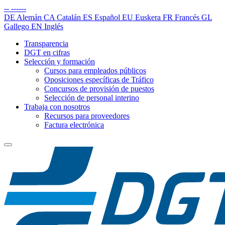
--
------
DE
Alemán
CA
Catalán
ES
Español
EU
Euskera
FR
Francés
GL
Gallego
EN
Inglés
Transparencia
DGT en cifras
Selección y formación
Cursos para empleados públicos
Oposiciones específicas de Tráfico
Concursos de provisión de puestos
Selección de personal interino
Trabaja con nosotros
Recursos para proveedores
Factura electrónica