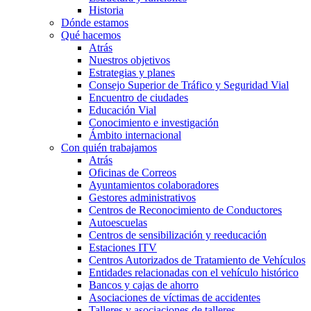
Historia
Dónde estamos
Qué hacemos
Atrás
Nuestros objetivos
Estrategias y planes
Consejo Superior de Tráfico y Seguridad Vial
Encuentro de ciudades
Educación Vial
Conocimiento e investigación
Ámbito internacional
Con quién trabajamos
Atrás
Oficinas de Correos
Ayuntamientos colaboradores
Gestores administrativos
Centros de Reconocimiento de Conductores
Autoescuelas
Centros de sensibilización y reeducación
Estaciones ITV
Centros Autorizados de Tratamiento de Vehículos
Entidades relacionadas con el vehículo histórico
Bancos y cajas de ahorro
Asociaciones de víctimas de accidentes
Talleres y asociaciones de talleres