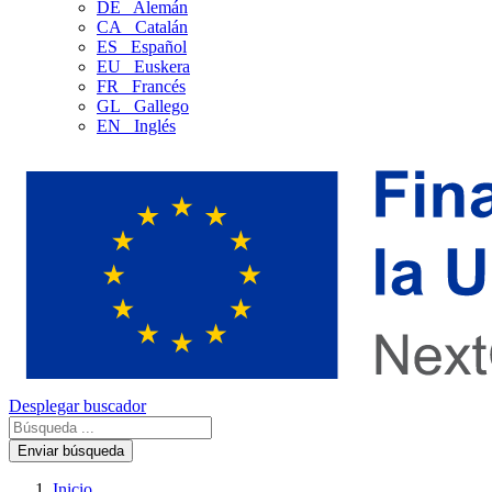
DE
Alemán
CA
Catalán
ES
Español
EU
Euskera
FR
Francés
GL
Gallego
EN
Inglés
Desplegar buscador
Enviar búsqueda
Inicio