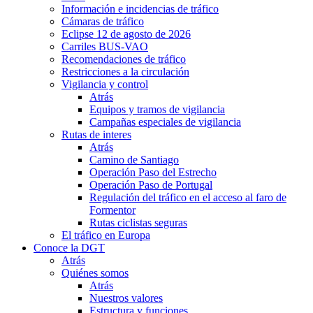
Información e incidencias de tráfico
Cámaras de tráfico
Eclipse 12 de agosto de 2026
Carriles BUS-VAO
Recomendaciones de tráfico
Restricciones a la circulación
Vigilancia y control
Atrás
Equipos y tramos de vigilancia
Campañas especiales de vigilancia
Rutas de interes
Atrás
Camino de Santiago
Operación Paso del Estrecho
Operación Paso de Portugal
Regulación del tráfico en el acceso al faro de
Formentor
Rutas ciclistas seguras
El tráfico en Europa
Conoce la DGT
Atrás
Quiénes somos
Atrás
Nuestros valores
Estructura y funciones