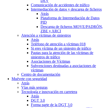
DEV
Comunicación de accidentes de tráfico
Intermediación de datos y descarga de ficheros
Atrás
Plataforma de Intermediación de Datos
PID
Descarga de ficheros MOVE/PADRÓN,
ZBE y ARCI
Atención a víctimas de siniestros
Atrás
Teléfono de atención a víctimas 018
Si eres víctima de un siniestro de tráfico
Pautas para la atención de las víctimas de
siniestros de tráfico
Asociaciones de Víctimas
Subvenciones destinadas a asociaciones de
víctimas
Centro de documentación
Muévete con seguridad
Atrás
Vías más seguras
Tecnología e innovación en carretera
Atrás
DGT 3.0
Forma parte de la DGT 3.0