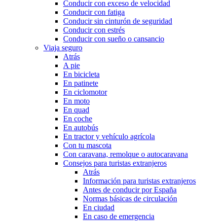
Conducir con exceso de velocidad
Conducir con fatiga
Conducir sin cinturón de seguridad
Conducir con estrés
Conducir con sueño o cansancio
Viaja seguro
Atrás
A pie
En bicicleta
En patinete
En ciclomotor
En moto
En quad
En coche
En autobús
En tractor y vehículo agrícola
Con tu mascota
Con caravana, remolque o autocaravana
Consejos para turistas extranjeros
Atrás
Información para turistas extranjeros
Antes de conducir por España
Normas básicas de circulación
En ciudad
En caso de emergencia