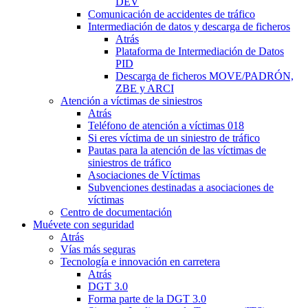
DEV
Comunicación de accidentes de tráfico
Intermediación de datos y descarga de ficheros
Atrás
Plataforma de Intermediación de Datos
PID
Descarga de ficheros MOVE/PADRÓN,
ZBE y ARCI
Atención a víctimas de siniestros
Atrás
Teléfono de atención a víctimas 018
Si eres víctima de un siniestro de tráfico
Pautas para la atención de las víctimas de
siniestros de tráfico
Asociaciones de Víctimas
Subvenciones destinadas a asociaciones de
víctimas
Centro de documentación
Muévete con seguridad
Atrás
Vías más seguras
Tecnología e innovación en carretera
Atrás
DGT 3.0
Forma parte de la DGT 3.0