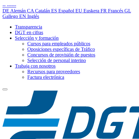
--
------
DE
Alemán
CA
Catalán
ES
Español
EU
Euskera
FR
Francés
GL
Gallego
EN
Inglés
Transparencia
DGT en cifras
Selección y formación
Cursos para empleados públicos
Oposiciones específicas de Tráfico
Concursos de provisión de puestos
Selección de personal interino
Trabaja con nosotros
Recursos para proveedores
Factura electrónica