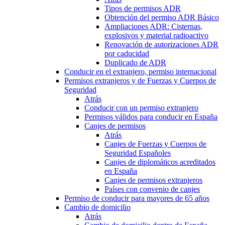
Tipos de permisos ADR
Obtención del permiso ADR Básico
Ampliaciones ADR: Cisternas,
explosivos y material radioactivo
Renovación de autorizaciones ADR
por caducidad
Duplicado de ADR
Conducir en el extranjero, permiso internacional
Permisos extranjeros y de Fuerzas y Cuerpos de
Seguridad
Atrás
Conducir con un permiso extranjero
Permisos válidos para conducir en España
Canjes de permisos
Atrás
Canjes de Fuerzas y Cuerpos de
Seguridad Españoles
Canjes de diplomáticos acreditados
en España
Canjes de permisos extranjeros
Países con convenio de canjes
Permiso de conducir para mayores de 65 años
Cambio de domicilio
Atrás