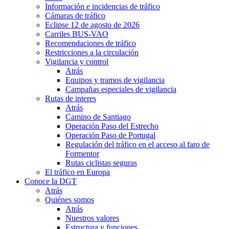
Información e incidencias de tráfico
Cámaras de tráfico
Eclipse 12 de agosto de 2026
Carriles BUS-VAO
Recomendaciones de tráfico
Restricciones a la circulación
Vigilancia y control
Atrás
Equipos y tramos de vigilancia
Campañas especiales de vigilancia
Rutas de interes
Atrás
Camino de Santiago
Operación Paso del Estrecho
Operación Paso de Portugal
Regulación del tráfico en el acceso al faro de
Formentor
Rutas ciclistas seguras
El tráfico en Europa
Conoce la DGT
Atrás
Quiénes somos
Atrás
Nuestros valores
Estructura y funciones