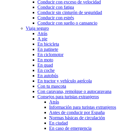
Conducir con exceso de velocidad
Conducir con fatiga
Conducir sin cinturón de seguridad
Conducir con estrés
Conducir con sueño o cansancio
Viaja seguro
Atrás
A pie
En bicicleta
En patinete
En ciclomotor
En moto
En quad
En coche
En autobús
En tractor y vehículo agrícola
Con tu mascota
Con caravana, remolque o autocaravana
Consejos para turistas extranjeros
Atrás
Información para turistas extranjeros
Antes de conducir por España
Normas básicas de circulación
En ciudad
En caso de emergencia