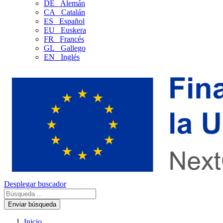
DE
Alemán
CA
Catalán
ES
Español
EU
Euskera
FR
Francés
GL
Gallego
EN
Inglés
Desplegar buscador
Enviar búsqueda
Inicio