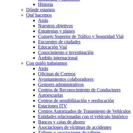
Historia
Dónde estamos
Qué hacemos
Atrás
Nuestros objetivos
Estrategias y planes
Consejo Superior de Tráfico y Seguridad Vial
Encuentro de ciudades
Educación Vial
Conocimiento e investigación
Ámbito internacional
Con quién trabajamos
Atrás
Oficinas de Correos
Ayuntamientos colaboradores
Gestores administrativos
Centros de Reconocimiento de Conductores
Autoescuelas
Centros de sensibilización y reeducación
Estaciones ITV
Centros Autorizados de Tratamiento de Vehículos
Entidades relacionadas con el vehículo histórico
Bancos y cajas de ahorro
Asociaciones de víctimas de accidentes
Talleres y asociaciones de talleres