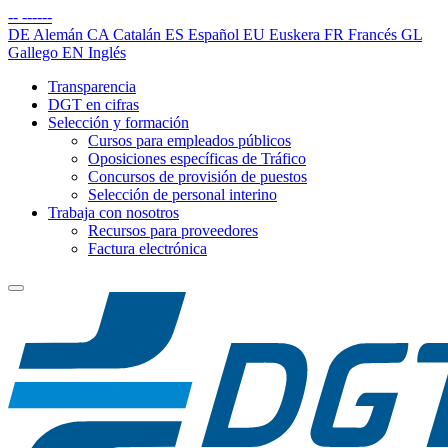
--
------
DE
Alemán
CA
Catalán
ES
Español
EU
Euskera
FR
Francés
GL
Gallego
EN
Inglés
Transparencia
DGT en cifras
Selección y formación
Cursos para empleados públicos
Oposiciones específicas de Tráfico
Concursos de provisión de puestos
Selección de personal interino
Trabaja con nosotros
Recursos para proveedores
Factura electrónica