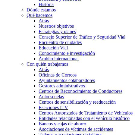
Historia
Dónde estamos
Qué hacemos
Atrás
Nuestros objetivos
Estrategias y planes
Consejo Superior de Tráfico y Seguridad Vial
Encuentro de ciudades
Educación Vial
Conocimiento e investigación
Ámbito internacional
Con quién trabajamos
Atrás
Oficinas de Correos
Ayuntamientos colaboradores
Gestores administrativos
Centros de Reconocimiento de Conductores
Autoescuelas
Centros de sensibilización y reeducación
Estaciones ITV
Centros Autorizados de Tratamiento de Vehículos
Entidades relacionadas con el vehículo histórico
Bancos y cajas de ahorro
Asociaciones de víctimas de accidentes
Talleres y asociaciones de talleres