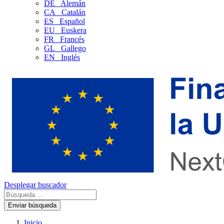
DE
Alemán
CA
Catalán
ES
Español
EU
Euskera
FR
Francés
GL
Gallego
EN
Inglés
Desplegar buscador
Enviar búsqueda
Inicio