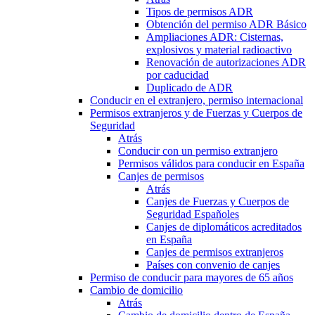
Tipos de permisos ADR
Obtención del permiso ADR Básico
Ampliaciones ADR: Cisternas,
explosivos y material radioactivo
Renovación de autorizaciones ADR
por caducidad
Duplicado de ADR
Conducir en el extranjero, permiso internacional
Permisos extranjeros y de Fuerzas y Cuerpos de
Seguridad
Atrás
Conducir con un permiso extranjero
Permisos válidos para conducir en España
Canjes de permisos
Atrás
Canjes de Fuerzas y Cuerpos de
Seguridad Españoles
Canjes de diplomáticos acreditados
en España
Canjes de permisos extranjeros
Países con convenio de canjes
Permiso de conducir para mayores de 65 años
Cambio de domicilio
Atrás