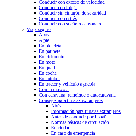
Conducir con exceso de velocidad
Conducir con fatiga
Conducir sin cinturón de seguridad
Conducir con estrés
Conducir con sueño o cansancio
Viaja seguro
Atrás
A pie
En bicicleta
En patinete
En ciclomotor
En moto
En quad
En coche
En autobús
En tractor y vehículo agrícola
Con tu mascota
Con caravana, remolque o autocaravana
Consejos para turistas extranjeros
Atrás
Información para turistas extranjeros
Antes de conducir por España
Normas básicas de circulación
En ciudad
En caso de emergencia