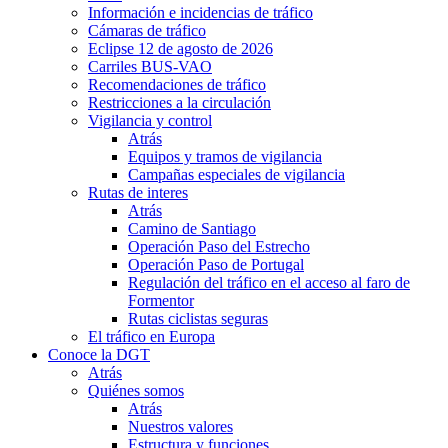
Información e incidencias de tráfico
Cámaras de tráfico
Eclipse 12 de agosto de 2026
Carriles BUS-VAO
Recomendaciones de tráfico
Restricciones a la circulación
Vigilancia y control
Atrás
Equipos y tramos de vigilancia
Campañas especiales de vigilancia
Rutas de interes
Atrás
Camino de Santiago
Operación Paso del Estrecho
Operación Paso de Portugal
Regulación del tráfico en el acceso al faro de
Formentor
Rutas ciclistas seguras
El tráfico en Europa
Conoce la DGT
Atrás
Quiénes somos
Atrás
Nuestros valores
Estructura y funciones