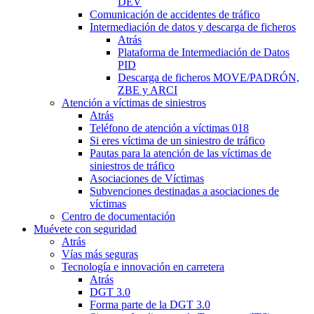
DEV
Comunicación de accidentes de tráfico
Intermediación de datos y descarga de ficheros
Atrás
Plataforma de Intermediación de Datos
PID
Descarga de ficheros MOVE/PADRÓN,
ZBE y ARCI
Atención a víctimas de siniestros
Atrás
Teléfono de atención a víctimas 018
Si eres víctima de un siniestro de tráfico
Pautas para la atención de las víctimas de
siniestros de tráfico
Asociaciones de Víctimas
Subvenciones destinadas a asociaciones de
víctimas
Centro de documentación
Muévete con seguridad
Atrás
Vías más seguras
Tecnología e innovación en carretera
Atrás
DGT 3.0
Forma parte de la DGT 3.0