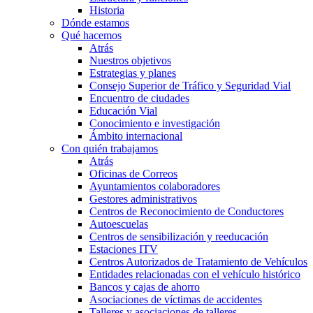
Historia
Dónde estamos
Qué hacemos
Atrás
Nuestros objetivos
Estrategias y planes
Consejo Superior de Tráfico y Seguridad Vial
Encuentro de ciudades
Educación Vial
Conocimiento e investigación
Ámbito internacional
Con quién trabajamos
Atrás
Oficinas de Correos
Ayuntamientos colaboradores
Gestores administrativos
Centros de Reconocimiento de Conductores
Autoescuelas
Centros de sensibilización y reeducación
Estaciones ITV
Centros Autorizados de Tratamiento de Vehículos
Entidades relacionadas con el vehículo histórico
Bancos y cajas de ahorro
Asociaciones de víctimas de accidentes
Talleres y asociaciones de talleres