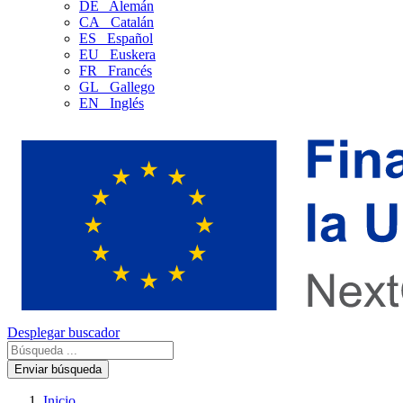
DE
Alemán
CA
Catalán
ES
Español
EU
Euskera
FR
Francés
GL
Gallego
EN
Inglés
Desplegar buscador
Enviar búsqueda
Inicio