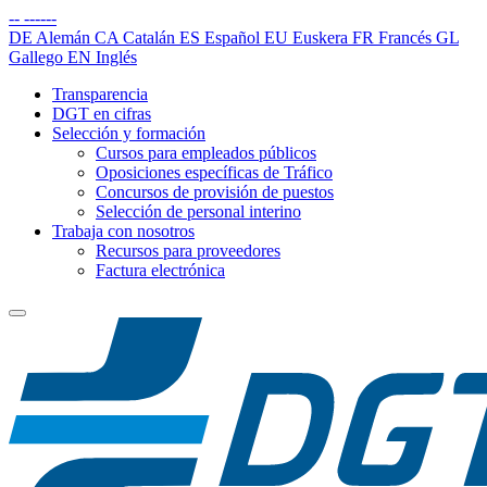
--
------
DE
Alemán
CA
Catalán
ES
Español
EU
Euskera
FR
Francés
GL
Gallego
EN
Inglés
Transparencia
DGT en cifras
Selección y formación
Cursos para empleados públicos
Oposiciones específicas de Tráfico
Concursos de provisión de puestos
Selección de personal interino
Trabaja con nosotros
Recursos para proveedores
Factura electrónica