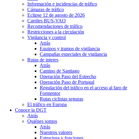
Información e incidencias de tráfico
Cámaras de tráfico
Eclipse 12 de agosto de 2026
Carriles BUS-VAO
Recomendaciones de tráfico
Restricciones a la circulación
Vigilancia y control
Atrás
Equipos y tramos de vigilancia
Campañas especiales de vigilancia
Rutas de interes
Atrás
Camino de Santiago
Operación Paso del Estrecho
Operación Paso de Portugal
Regulación del tráfico en el acceso al faro de
Formentor
Rutas ciclistas seguras
El tráfico en Europa
Conoce la DGT
Atrás
Quiénes somos
Atrás
Nuestros valores
Estructura y funciones