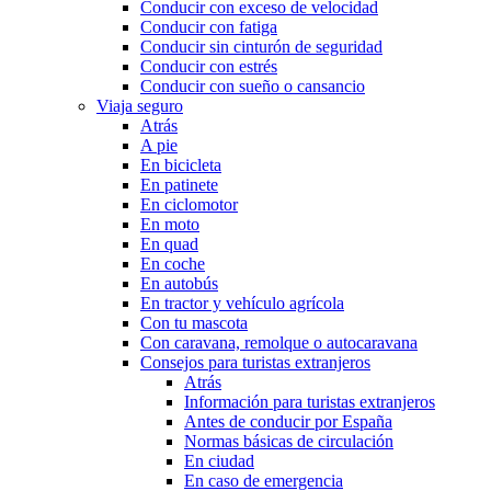
Conducir con exceso de velocidad
Conducir con fatiga
Conducir sin cinturón de seguridad
Conducir con estrés
Conducir con sueño o cansancio
Viaja seguro
Atrás
A pie
En bicicleta
En patinete
En ciclomotor
En moto
En quad
En coche
En autobús
En tractor y vehículo agrícola
Con tu mascota
Con caravana, remolque o autocaravana
Consejos para turistas extranjeros
Atrás
Información para turistas extranjeros
Antes de conducir por España
Normas básicas de circulación
En ciudad
En caso de emergencia