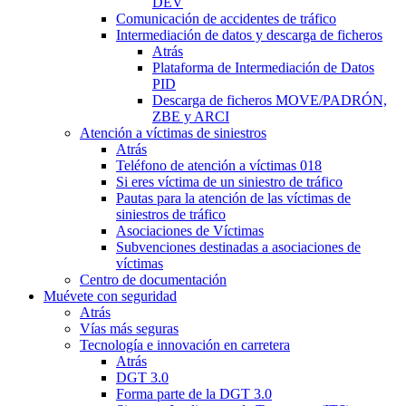
DEV
Comunicación de accidentes de tráfico
Intermediación de datos y descarga de ficheros
Atrás
Plataforma de Intermediación de Datos
PID
Descarga de ficheros MOVE/PADRÓN,
ZBE y ARCI
Atención a víctimas de siniestros
Atrás
Teléfono de atención a víctimas 018
Si eres víctima de un siniestro de tráfico
Pautas para la atención de las víctimas de
siniestros de tráfico
Asociaciones de Víctimas
Subvenciones destinadas a asociaciones de
víctimas
Centro de documentación
Muévete con seguridad
Atrás
Vías más seguras
Tecnología e innovación en carretera
Atrás
DGT 3.0
Forma parte de la DGT 3.0