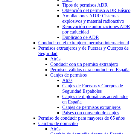
Tipos de permisos ADR
Obtención del permiso ADR Básico
Ampliaciones ADR: Cisternas,
explosivos y material radioactivo
Renovación de autorizaciones ADR
por caducidad
Duplicado de ADR
Conducir en el extranjero, permiso internacional
Permisos extranjeros y de Fuerzas y Cuerpos de
Seguridad
Atrás
Conducir con un permiso extranjero
Permisos válidos para conducir en España
Canjes de permisos
Atrás
Canjes de Fuerzas y Cuerpos de
Seguridad Españoles
Canjes de diplomáticos acreditados
en España
Canjes de permisos extranjeros
Países con convenio de canjes
Permiso de conducir para mayores de 65 años
Cambio de domicilio
Atrás