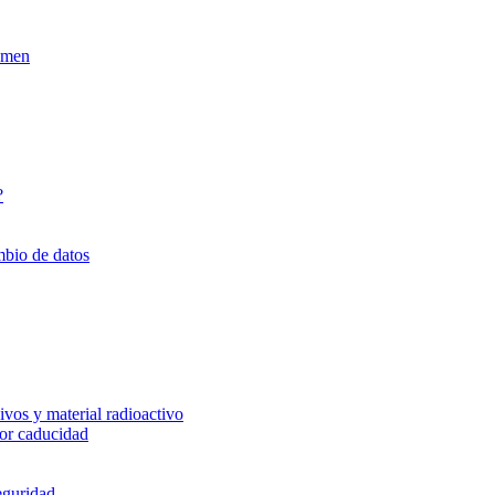
xamen
?
mbio de datos
vos y material radioactivo
or caducidad
eguridad