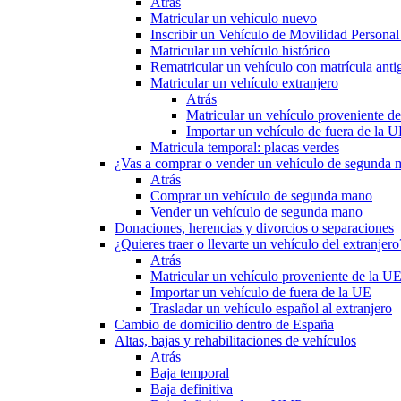
Atrás
Matricular un vehículo nuevo
Inscribir un Vehículo de Movilidad Person
Matricular un vehículo histórico
Rematricular un vehículo con matrícula anti
Matricular un vehículo extranjero
Atrás
Matricular un vehículo proveniente d
Importar un vehículo de fuera de la 
Matricula temporal: placas verdes
¿Vas a comprar o vender un vehículo de segunda
Atrás
Comprar un vehículo de segunda mano
Vender un vehículo de segunda mano
Donaciones, herencias y divorcios o separaciones
¿Quieres traer o llevarte un vehículo del extranjero
Atrás
Matricular un vehículo proveniente de la U
Importar un vehículo de fuera de la UE
Trasladar un vehículo español al extranjero
Cambio de domicilio dentro de España
Altas, bajas y rehabilitaciones de vehículos
Atrás
Baja temporal
Baja definitiva