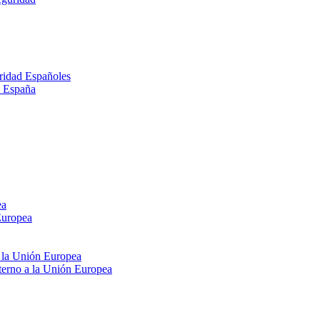
ridad Españoles
n España
ea
Europea
e la Unión Europea
xterno a la Unión Europea