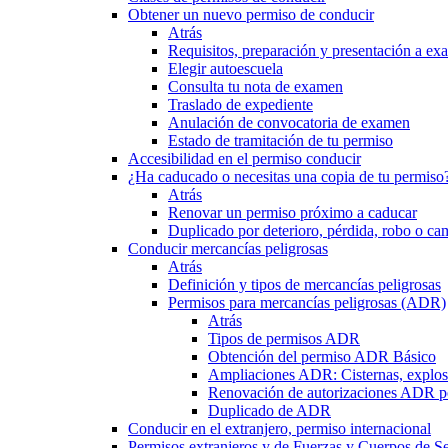
Obtener un nuevo permiso de conducir
Atrás
Requisitos, preparación y presentación a e
Elegir autoescuela
Consulta tu nota de examen
Traslado de expediente
Anulación de convocatoria de examen
Estado de tramitación de tu permiso
Accesibilidad en el permiso conducir
¿Ha caducado o necesitas una copia de tu permiso
Atrás
Renovar un permiso próximo a caducar
Duplicado por deterioro, pérdida, robo o ca
Conducir mercancías peligrosas
Atrás
Definición y tipos de mercancías peligrosas
Permisos para mercancías peligrosas (ADR)
Atrás
Tipos de permisos ADR
Obtención del permiso ADR Básico
Ampliaciones ADR: Cisternas, explosi
Renovación de autorizaciones ADR p
Duplicado de ADR
Conducir en el extranjero, permiso internacional
Permisos extranjeros y de Fuerzas y Cuerpos de S