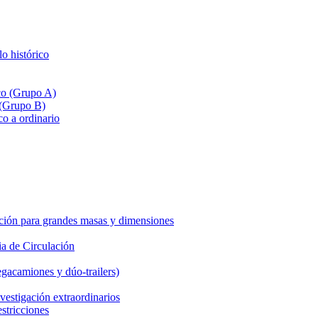
lo histórico
ico (Grupo A)
 (Grupo B)
co a ordinario
ción para grandes masas y dimensiones
a de Circulación
gacamiones y dúo-trailers)
vestigación extraordinarios
estricciones