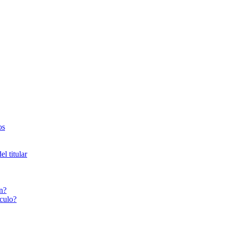
os
l titular
n?
culo?