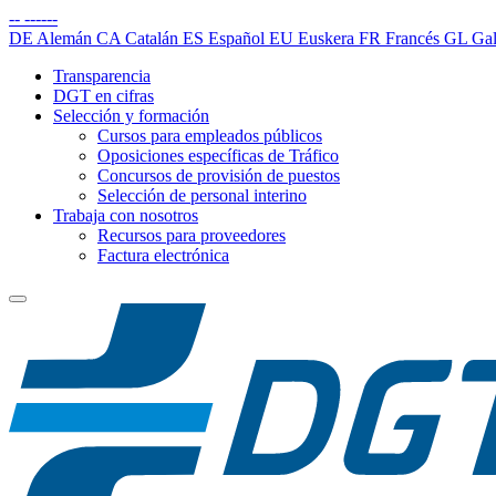
--
------
DE
Alemán
CA
Catalán
ES
Español
EU
Euskera
FR
Francés
GL
Gal
Transparencia
DGT en cifras
Selección y formación
Cursos para empleados públicos
Oposiciones específicas de Tráfico
Concursos de provisión de puestos
Selección de personal interino
Trabaja con nosotros
Recursos para proveedores
Factura electrónica