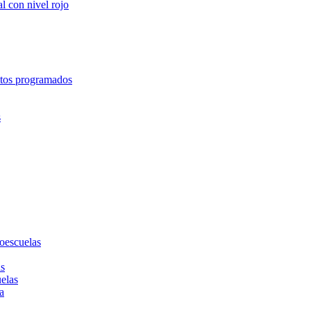
l con nivel rojo
entos programados
s
toescuelas
as
uelas
a