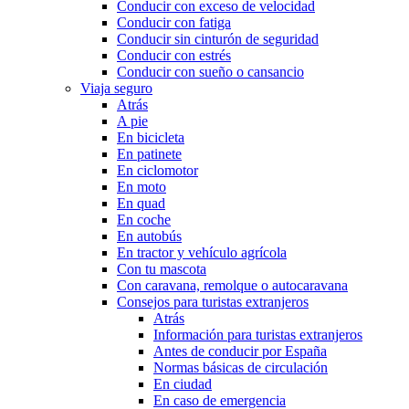
Conducir con exceso de velocidad
Conducir con fatiga
Conducir sin cinturón de seguridad
Conducir con estrés
Conducir con sueño o cansancio
Viaja seguro
Atrás
A pie
En bicicleta
En patinete
En ciclomotor
En moto
En quad
En coche
En autobús
En tractor y vehículo agrícola
Con tu mascota
Con caravana, remolque o autocaravana
Consejos para turistas extranjeros
Atrás
Información para turistas extranjeros
Antes de conducir por España
Normas básicas de circulación
En ciudad
En caso de emergencia