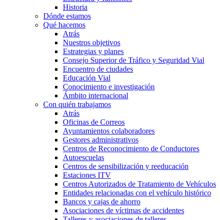
Historia
Dónde estamos
Qué hacemos
Atrás
Nuestros objetivos
Estrategias y planes
Consejo Superior de Tráfico y Seguridad Vial
Encuentro de ciudades
Educación Vial
Conocimiento e investigación
Ámbito internacional
Con quién trabajamos
Atrás
Oficinas de Correos
Ayuntamientos colaboradores
Gestores administrativos
Centros de Reconocimiento de Conductores
Autoescuelas
Centros de sensibilización y reeducación
Estaciones ITV
Centros Autorizados de Tratamiento de Vehículos
Entidades relacionadas con el vehículo histórico
Bancos y cajas de ahorro
Asociaciones de víctimas de accidentes
Talleres y asociaciones de talleres