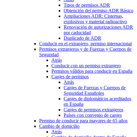
Tipos de permisos ADR
Obtención del permiso ADR Básico
Ampliaciones ADR: Cisternas,
explosivos y material radioactivo
Renovación de autorizaciones ADR
por caducidad
Duplicado de ADR
Conducir en el extranjero, permiso internacional
Permisos extranjeros y de Fuerzas y Cuerpos de
Seguridad
Atrás
Conducir con un permiso extranjero
Permisos válidos para conducir en España
Canjes de permisos
Atrás
Canjes de Fuerzas y Cuerpos de
Seguridad Españoles
Canjes de diplomáticos acreditados
en España
Canjes de permisos extranjeros
Países con convenio de canjes
Permiso de conducir para mayores de 65 años
Cambio de domicilio
Atrás