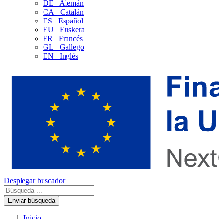
DE
Alemán
CA
Catalán
ES
Español
EU
Euskera
FR
Francés
GL
Gallego
EN
Inglés
Desplegar buscador
Enviar búsqueda
Inicio