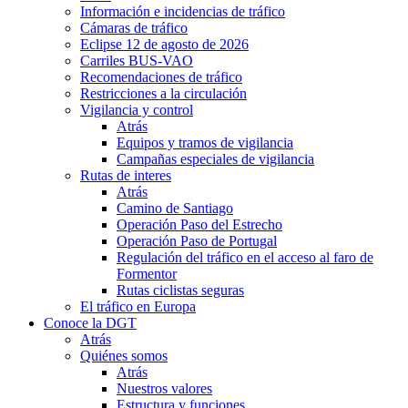
Información e incidencias de tráfico
Cámaras de tráfico
Eclipse 12 de agosto de 2026
Carriles BUS-VAO
Recomendaciones de tráfico
Restricciones a la circulación
Vigilancia y control
Atrás
Equipos y tramos de vigilancia
Campañas especiales de vigilancia
Rutas de interes
Atrás
Camino de Santiago
Operación Paso del Estrecho
Operación Paso de Portugal
Regulación del tráfico en el acceso al faro de
Formentor
Rutas ciclistas seguras
El tráfico en Europa
Conoce la DGT
Atrás
Quiénes somos
Atrás
Nuestros valores
Estructura y funciones