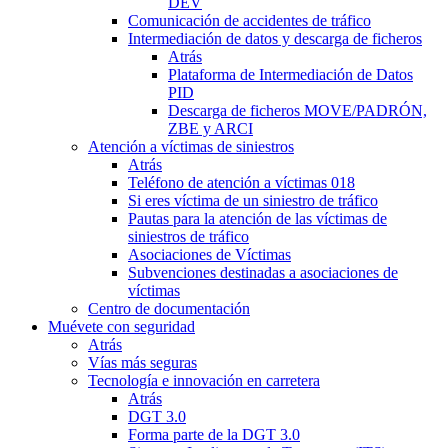
DEV
Comunicación de accidentes de tráfico
Intermediación de datos y descarga de ficheros
Atrás
Plataforma de Intermediación de Datos
PID
Descarga de ficheros MOVE/PADRÓN,
ZBE y ARCI
Atención a víctimas de siniestros
Atrás
Teléfono de atención a víctimas 018
Si eres víctima de un siniestro de tráfico
Pautas para la atención de las víctimas de
siniestros de tráfico
Asociaciones de Víctimas
Subvenciones destinadas a asociaciones de
víctimas
Centro de documentación
Muévete con seguridad
Atrás
Vías más seguras
Tecnología e innovación en carretera
Atrás
DGT 3.0
Forma parte de la DGT 3.0