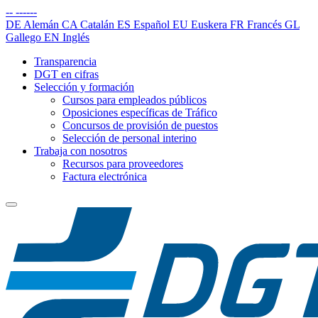
--
------
DE
Alemán
CA
Catalán
ES
Español
EU
Euskera
FR
Francés
GL
Gallego
EN
Inglés
Transparencia
DGT en cifras
Selección y formación
Cursos para empleados públicos
Oposiciones específicas de Tráfico
Concursos de provisión de puestos
Selección de personal interino
Trabaja con nosotros
Recursos para proveedores
Factura electrónica