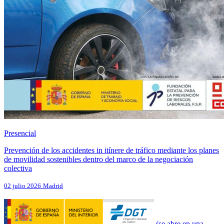
Presencial
Prevención de los accidentes in itínere de tráfico mediante los planes
de movilidad sostenibles dentro del marco de la negociación
colectiva
02 julio 2026
Madrid
(se abre en una