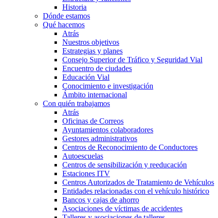
Historia
Dónde estamos
Qué hacemos
Atrás
Nuestros objetivos
Estrategias y planes
Consejo Superior de Tráfico y Seguridad Vial
Encuentro de ciudades
Educación Vial
Conocimiento e investigación
Ámbito internacional
Con quién trabajamos
Atrás
Oficinas de Correos
Ayuntamientos colaboradores
Gestores administrativos
Centros de Reconocimiento de Conductores
Autoescuelas
Centros de sensibilización y reeducación
Estaciones ITV
Centros Autorizados de Tratamiento de Vehículos
Entidades relacionadas con el vehículo histórico
Bancos y cajas de ahorro
Asociaciones de víctimas de accidentes
Talleres y asociaciones de talleres