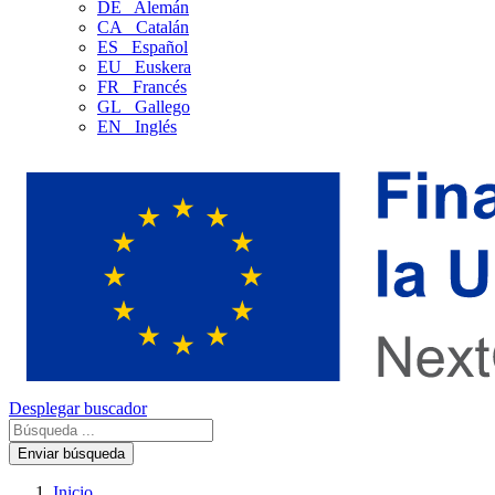
DE
Alemán
CA
Catalán
ES
Español
EU
Euskera
FR
Francés
GL
Gallego
EN
Inglés
Desplegar buscador
Enviar búsqueda
Inicio