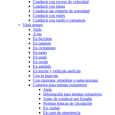
Conducir con exceso de velocidad
Conducir con fatiga
Conducir sin cinturón de seguridad
Conducir con estrés
Conducir con sueño o cansancio
Viaja seguro
Atrás
A pie
En bicicleta
En patinete
En ciclomotor
En moto
En quad
En coche
En autobús
En tractor y vehículo agrícola
Con tu mascota
Con caravana, remolque o autocaravana
Consejos para turistas extranjeros
Atrás
Información para turistas extranjeros
Antes de conducir por España
Normas básicas de circulación
En ciudad
En caso de emergencia