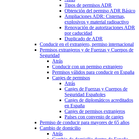
Tipos de permisos ADR
Obtención del permiso ADR Básico
Ampliaciones ADR: Cisternas,
explosivos y material radioactivo
Renovación de autorizaciones ADR
por caducidad
Duplicado de ADR
Conducir en el extranjero, permiso internacional
Permisos extranjeros y de Fuerzas y Cuerpos de
Seguridad
Atrás
Conducir con un permiso extranjero
Permisos válidos para conducir en España
Canjes de permisos
Atrás
Canjes de Fuerzas y Cuerpos de
Seguridad Españoles
Canjes de diplomáticos acreditados
en España
Canjes de permisos extranjeros
Países con convenio de canjes
Permiso de conducir para mayores de 65 años
Cambio de domicilio
Atrás