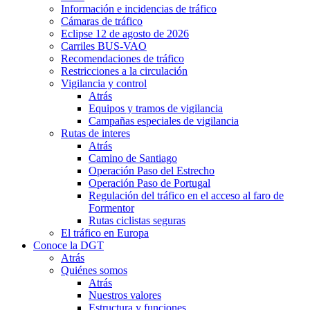
Información e incidencias de tráfico
Cámaras de tráfico
Eclipse 12 de agosto de 2026
Carriles BUS-VAO
Recomendaciones de tráfico
Restricciones a la circulación
Vigilancia y control
Atrás
Equipos y tramos de vigilancia
Campañas especiales de vigilancia
Rutas de interes
Atrás
Camino de Santiago
Operación Paso del Estrecho
Operación Paso de Portugal
Regulación del tráfico en el acceso al faro de
Formentor
Rutas ciclistas seguras
El tráfico en Europa
Conoce la DGT
Atrás
Quiénes somos
Atrás
Nuestros valores
Estructura y funciones