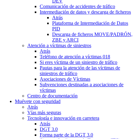
DEV
Comunicación de accidentes de tráfico
Intermediación de datos y descarga de ficheros
Atrás
Plataforma de Intermediación de Datos
PID
Descarga de ficheros MOVE/PADRÓN,
ZBE y ARCI
Atención a víctimas de siniestros
Atrás
Teléfono de atención a víctimas 018
Si eres víctima de un siniestro de tráfico
Pautas para la atención de las víctimas de
siniestros de tráfico
Asociaciones de Víctimas
Subvenciones destinadas a asociaciones de
víctimas
Centro de documentación
Muévete con seguridad
Atrás
Vías más seguras
Tecnología e innovación en carretera
Atrás
DGT 3.0
Forma parte de la DGT 3.0