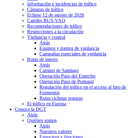
Información e incidencias de tráfico
Cámaras de tráfico
Eclipse 12 de agosto de 2026
Carriles BUS-VAO
Recomendaciones de tráfico
Restricciones a la circulación
Vigilancia y control
Atrás
Equipos y tramos de vigilancia
Campañas especiales de vigilancia
Rutas de interes
Atrás
Camino de Santiago
Operación Paso del Estrecho
Operación Paso de Portugal
Regulación del tráfico en el acceso al faro de
Formentor
Rutas ciclistas seguras
El tráfico en Europa
Conoce la DGT
Atrás
Quiénes somos
Atrás
Nuestros valores
Estructura y funciones