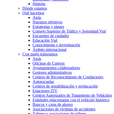
Historia
Dónde estamos
Qué hacemos
Atrás
Nuestros objetivos
Estrategias y planes
Consejo Superior de Tráfico y Seguridad Vial
Encuentro de ciudades
Educación Vial
Conocimiento e investigación
Ámbito internacional
Con quién trabajamos
Atrás
Oficinas de Correos
Ayuntamientos colaboradores
Gestores administrativos
Centros de Reconocimiento de Conductores
Autoescuelas
Centros de sensibilización y reeducación
Estaciones ITV
Centros Autorizados de Tratamiento de Vehículos
Entidades relacionadas con el vehículo histórico
Bancos y cajas de ahorro
Asociaciones de víctimas de accidentes
Talleres y asociaciones de talleres