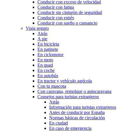
Conducir con exceso de velocidad
Conducir con fatiga
Conducir sin cinturón de seguridad
Conducir con estrés
Conducir con sueño o cansancio
Viaja seguro
Atrás
A pie
En bicicleta
En patinete
En ciclomotor
En moto
En quad
En coche
En autobús
En tractor y vehículo agrícola
Con tu mascota
Con caravana, remolque o autocaravana
Consejos para turistas extranjeros
Atrás
Información para turistas extranjeros
Antes de conducir por España
Normas básicas de circulación
En ciudad
En caso de emergencia