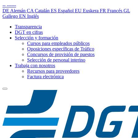
--
------
DE
Alemán
CA
Catalán
ES
Español
EU
Euskera
FR
Francés
GL
Gallego
EN
Inglés
Transparencia
DGT en cifras
Selección y formación
Cursos para empleados públicos
Oposiciones específicas de Tráfico
Concursos de provisión de puestos
Selección de personal interino
Trabaja con nosotros
Recursos para proveedores
Factura electrónica