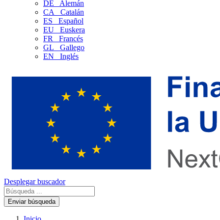
DE
Alemán
CA
Catalán
ES
Español
EU
Euskera
FR
Francés
GL
Gallego
EN
Inglés
Desplegar buscador
Enviar búsqueda
Inicio