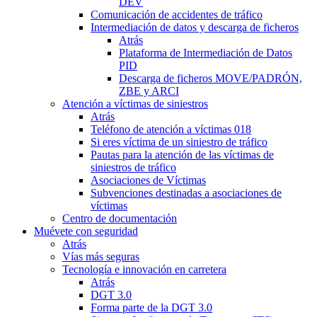
DEV
Comunicación de accidentes de tráfico
Intermediación de datos y descarga de ficheros
Atrás
Plataforma de Intermediación de Datos
PID
Descarga de ficheros MOVE/PADRÓN,
ZBE y ARCI
Atención a víctimas de siniestros
Atrás
Teléfono de atención a víctimas 018
Si eres víctima de un siniestro de tráfico
Pautas para la atención de las víctimas de
siniestros de tráfico
Asociaciones de Víctimas
Subvenciones destinadas a asociaciones de
víctimas
Centro de documentación
Muévete con seguridad
Atrás
Vías más seguras
Tecnología e innovación en carretera
Atrás
DGT 3.0
Forma parte de la DGT 3.0