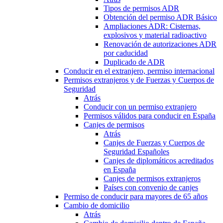
Tipos de permisos ADR
Obtención del permiso ADR Básico
Ampliaciones ADR: Cisternas,
explosivos y material radioactivo
Renovación de autorizaciones ADR
por caducidad
Duplicado de ADR
Conducir en el extranjero, permiso internacional
Permisos extranjeros y de Fuerzas y Cuerpos de
Seguridad
Atrás
Conducir con un permiso extranjero
Permisos válidos para conducir en España
Canjes de permisos
Atrás
Canjes de Fuerzas y Cuerpos de
Seguridad Españoles
Canjes de diplomáticos acreditados
en España
Canjes de permisos extranjeros
Países con convenio de canjes
Permiso de conducir para mayores de 65 años
Cambio de domicilio
Atrás