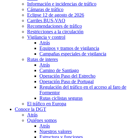
Información e incidencias de tráfico
Cámaras de tráfico
Eclipse 12 de agosto de 2026
Carriles BUS-VAO
Recomendaciones de tráfico
Restricciones a la circulación
Vigilancia y control
Atrás
Equipos y tramos de vigilancia
Campañas especiales de vigilancia
Rutas de interes
Atrás
Camino de Santiago
Operación Paso del Estrecho
Operación Paso de Portugal
Regulación del tráfico en el acceso al faro de
Formentor
Rutas ciclistas seguras
El tráfico en Europa
Conoce la DGT
Atrás
Quiénes somos
Atrás
Nuestros valores
Estructura y funciones