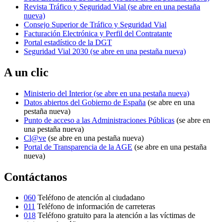
Revista Tráfico y Seguridad Vial
(se abre en una pestaña
nueva)
Consejo Superior de Tráfico y Seguridad Vial
Facturación Electrónica y Perfil del Contratante
Portal estadístico de la DGT
Seguridad Vial 2030
(se abre en una pestaña nueva)
A un clic
Ministerio del Interior
(se abre en una pestaña nueva)
Datos abiertos del Gobierno de España
(se abre en una
pestaña nueva)
Punto de acceso a las Administraciones Públicas
(se abre en
una pestaña nueva)
Cl@ve
(se abre en una pestaña nueva)
Portal de Transparencia de la AGE
(se abre en una pestaña
nueva)
Contáctanos
060
Teléfono de atención al ciudadano
011
Teléfono de información de carreteras
018
Teléfono gratuito para la atención a las víctimas de