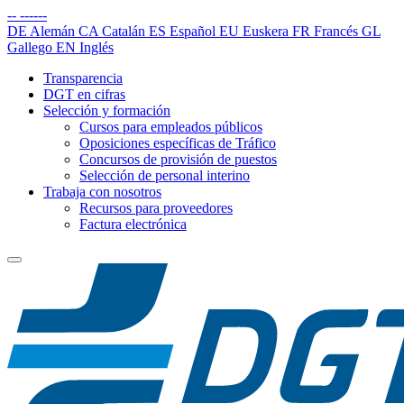
--
------
DE
Alemán
CA
Catalán
ES
Español
EU
Euskera
FR
Francés
GL
Gallego
EN
Inglés
Transparencia
DGT en cifras
Selección y formación
Cursos para empleados públicos
Oposiciones específicas de Tráfico
Concursos de provisión de puestos
Selección de personal interino
Trabaja con nosotros
Recursos para proveedores
Factura electrónica