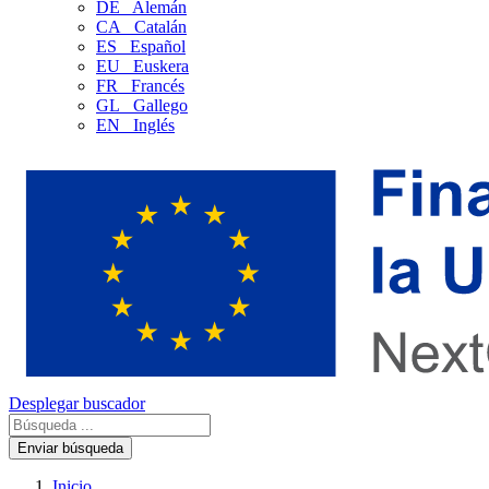
DE
Alemán
CA
Catalán
ES
Español
EU
Euskera
FR
Francés
GL
Gallego
EN
Inglés
Desplegar buscador
Enviar búsqueda
Inicio