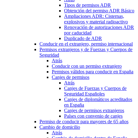
Tipos de permisos ADR
Obtención del permiso ADR Básico
Ampliaciones ADR: Cisternas,
explosivos y material radioactivo
Renovación de autorizaciones ADR
por caducidad
Duplicado de ADR
Conducir en el extranjero, permiso internacional
Permisos extranjeros y de Fuerzas y Cuerpos de
Seguridad
Atrás
Conducir con un permiso extranjero
Permisos válidos para conducir en España
Canjes de permisos
Atrás
Canjes de Fuerzas y Cuerpos de
Seguridad Españoles
Canjes de diplomáticos acreditados
en España
Canjes de permisos extranjeros
Países con convenio de canjes
Permiso de conducir para mayores de 65 años
Cambio de domicilio
Atrás