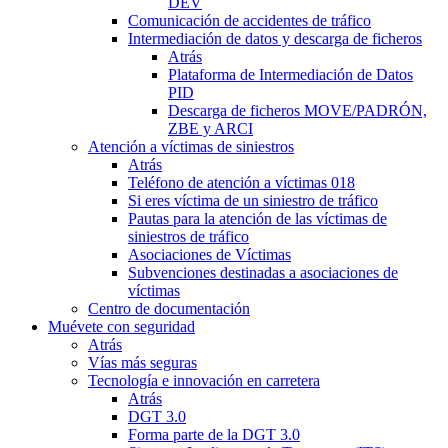
DEV
Comunicación de accidentes de tráfico
Intermediación de datos y descarga de ficheros
Atrás
Plataforma de Intermediación de Datos
PID
Descarga de ficheros MOVE/PADRÓN,
ZBE y ARCI
Atención a víctimas de siniestros
Atrás
Teléfono de atención a víctimas 018
Si eres víctima de un siniestro de tráfico
Pautas para la atención de las víctimas de
siniestros de tráfico
Asociaciones de Víctimas
Subvenciones destinadas a asociaciones de
víctimas
Centro de documentación
Muévete con seguridad
Atrás
Vías más seguras
Tecnología e innovación en carretera
Atrás
DGT 3.0
Forma parte de la DGT 3.0