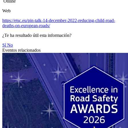
Online
Web
https://etsc.eu/pin-talk-14-december-2022-reducing-child-road-
deaths-on-european-roads/
¿Te ha resultado útil esta información?
Sí
No
Eventos relacionados