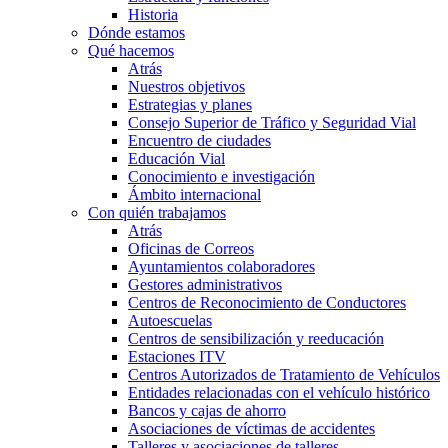
Historia
Dónde estamos
Qué hacemos
Atrás
Nuestros objetivos
Estrategias y planes
Consejo Superior de Tráfico y Seguridad Vial
Encuentro de ciudades
Educación Vial
Conocimiento e investigación
Ámbito internacional
Con quién trabajamos
Atrás
Oficinas de Correos
Ayuntamientos colaboradores
Gestores administrativos
Centros de Reconocimiento de Conductores
Autoescuelas
Centros de sensibilización y reeducación
Estaciones ITV
Centros Autorizados de Tratamiento de Vehículos
Entidades relacionadas con el vehículo histórico
Bancos y cajas de ahorro
Asociaciones de víctimas de accidentes
Talleres y asociaciones de talleres