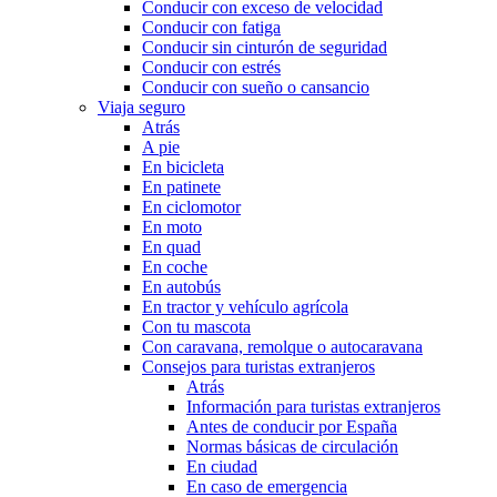
Conducir con exceso de velocidad
Conducir con fatiga
Conducir sin cinturón de seguridad
Conducir con estrés
Conducir con sueño o cansancio
Viaja seguro
Atrás
A pie
En bicicleta
En patinete
En ciclomotor
En moto
En quad
En coche
En autobús
En tractor y vehículo agrícola
Con tu mascota
Con caravana, remolque o autocaravana
Consejos para turistas extranjeros
Atrás
Información para turistas extranjeros
Antes de conducir por España
Normas básicas de circulación
En ciudad
En caso de emergencia